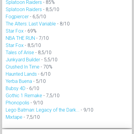
Splatoon Raiders
- 85%
Splatoon Raiders
- 8,5/10
Fogpiercer
- 6,5/10
The Alters: Last Variable
- 8/10
Star Fox
- 69%
NBA THE RUN
- 7/10
Star Fox
- 8,5/10
Tales of Arise
- 8,5/10
Junkyard Builder
- 5,5/10
Crushed In Time
- 70%
Haunted Lands
- 6/10
Yerba Buena
- 5/10
Bubsy 4D
- 6/10
Gothic 1 Remake
- 7,5/10
Phonopolis
- 9/10
Lego Batman: Legacy of the Dark...
- 9/10
Mixtape
- 7,5/10