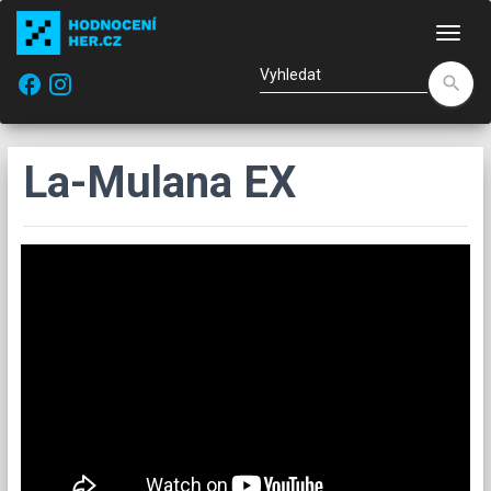
Nav
facebook
search
La-Mulana EX