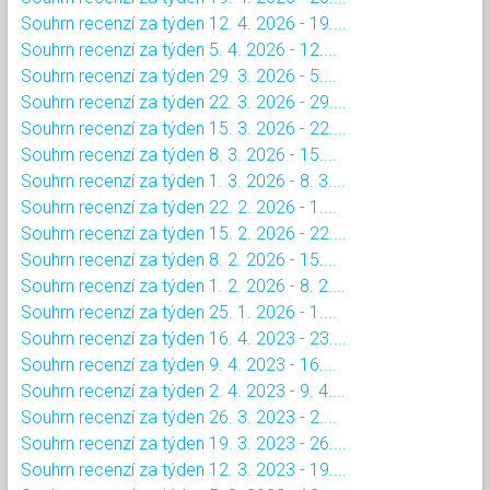
Souhrn recenzí za týden 12. 4. 2026 - 19....
Souhrn recenzí za týden 5. 4. 2026 - 12....
Souhrn recenzí za týden 29. 3. 2026 - 5....
Souhrn recenzí za týden 22. 3. 2026 - 29....
Souhrn recenzí za týden 15. 3. 2026 - 22....
Souhrn recenzí za týden 8. 3. 2026 - 15....
Souhrn recenzí za týden 1. 3. 2026 - 8. 3....
Souhrn recenzí za týden 22. 2. 2026 - 1....
Souhrn recenzí za týden 15. 2. 2026 - 22....
Souhrn recenzí za týden 8. 2. 2026 - 15....
Souhrn recenzí za týden 1. 2. 2026 - 8. 2....
Souhrn recenzí za týden 25. 1. 2026 - 1....
Souhrn recenzí za týden 16. 4. 2023 - 23....
Souhrn recenzí za týden 9. 4. 2023 - 16....
Souhrn recenzí za týden 2. 4. 2023 - 9. 4....
Souhrn recenzí za týden 26. 3. 2023 - 2....
Souhrn recenzí za týden 19. 3. 2023 - 26....
Souhrn recenzí za týden 12. 3. 2023 - 19....