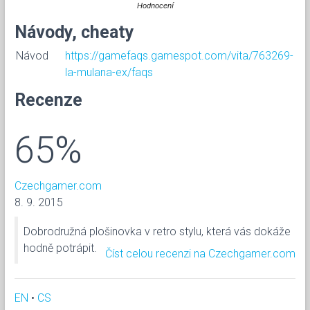
Hodnocení
Návody, cheaty
Návod
https://gamefaqs.gamespot.com/vita/763269-
la-mulana-ex/faqs
Recenze
65%
Czechgamer.com
8. 9. 2015
Dobrodružná plošinovka v retro stylu, která vás dokáže
hodně potrápit.
Číst celou recenzi na Czechgamer.com
EN
•
CS