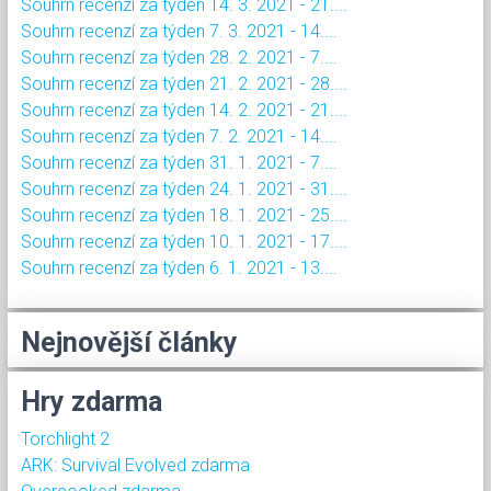
Souhrn recenzí za týden 14. 3. 2021 - 21....
Souhrn recenzí za týden 7. 3. 2021 - 14....
Souhrn recenzí za týden 28. 2. 2021 - 7....
Souhrn recenzí za týden 21. 2. 2021 - 28....
Souhrn recenzí za týden 14. 2. 2021 - 21....
Souhrn recenzí za týden 7. 2. 2021 - 14....
Souhrn recenzí za týden 31. 1. 2021 - 7....
Souhrn recenzí za týden 24. 1. 2021 - 31....
Souhrn recenzí za týden 18. 1. 2021 - 25....
Souhrn recenzí za týden 10. 1. 2021 - 17....
Souhrn recenzí za týden 6. 1. 2021 - 13....
Nejnovější články
Hry zdarma
Torchlight 2
ARK: Survival Evolved zdarma