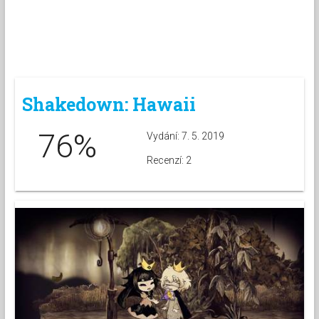
Shakedown: Hawaii
76%
Vydání: 7. 5. 2019
Recenzí: 2