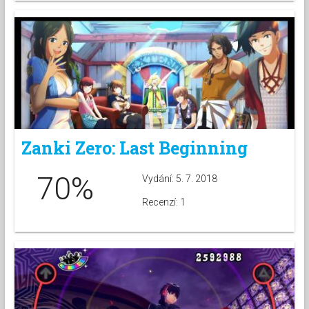
Zanki Zero: Last Beginning
70%
Vydání: 5. 7. 2018
Recenzí: 1