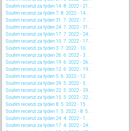
Souhrn recenzí za týden 14. 8. 2022 - 21....
Souhrn recenzí za týden 7. 8. 2022 - 14....
Souhrn recenzí za týden 31. 7. 2022 - 7....
Souhrn recenzí za týden 24. 7. 2022 - 31....
Souhrn recenzí za týden 17. 7. 2022 - 24....
Souhrn recenzí za týden 10. 7. 2022 - 17....
Souhrn recenzí za týden 3. 7. 2022 - 10....
Souhrn recenzí za týden 26. 6. 2022 - 3....
Souhrn recenzí za týden 19. 6. 2022 - 26....
Souhrn recenzí za týden 12. 6. 2022 - 19....
Souhrn recenzí za týden 5. 6. 2022 - 12....
Souhrn recenzí za týden 29. 5. 2022 - 5....
Souhrn recenzí za týden 22. 5. 2022 - 29....
Souhrn recenzí za týden 15. 5. 2022 - 22....
Souhrn recenzí za týden 8. 5. 2022 - 15....
Souhrn recenzí za týden 1. 5. 2022 - 8. 5....
Souhrn recenzí za týden 24. 4. 2022 - 1....
Souhrn recenzí za týden 17. 4. 2022 - 24....