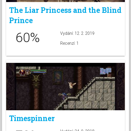
The Liar Princess and the Blind
Prince
60%
Vydání: 12. 2. 2019
Recenzí: 1
Timespinner