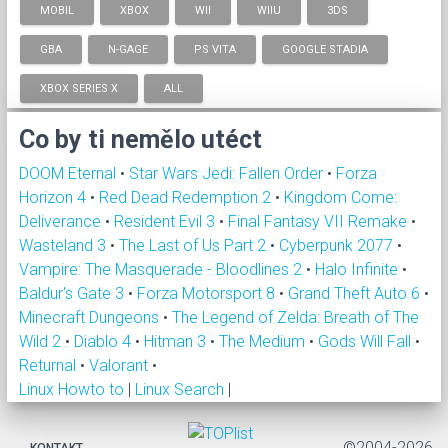
MOBIL
XBOX
WII
WIIU
3DS
GBA
N-GAGE
PS VITA
GOOGLE STADIA
XBOX SERIES X
ALL
Co by ti nemělo utéct
DOOM Eternal
•
Star Wars Jedi: Fallen Order
•
Forza
Horizon 4
•
Red Dead Redemption 2
•
Kingdom Come:
Deliverance
•
Resident Evil 3
•
Final Fantasy VII Remake
•
Wasteland 3
•
The Last of Us Part 2
•
Cyberpunk 2077
•
Vampire: The Masquerade - Bloodlines 2
•
Halo Infinite
•
Baldur's Gate 3
•
Forza Motorsport 8
•
Grand Theft Auto 6
•
Minecraft Dungeons
•
The Legend of Zelda: Breath of The
Wild 2
•
Diablo 4
•
Hitman 3
•
The Medium
•
Gods Will Fall
•
Returnal
•
Valorant
•
Linux Howto to
|
Linux Search
|
©2004-2026