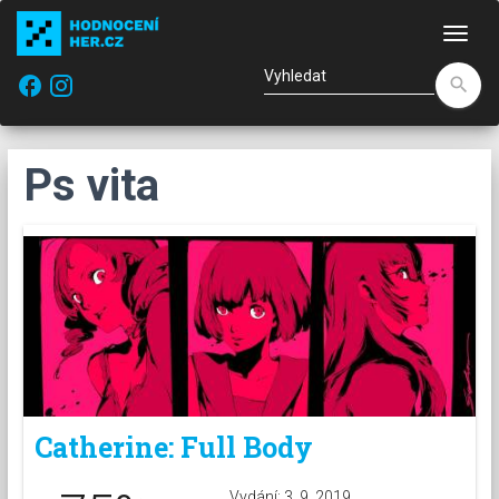
Nav
facebook
search
Ps vita
Catherine: Full Body
Vydání: 3. 9. 2019