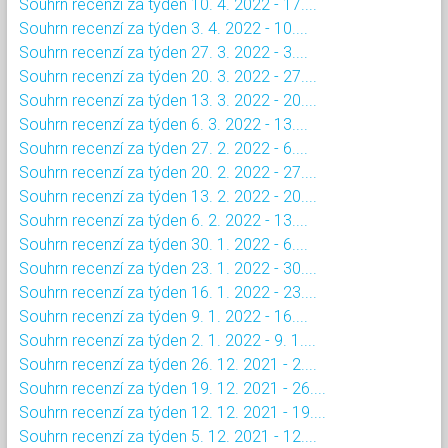
Souhrn recenzí za týden 10. 4. 2022 - 17....
Souhrn recenzí za týden 3. 4. 2022 - 10....
Souhrn recenzí za týden 27. 3. 2022 - 3....
Souhrn recenzí za týden 20. 3. 2022 - 27....
Souhrn recenzí za týden 13. 3. 2022 - 20....
Souhrn recenzí za týden 6. 3. 2022 - 13....
Souhrn recenzí za týden 27. 2. 2022 - 6....
Souhrn recenzí za týden 20. 2. 2022 - 27....
Souhrn recenzí za týden 13. 2. 2022 - 20....
Souhrn recenzí za týden 6. 2. 2022 - 13....
Souhrn recenzí za týden 30. 1. 2022 - 6....
Souhrn recenzí za týden 23. 1. 2022 - 30....
Souhrn recenzí za týden 16. 1. 2022 - 23....
Souhrn recenzí za týden 9. 1. 2022 - 16....
Souhrn recenzí za týden 2. 1. 2022 - 9. 1....
Souhrn recenzí za týden 26. 12. 2021 - 2....
Souhrn recenzí za týden 19. 12. 2021 - 26....
Souhrn recenzí za týden 12. 12. 2021 - 19....
Souhrn recenzí za týden 5. 12. 2021 - 12....