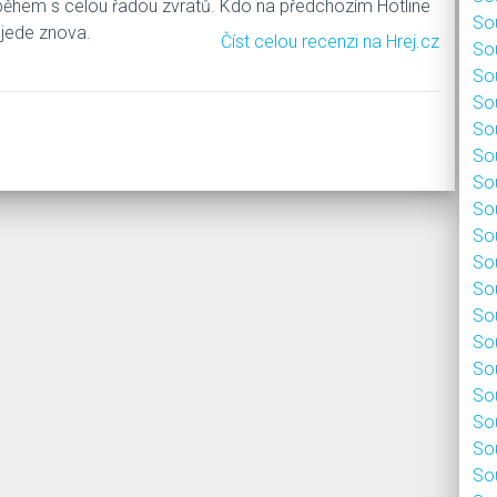
během s celou řadou zvratů. Kdo na předchozím Hotline
Sou
ujede znova.
Číst celou recenzi na Hrej.cz
Sou
Sou
Sou
Sou
Sou
Sou
Sou
Sou
Sou
Sou
Sou
Sou
Sou
Sou
Sou
Sou
Sou