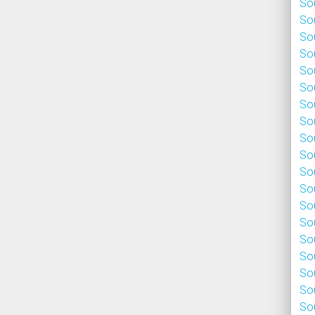
Sou
Sou
Sou
Sou
Sou
Sou
Sou
Sou
Sou
Sou
Sou
Sou
Sou
Sou
Sou
Sou
Sou
Sou
Sou