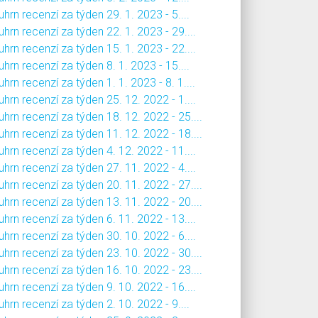
hrn recenzí za týden 29. 1. 2023 - 5....
hrn recenzí za týden 22. 1. 2023 - 29....
hrn recenzí za týden 15. 1. 2023 - 22....
hrn recenzí za týden 8. 1. 2023 - 15....
hrn recenzí za týden 1. 1. 2023 - 8. 1....
hrn recenzí za týden 25. 12. 2022 - 1....
hrn recenzí za týden 18. 12. 2022 - 25....
hrn recenzí za týden 11. 12. 2022 - 18....
hrn recenzí za týden 4. 12. 2022 - 11....
hrn recenzí za týden 27. 11. 2022 - 4....
hrn recenzí za týden 20. 11. 2022 - 27....
hrn recenzí za týden 13. 11. 2022 - 20....
hrn recenzí za týden 6. 11. 2022 - 13....
hrn recenzí za týden 30. 10. 2022 - 6....
hrn recenzí za týden 23. 10. 2022 - 30....
hrn recenzí za týden 16. 10. 2022 - 23....
hrn recenzí za týden 9. 10. 2022 - 16....
hrn recenzí za týden 2. 10. 2022 - 9....