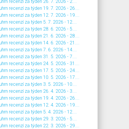
hrn recenzí za týden 26. 7. 2026 - 2....
hrn recenzí za týden 19. 7. 2026 - 26....
hrn recenzí za týden 12. 7. 2026 - 19....
hrn recenzí za týden 5. 7. 2026 - 12....
hrn recenzí za týden 28. 6. 2026 - 5....
hrn recenzí za týden 21. 6. 2026 - 28....
hrn recenzí za týden 14. 6. 2026 - 21....
hrn recenzí za týden 7. 6. 2026 - 14....
hrn recenzí za týden 31. 5. 2026 - 7....
hrn recenzí za týden 24. 5. 2026 - 31....
hrn recenzí za týden 17. 5. 2026 - 24....
hrn recenzí za týden 10. 5. 2026 - 17....
hrn recenzí za týden 3. 5. 2026 - 10....
hrn recenzí za týden 26. 4. 2026 - 3....
hrn recenzí za týden 19. 4. 2026 - 26....
hrn recenzí za týden 12. 4. 2026 - 19....
hrn recenzí za týden 5. 4. 2026 - 12....
hrn recenzí za týden 29. 3. 2026 - 5....
hrn recenzí za týden 22. 3. 2026 - 29....