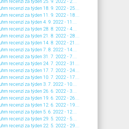
hrn recenzí za týden 25. 9. 2022 - 2....
hrn recenzí za týden 18. 9. 2022 - 25....
hrn recenzí za týden 11. 9. 2022 - 18....
hrn recenzí za týden 4. 9. 2022 - 11....
hrn recenzí za týden 28. 8. 2022 - 4....
hrn recenzí za týden 21. 8. 2022 - 28....
hrn recenzí za týden 14. 8. 2022 - 21....
hrn recenzí za týden 7. 8. 2022 - 14....
hrn recenzí za týden 31. 7. 2022 - 7....
hrn recenzí za týden 24. 7. 2022 - 31....
hrn recenzí za týden 17. 7. 2022 - 24....
hrn recenzí za týden 10. 7. 2022 - 17....
hrn recenzí za týden 3. 7. 2022 - 10....
hrn recenzí za týden 26. 6. 2022 - 3....
hrn recenzí za týden 19. 6. 2022 - 26....
hrn recenzí za týden 12. 6. 2022 - 19....
hrn recenzí za týden 5. 6. 2022 - 12....
hrn recenzí za týden 29. 5. 2022 - 5....
hrn recenzí za týden 22. 5. 2022 - 29....