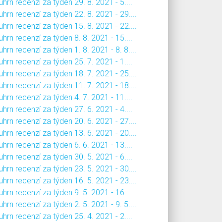
hrn recenzí za týden 29. 8. 2021 - 5....
hrn recenzí za týden 22. 8. 2021 - 29....
hrn recenzí za týden 15. 8. 2021 - 22....
hrn recenzí za týden 8. 8. 2021 - 15....
hrn recenzí za týden 1. 8. 2021 - 8. 8....
hrn recenzí za týden 25. 7. 2021 - 1....
hrn recenzí za týden 18. 7. 2021 - 25....
hrn recenzí za týden 11. 7. 2021 - 18....
hrn recenzí za týden 4. 7. 2021 - 11....
hrn recenzí za týden 27. 6. 2021 - 4....
hrn recenzí za týden 20. 6. 2021 - 27....
hrn recenzí za týden 13. 6. 2021 - 20....
hrn recenzí za týden 6. 6. 2021 - 13....
hrn recenzí za týden 30. 5. 2021 - 6....
hrn recenzí za týden 23. 5. 2021 - 30....
hrn recenzí za týden 16. 5. 2021 - 23....
hrn recenzí za týden 9. 5. 2021 - 16....
hrn recenzí za týden 2. 5. 2021 - 9. 5....
hrn recenzí za týden 25. 4. 2021 - 2....