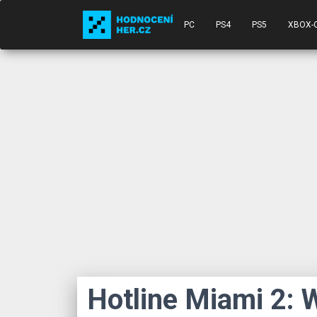
PC
PS4
PS5
XBOX-
Hotline Miami 2: