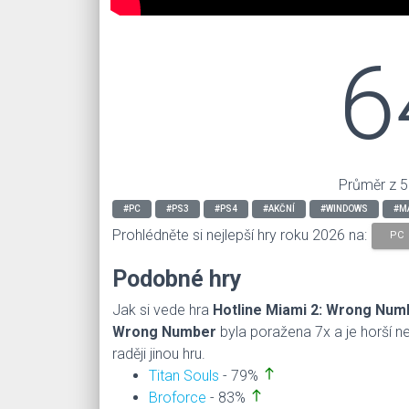
6
Průměr z 5
#PC
#PS3
#PS4
#AKČNÍ
#WINDOWS
#M
Prohlédněte si nejlepší hry roku 2026 na:
PC
Podobné hry
Jak si vede hra
Hotline Miami 2: Wrong Num
Wrong Number
byla poražena 7x a je horší n
raději jinou hru.
north
Titan Souls
- 79%
north
Broforce
- 83%