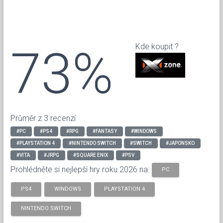
73%
Kde koupit ?
Průměr z 3 recenzí
#PC
#PS4
#RPG
#FANTASY
#WINDOWS
#PLAYSTATION 4
#NINTENDO SWITCH
#SWITCH
#JAPONSKO
#VITA
#JRPG
#SQUARE ENIX
#PSV
Prohlédněte si nejlepší hry roku 2026 na:
PC
PS4
WINDOWS
PLAYSTATION 4
NINTENDO SWITCH