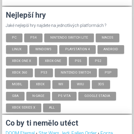
Nejlepší hry
Jaké nejlepší hry najdete na jednotlivých platformách ?
PC
PS4
NINTENDO SWITCH LITE
MACOS
LINUX
WINDOWS
PLAYSTATION 4
ANDROID
XBOX ONE X
XBOX-ONE
PS5
PS2
XBOX 360
PS3
NINTENDO SWITCH
PSP
MOBIL
XBOX
WII
WIIU
3DS
GBA
N-GAGE
PS VITA
GOOGLE STADIA
XBOX SERIES X
ALL
Co by ti nemělo utéct
DOOM Eternal
•
Star Wars Jedi: Fallen Order
•
Forza