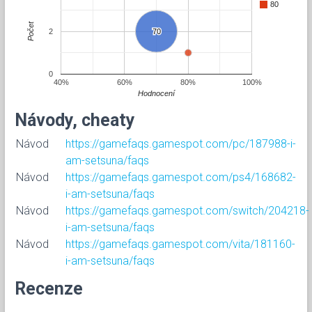
80
Počet
2
70
70
0
40%
60%
80%
100%
Hodnocení
Návody, cheaty
Návod
https://gamefaqs.gamespot.com/pc/187988-i-
am-setsuna/faqs
Návod
https://gamefaqs.gamespot.com/ps4/168682-
i-am-setsuna/faqs
Návod
https://gamefaqs.gamespot.com/switch/204218-
i-am-setsuna/faqs
Návod
https://gamefaqs.gamespot.com/vita/181160-
i-am-setsuna/faqs
Recenze