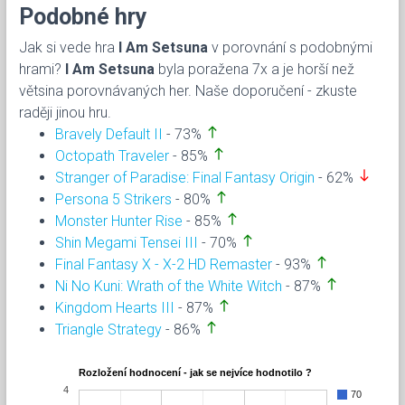
Podobné hry
Jak si vede hra
I Am Setsuna
v porovnání s podobnými
hrami?
I Am Setsuna
byla poražena 7x a je horší než
větsina porovnávaných her. Naše doporučení - zkuste
raději jinou hru.
north
Bravely Default II
- 73%
north
Octopath Traveler
- 85%
south
Stranger of Paradise: Final Fantasy Origin
- 62%
north
Persona 5 Strikers
- 80%
north
Monster Hunter Rise
- 85%
north
Shin Megami Tensei III
- 70%
north
Final Fantasy X - X-2 HD Remaster
- 93%
north
Ni No Kuni: Wrath of the White Witch
- 87%
north
Kingdom Hearts III
- 87%
north
Triangle Strategy
- 86%
Rozložení hodnocení - jak se nejvíce hodnotilo ?
4
70