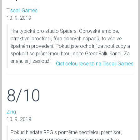
Tiscali Games
10. 9. 2019
Hra typická pro studio Spiders. Obrovské ambice,
atraktivní prostředí, fůra dobrých nápadů, to vše ve
špatném provedení. Pokud jste ochotní zatnout zuby a
spokojit se průměrnou hrou, dejte GreedFallu šanci. Za
snahu si ji zaslouží.
Číst celou recenzi na Tiscali Games
8/10
Zing
10. 9. 2019
Pokud hledáte RPG s poměrně neotřelou premisou,
dobře napsaným příběhem, povedenými questy a