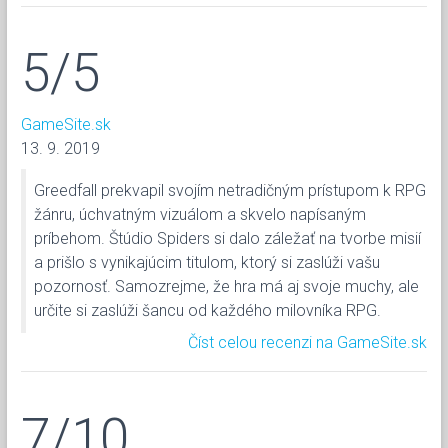
5/5
GameSite.sk
13. 9. 2019
Greedfall prekvapil svojím netradičným prístupom k RPG
žánru, úchvatným vizuálom a skvelo napísaným
príbehom. Štúdio Spiders si dalo záležať na tvorbe misií
a prišlo s vynikajúcim titulom, ktorý si zaslúži vašu
pozornosť. Samozrejme, že hra má aj svoje muchy, ale
určite si zaslúži šancu od každého milovníka RPG.
Číst celou recenzi na GameSite.sk
7/10