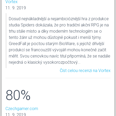
Vortex
11. 9. 2019
Dosud nejnákladnější a nejambicióznější hra z produkce
studia Spiders dokázala, že pro tradiční akční RPG je na
trhu stále místo a díky moderním technologiím se o
tento žánr už mohou důstojně pokusit i menší týmy.
GreedFall je poctou starým BioWare, s jejichž dřívější
produkcí se francouzští vývojáři mohou konečně začít
měřit. Svou cenovkou navíc titul připomíná, že se nadále
nejedná o klasický vysokorozpočtový...
Číst celou recenzi na Vortex
80%
Czechgamer.com
11. 9. 2019