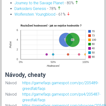
north
Journey to the Savage Planet
- 80%
north
Darksiders Genesis
- 78%
south
Wolfenstein: Youngblood
- 61%
Rozložení hodnocení - jak se nejvíce hodnotilo ?
6
70
73
4
70
70
80
80
100
Počet
80
40
2
50
90
0
0%
50%
100%
Hodnocení
Návody, cheaty
Návod
https://gamefaqs.gamespot.com/pc/205489-
greedfall/faqs
Návod
https://gamefaqs.gamespot.com/ps4/205487-
greedfall/faqs
Návod
https://gamefaqs.gamespot.com/xboxone/20549