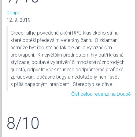
Doupě
12. 9. 2019
GreedFall je povedené akční RPG klasického střihu,
které potěší především veterány žánru. O zklamání
nemůže být řeč, stejně tak ale ani o výraznějším
překvapení. K největším přednostem hry patří krásná
stylizace, poutavé vyprávění či množství různorodých
questů, odpustit však musíme podprůměrné grafické
zpracování, občasné bugy a nedotažený herní svět
s příliš nápadnými hranicemi. Stereotyp se dříve...
Číst celou recenzi na Doupě
8/10