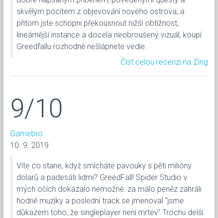
skvělým pocitem z objevování nového ostrova, a
přitom jste schopni překousnout nižší obtížnost,
lineárnější instance a docela neobroušený vizuál, koupí
Greedfallu rozhodně nešlápnete vedle.
Číst celou recenzi na Zing
9/10
Gamebro
10. 9. 2019
Víte co stane, když smícháte pavouky s pěti milióny
dolarů a padesáti lidmi? GreedFall! Spider Studio v
mých očích dokázalo nemožné: za málo peněz zahráli
hodně muziky a poslední track se jmenoval “jsme
důkazem toho, že singleplayer není mrtev” Trochu delší