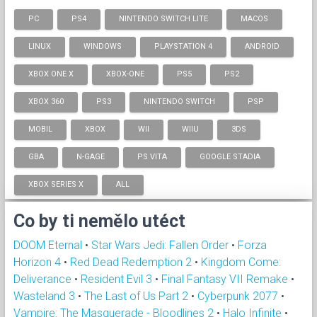
PC
PS4
NINTENDO SWITCH LITE
MACOS
LINUX
WINDOWS
PLAYSTATION 4
ANDROID
XBOX ONE X
XBOX-ONE
PS5
PS2
XBOX 360
PS3
NINTENDO SWITCH
PSP
MOBIL
XBOX
WII
WIIU
3DS
GBA
N-GAGE
PS VITA
GOOGLE STADIA
XBOX SERIES X
ALL
Co by ti nemělo utéct
DOOM Eternal
•
Star Wars Jedi: Fallen Order
•
Forza
Horizon 4
•
Red Dead Redemption 2
•
Kingdom Come:
Deliverance
•
Resident Evil 3
•
Final Fantasy VII Remake
•
Wasteland 3
•
The Last of Us Part 2
•
Cyberpunk 2077
•
Vampire: The Masquerade - Bloodlines 2
•
Halo Infinite
•