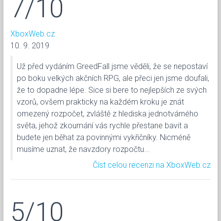
7/10
XboxWeb.cz
10. 9. 2019
Už před vydáním GreedFall jsme věděli, že se nepostaví
po boku velkých akčních RPG, ale přeci jen jsme doufali,
že to dopadne lépe. Sice si bere to nejlepších ze svých
vzorů, ovšem prakticky na každém kroku je znát
omezený rozpočet, zvláště z hlediska jednotvárného
světa, jehož zkoumání vás rychle přestane bavit a
budete jen běhat za povinnými vykřičníky. Nicméně
musíme uznat, že navzdory rozpočtu...
Číst celou recenzi na XboxWeb.cz
5/10