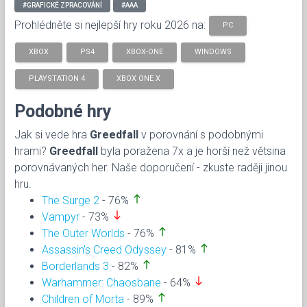
#GRAFICKÉ ZPRACOVÁNÍ
#AAA
Prohlédněte si nejlepší hry roku 2026 na:
PC
XBOX
PS4
XBOX-ONE
WINDOWS
PLAYSTATION 4
XBOX ONE X
Podobné hry
Jak si vede hra
Greedfall
v porovnání s podobnými
hrami?
Greedfall
byla poražena 7x a je horší než větsina
porovnávaných her. Naše doporučení - zkuste raději jinou
hru.
north
The Surge 2
- 76%
south
Vampyr
- 73%
north
The Outer Worlds
- 76%
north
Assassin's Creed Odyssey
- 81%
north
Borderlands 3
- 82%
south
Warhammer: Chaosbane
- 64%
north
Children of Morta
- 89%