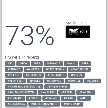
73%
Kde koupit ?
Průměr z 14 recenzí
#PC
#XBOX
#PS4
#XBOX-ONE
#AKČNÍ
#RPG
#FANTASY
#WINDOWS
#PLAYSTATION 4
#PLAYSTATION
#PS4 PRO
#XBOX ONE X
#HRATELNOST
#RYTMUS
#HERNÍ SVĚT
#PROJEV
#GREEDFALL
#XBOX LIVE
#E3 2018
#FOCUS HOME INTERACTIVE
#SPIDERS GAMES
#SOUBOJOVÝ SYSTÉM
#AKČNÍ RPG
#SPIDERS
#ZAKLÍNAČ
#STYLIZACE
#QUEST
#OSAHÁNÍ
#DIALOG
#KURT
#STARÁ ŠKOLA
#THE TECHNOMANCER
#KONSTANTIN