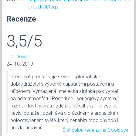
greedfall/faqs
Recenze
3,5/5
Cooldown
24. 10. 2019
GreedFall představuje skvělé diplomatické
dobrodružství s výborně napsanými postavami a
příběhem. Vymazlená umělecká stránka pak vytváří
parádní atmosféru. Podařil se i soubojový systém,
rozmanitost nepřátel zde ale pokulhává. To vše se
navíc, bohužel, odehrává v prázdném a archaickém
polootevřeném světě, který nenabízí moc důvodů k
prozkoumávání.
Číst celou recenzi na Cooldown