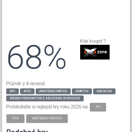
68%
Kde koupit ?
Průměr z 4 recenzí
#PC
#PS3
#NINTENDO SWITCH
#SWITCH
#XBOX 360
#DEADLY PREMONITION 2: A BLESSING IN DISGUISE
Prohlédněte si nejlepší hry roku 2026 na:
PC
PS3
NINTENDO SWITCH