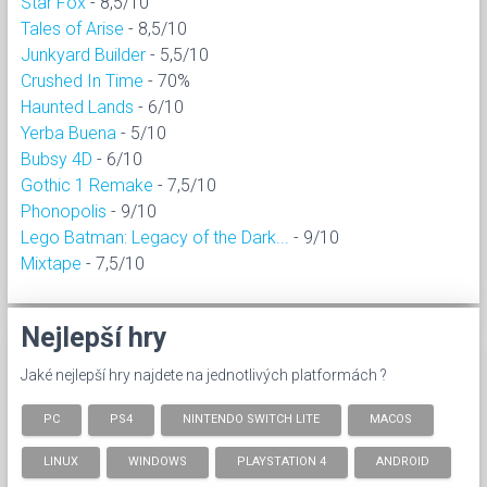
Star Fox
- 8,5/10
Tales of Arise
- 8,5/10
Junkyard Builder
- 5,5/10
Crushed In Time
- 70%
Haunted Lands
- 6/10
Yerba Buena
- 5/10
Bubsy 4D
- 6/10
Gothic 1 Remake
- 7,5/10
Phonopolis
- 9/10
Lego Batman: Legacy of the Dark...
- 9/10
Mixtape
- 7,5/10
Nejlepší hry
Jaké nejlepší hry najdete na jednotlivých platformách ?
PC
PS4
NINTENDO SWITCH LITE
MACOS
LINUX
WINDOWS
PLAYSTATION 4
ANDROID