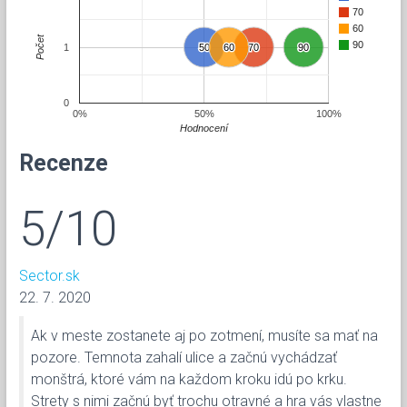
70
60
Počet
90
1
50
50
60
60
70
70
90
90
0
0%
50%
100%
Hodnocení
Recenze
5/10
Sector.sk
22. 7. 2020
Ak v meste zostanete aj po zotmení, musíte sa mať na
pozore. Temnota zahalí ulice a začnú vychádzať
monštrá, ktoré vám na každom kroku idú po krku.
Strety s nimi začnú byť trochu otravné a hra vás vlastne