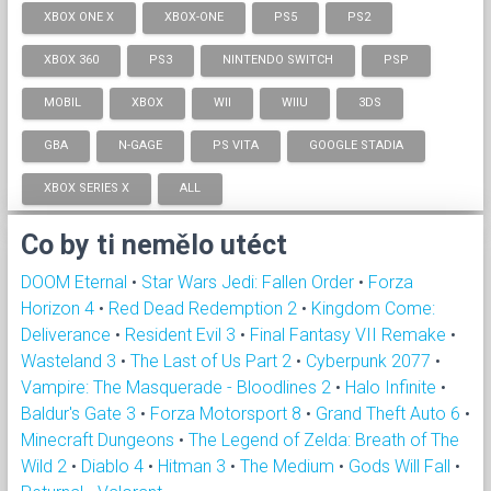
XBOX ONE X
XBOX-ONE
PS5
PS2
XBOX 360
PS3
NINTENDO SWITCH
PSP
MOBIL
XBOX
WII
WIIU
3DS
GBA
N-GAGE
PS VITA
GOOGLE STADIA
XBOX SERIES X
ALL
Co by ti nemělo utéct
DOOM Eternal
•
Star Wars Jedi: Fallen Order
•
Forza
Horizon 4
•
Red Dead Redemption 2
•
Kingdom Come:
Deliverance
•
Resident Evil 3
•
Final Fantasy VII Remake
•
Wasteland 3
•
The Last of Us Part 2
•
Cyberpunk 2077
•
Vampire: The Masquerade - Bloodlines 2
•
Halo Infinite
•
Baldur's Gate 3
•
Forza Motorsport 8
•
Grand Theft Auto 6
•
Minecraft Dungeons
•
The Legend of Zelda: Breath of The
Wild 2
•
Diablo 4
•
Hitman 3
•
The Medium
•
Gods Will Fall
•