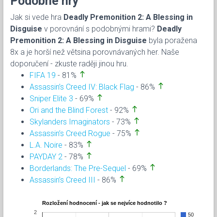
Podobné hry
Jak si vede hra
Deadly Premonition 2: A Blessing in
Disguise
v porovnání s podobnými hrami?
Deadly
Premonition 2: A Blessing in Disguise
byla poražena
8x a je horší než větsina porovnávaných her. Naše
doporučení - zkuste raději jinou hru.
north
FIFA 19
- 81%
north
Assassin’s Creed IV: Black Flag
- 86%
north
Sniper Elite 3
- 69%
north
Ori and the Blind Forest
- 92%
north
Skylanders Imaginators
- 73%
north
Assassin’s Creed Rogue
- 75%
north
L.A. Noire
- 83%
north
PAYDAY 2
- 78%
north
Borderlands: The Pre-Sequel
- 69%
north
Assassin’s Creed III
- 86%
Rozložení hodnocení - jak se nejvíce hodnotilo ?
2
50