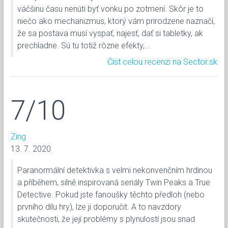
väčšinu času nenúti byť vonku po zotmení. Skôr je to
niečo ako mechanizmus, ktorý vám prirodzene naznačí,
že sa postava musí vyspať, najesť, dať si tabletky, ak
prechladne. Sú tu totiž rôzne efekty,...
Číst celou recenzi na Sector.sk
7/10
Zing
13. 7. 2020
Paranormální detektivka s velmi nekonvenčním hrdinou
a příběhem, silně inspirovaná seriály Twin Peaks a True
Detective. Pokud jste fanoušky těchto předloh (nebo
prvního dílu hry), lze ji doporučit. A to navzdory
skutečnosti, že její problémy s plynulostí jsou snad