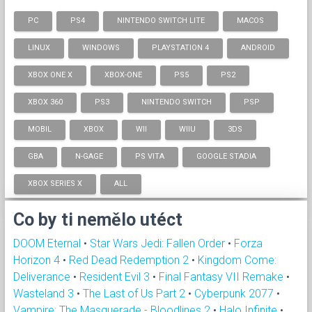
PC
PS4
NINTENDO SWITCH LITE
MACOS
LINUX
WINDOWS
PLAYSTATION 4
ANDROID
XBOX ONE X
XBOX-ONE
PS5
PS2
XBOX 360
PS3
NINTENDO SWITCH
PSP
MOBIL
XBOX
WII
WIIU
3DS
GBA
N-GAGE
PS VITA
GOOGLE STADIA
XBOX SERIES X
ALL
Co by ti nemělo utéct
DOOM Eternal
•
Star Wars Jedi: Fallen Order
•
Forza
Horizon 4
•
Red Dead Redemption 2
•
Kingdom Come:
Deliverance
•
Resident Evil 3
•
Final Fantasy VII Remake
•
Wasteland 3
•
The Last of Us Part 2
•
Cyberpunk 2077
•
Vampire: The Masquerade - Bloodlines 2
•
Halo Infinite
•