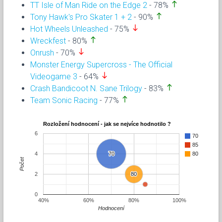
north
TT Isle of Man Ride on the Edge 2
- 78%
north
Tony Hawk's Pro Skater 1 + 2
- 90%
south
Hot Wheels Unleashed
- 75%
north
Wreckfest
- 80%
south
Onrush
- 70%
Monster Energy Supercross - The Official
south
Videogame 3
- 64%
north
Crash Bandicoot N. Sane Trilogy
- 83%
north
Team Sonic Racing
- 77%
Rozložení hodnocení - jak se nejvíce hodnotilo ?
6
70
85
4
70
70
80
Počet
2
80
80
0
40%
60%
80%
100%
Hodnocení