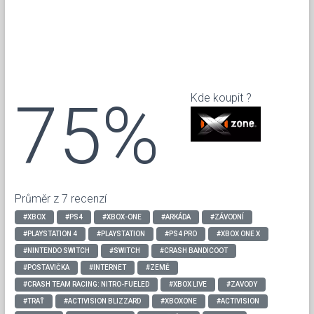
75%
Kde koupit ?
Průměr z 7 recenzí
#XBOX
#PS4
#XBOX-ONE
#ARKÁDA
#ZÁVODNÍ
#PLAYSTATION 4
#PLAYSTATION
#PS4 PRO
#XBOX ONE X
#NINTENDO SWITCH
#SWITCH
#CRASH BANDICOOT
#POSTAVIČKA
#INTERNET
#ZEMĚ
#CRASH TEAM RACING: NITRO-FUELED
#XBOX LIVE
#ZAVODY
#TRAŤ
#ACTIVISION BLIZZARD
#XBOXONE
#ACTIVISION