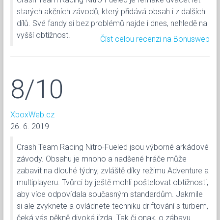
starých akčních závodů, který přidává obsah i z dalších
dílů. Své fandy si bez problémů najde i dnes, nehledě na
vyšší obtížnost.
Číst celou recenzi na Bonusweb
8/10
XboxWeb.cz
26. 6. 2019
Crash Team Racing Nitro-Fueled jsou výborné arkádové
závody. Obsahu je mnoho a nadšené hráče může
zabavit na dlouhé týdny, zvláště díky režimu Adventure a
multiplayeru. Tvůrci by ještě mohli poštelovat obtížnosti,
aby více odpovídala současným standardům. Jakmile
si ale zvyknete a ovládnete techniku driftování s turbem,
čeká vás pěkně divoká jízda. Tak či onak, o zábavu