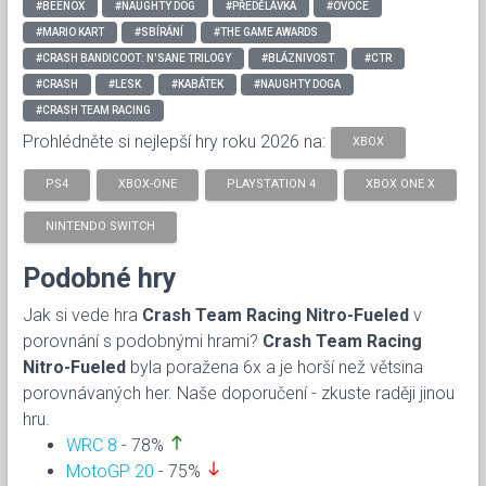
#BEENOX
#NAUGHTY DOG
#PŘEDĚLÁVKA
#OVOCE
#MARIO KART
#SBÍRÁNÍ
#THE GAME AWARDS
#CRASH BANDICOOT: N'SANE TRILOGY
#BLÁZNIVOST
#CTR
#CRASH
#LESK
#KABÁTEK
#NAUGHTY DOGA
#CRASH TEAM RACING
Prohlédněte si nejlepší hry roku 2026 na:
XBOX
PS4
XBOX-ONE
PLAYSTATION 4
XBOX ONE X
NINTENDO SWITCH
Podobné hry
Jak si vede hra
Crash Team Racing Nitro-Fueled
v
porovnání s podobnými hrami?
Crash Team Racing
Nitro-Fueled
byla poražena 6x a je horší než větsina
porovnávaných her. Naše doporučení - zkuste raději jinou
hru.
north
WRC 8
- 78%
south
MotoGP 20
- 75%