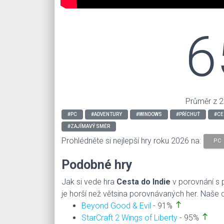
6
Průměr z 2
#PC
#ADVENTURY
#WINDOWS
#PŘÍCHUŤ
#CE
#ZAJÍMAVÝ SMĚR
Prohlédněte si nejlepší hry roku 2026 na:
PC
Podobné hry
Jak si vede hra
Cesta do Indie
v porovnání s
je horší než větsina porovnávaných her. Naše do
north
Beyond Good & Evil
- 91%
north
StarCraft 2 Wings of Liberty
- 95%