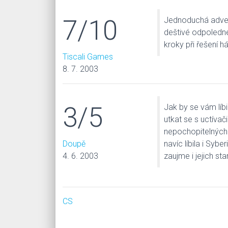
7/10
Jednoduchá advent
deštivé odpoledne
kroky při řešení 
Tiscali Games
8. 7. 2003
3/5
Jak by se vám líbi
utkat se s uctívač
nepochopitelných
Doupě
navíc líbila i Sy
4. 6. 2003
zaujme i jejich st
CS