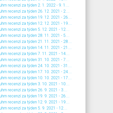
hrn recenzí za týden 2. 1. 2022 - 9. 1....
hrn recenzí za týden 26. 12. 2021 - 2....
hrn recenzí za týden 19. 12. 2021 - 26....
hrn recenzí za týden 12. 12. 2021 - 19....
hrn recenzí za týden 5. 12. 2021 - 12....
hrn recenzí za týden 28. 11. 2021 - 5....
hrn recenzí za týden 21. 11. 2021 - 28....
hrn recenzí za týden 14. 11. 2021 - 21....
hrn recenzí za týden 7. 11. 2021 - 14....
hrn recenzí za týden 31. 10. 2021 - 7....
hrn recenzí za týden 24. 10. 2021 - 31....
hrn recenzí za týden 17. 10. 2021 - 24....
hrn recenzí za týden 10. 10. 2021 - 17....
hrn recenzí za týden 3. 10. 2021 - 10....
hrn recenzí za týden 26. 9. 2021 - 3....
hrn recenzí za týden 19. 9. 2021 - 26....
hrn recenzí za týden 12. 9. 2021 - 19....
hrn recenzí za týden 5. 9. 2021 - 12....