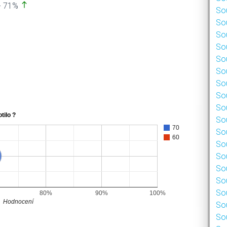
north
- 71%
Sou
Sou
Sou
Sou
Sou
Sou
Sou
Sou
Sou
tilo ?
Sou
70
Sou
60
Sou
Sou
Sou
Sou
Sou
80%
90%
100%
Hodnocení
Sou
Sou