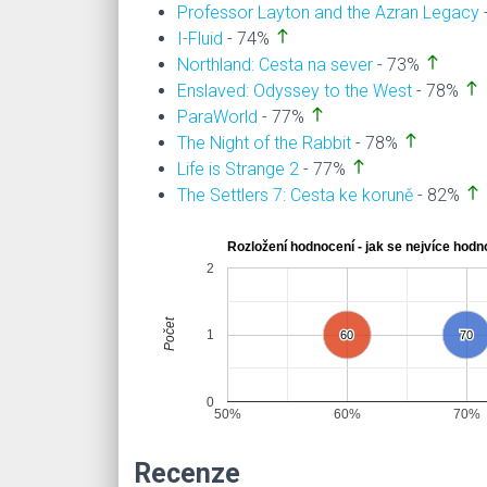
Professor Layton and the Azran Legacy
north
I-Fluid
- 74%
north
Northland: Cesta na sever
- 73%
north
Enslaved: Odyssey to the West
- 78%
north
ParaWorld
- 77%
north
The Night of the Rabbit
- 78%
north
Life is Strange 2
- 77%
north
The Settlers 7: Cesta ke koruně
- 82%
Rozložení hodnocení - jak se nejvíce hodno
2
Počet
1
60
60
70
70
0
50%
60%
70%
Recenze