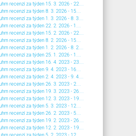
hrn recenzí za týden 15. 3. 2026 - 22....
hrn recenzí za týden 8. 3. 2026 - 15....
hrn recenzí za týden 1. 3. 2026 - 8. 3....
hrn recenzí za týden 22. 2. 2026 - 1....
hrn recenzí za týden 15. 2. 2026 - 22....
hrn recenzí za týden 8. 2. 2026 - 15....
hrn recenzí za týden 1. 2. 2026 - 8. 2....
hrn recenzí za týden 25. 1. 2026 - 1....
hrn recenzí za týden 16. 4. 2023 - 23....
hrn recenzí za týden 9. 4. 2023 - 16....
hrn recenzí za týden 2. 4. 2023 - 9. 4....
hrn recenzí za týden 26. 3. 2023 - 2....
hrn recenzí za týden 19. 3. 2023 - 26....
hrn recenzí za týden 12. 3. 2023 - 19....
hrn recenzí za týden 5. 3. 2023 - 12....
hrn recenzí za týden 26. 2. 2023 - 5....
hrn recenzí za týden 19. 2. 2023 - 26....
hrn recenzí za týden 12. 2. 2023 - 19....
hrn recenzí za týden 5. 2. 2023 - 12....