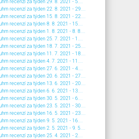
hrn recenzí za týden 29. 8. 2021 - 5....
hrn recenzí za týden 22. 8. 2021 - 29....
hrn recenzí za týden 15. 8. 2021 - 22....
hrn recenzí za týden 8. 8. 2021 - 15....
hrn recenzí za týden 1. 8. 2021 - 8. 8....
hrn recenzí za týden 25. 7. 2021 - 1....
hrn recenzí za týden 18. 7. 2021 - 25....
hrn recenzí za týden 11. 7. 2021 - 18....
hrn recenzí za týden 4. 7. 2021 - 11....
hrn recenzí za týden 27. 6. 2021 - 4....
hrn recenzí za týden 20. 6. 2021 - 27....
hrn recenzí za týden 13. 6. 2021 - 20....
hrn recenzí za týden 6. 6. 2021 - 13....
hrn recenzí za týden 30. 5. 2021 - 6....
hrn recenzí za týden 23. 5. 2021 - 30....
hrn recenzí za týden 16. 5. 2021 - 23....
hrn recenzí za týden 9. 5. 2021 - 16....
hrn recenzí za týden 2. 5. 2021 - 9. 5....
hrn recenzí za týden 25. 4. 2021 - 2....