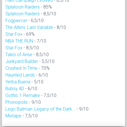
Halo Campaign Evolved
- 8,5/10
Splatoon Raiders
- 85%
Splatoon Raiders
- 8,5/10
Fogpiercer
- 6,5/10
The Alters: Last Variable
- 8/10
Star Fox
- 69%
NBA THE RUN
- 7/10
Star Fox
- 8,5/10
Tales of Arise
- 8,5/10
Junkyard Builder
- 5,5/10
Crushed In Time
- 70%
Haunted Lands
- 6/10
Yerba Buena
- 5/10
Bubsy 4D
- 6/10
Gothic 1 Remake
- 7,5/10
Phonopolis
- 9/10
Lego Batman: Legacy of the Dark...
- 9/10
Mixtape
- 7,5/10