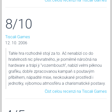
Číst celou recenzi na Tiscali Games
8/10
Tiscali Games
12. 10. 2006
Tahle hra rozhodně stojí za to. Ač nenabízí co do
hratelnosti nic převratného, je poměrně náročná na
hardware a trápí ji "vozembouch", nabízí velmi pěknou
grafiku, dobře zpracovanou kampaň s poutavým
příběhem, nápadité mise, neokoukané prostředí i
jednotky, výbornou atmosféru a charismatické postavy.
Číst celou recenzi na Tiscali Games