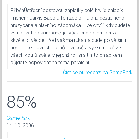
PříběhÚstřední postavou zápletky celé hry je chlapík
jménem Jarvis Babbit. Ten zde plní úlohu děsuplného
hrůzypána a hlavního záporňáka – ve chvíli, kdy budete
vstupovat do kampaně, jej však budete mít jen za
skvělého vědce. Pod vašima rukama bude po většinu
hry trojice hlavních hrdinů – vědců a výzkumníků ze
všech koutů světa, v jejichž roli si s tímto chlapíkem
půjdete popovídat na téma paralelní...
Číst celou recenzi na GamePark
85%
GamePark
14. 10. 2006