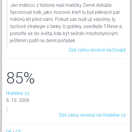
Jen máloco z historie naší matičky Země dokáže
fascinovat tolik, jako tvorové, kteří tu byli pěkných pár
miliónů let před námi. Pokud vás nudí už všechny ty
tuctové strategie s tanky či gobliny, osedlejte T-Rexe a
ponořte se do světa, kde být sežrán mnohotunovým
ještěrem patří na denní pořádek.
Číst celou recenzi na Doupě
85%
Hratelne.cz
6. 10. 2006
Číst celou recenzi na Hratelne.cz
DE
•
CS