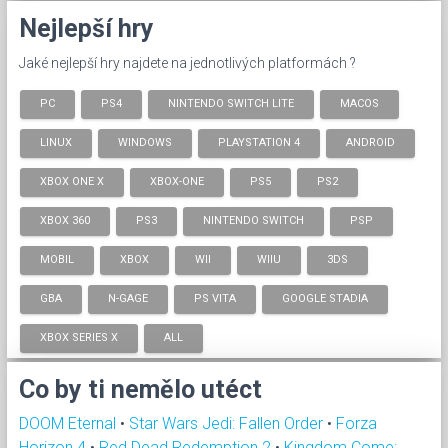
Nejlepší hry
Jaké nejlepší hry najdete na jednotlivých platformách ?
PC
PS4
NINTENDO SWITCH LITE
MACOS
LINUX
WINDOWS
PLAYSTATION 4
ANDROID
XBOX ONE X
XBOX-ONE
PS5
PS2
XBOX 360
PS3
NINTENDO SWITCH
PSP
MOBIL
XBOX
WII
WIIU
3DS
GBA
N-GAGE
PS VITA
GOOGLE STADIA
XBOX SERIES X
ALL
Co by ti nemělo utéct
DOOM Eternal
•
Star Wars Jedi: Fallen Order
•
Forza
Horizon 4
•
Red Dead Redemption 2
•
Kingdom Come: