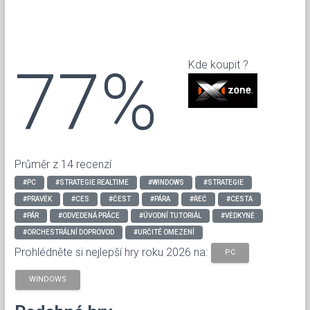
77%
Kde koupit ?
Průměr z 14 recenzí
#PC
#STRATEGIE REALTIME
#WINDOWS
#STRATEGIE
#PRAVĚK
#CES
#ČEST
#PÁRA
#ŘEČ
#CESTA
#PÁR
#ODVEDENÁ PRÁCE
#ÚVODNÍ TUTORIÁL
#VĚDKYNĚ
#ORCHESTRÁLNÍ DOPROVOD
#URČITÉ OMEZENÍ
Prohlédněte si nejlepší hry roku 2026 na:
PC
WINDOWS