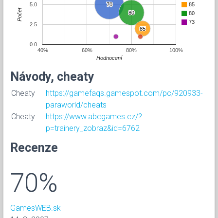
5.0
70
70
85
Počet
80
80
80
73
2.5
85
85
0.0
40%
60%
80%
100%
Hodnocení
Návody, cheaty
Cheaty
https://gamefaqs.gamespot.com/pc/920933-
paraworld/cheats
Cheaty
https://www.abcgames.cz/?
p=trainery_zobraz&id=6762
Recenze
70%
GamesWEB.sk