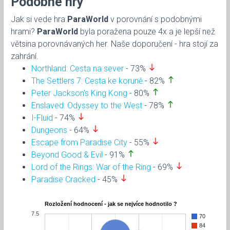
Podobné hry
Jak si vede hra
ParaWorld
v porovnání s podobnými
hrami?
ParaWorld
byla poražena pouze 4x a je lepší než
větsina porovnávaných her. Naše doporučení - hra stojí za
zahrání.
south
Northland: Cesta na sever
- 73%
north
The Settlers 7: Cesta ke koruně
- 82%
north
Peter Jackson's King Kong
- 80%
north
Enslaved: Odyssey to the West
- 78%
south
I-Fluid
- 74%
south
Dungeons
- 64%
south
Escape from Paradise City
- 55%
north
Beyond Good & Evil
- 91%
south
Lord of the Rings: War of the Ring
- 69%
south
Paradise Cracked
- 45%
Rozložení hodnocení - jak se nejvíce hodnotilo ?
7.5
70
84