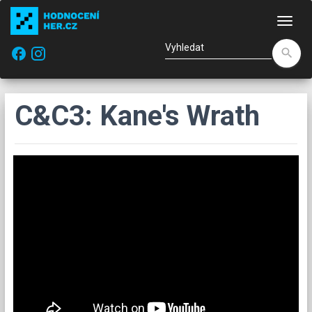
Nav
facebook
search
C&C3: Kane's Wrath