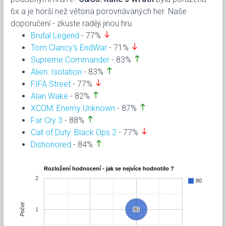
6x a je horší než větsina porovnávaných her. Naše
doporučení - zkuste raději jinou hru.
south
Brutal Legend
- 77%
south
Tom Clancy's EndWar
- 71%
north
Supreme Commander
- 83%
north
Alien: Isolation
- 83%
south
FIFA Street
- 77%
north
Alan Wake
- 82%
north
XCOM: Enemy Unknown
- 87%
north
Far Cry 3
- 88%
south
Call of Duty: Black Ops 2
- 77%
north
Dishonored
- 84%
Rozložení hodnocení - jak se nejvíce hodnotilo ?
2
80
Počet
1
80
80