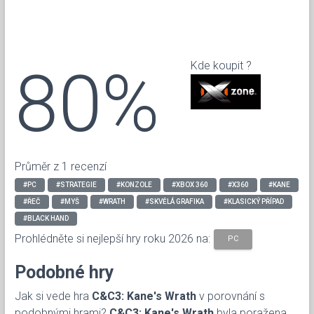
80%
Kde koupit ?
Průměr z 1 recenzí
#PC
#STRATEGIE
#KONZOLE
#XBOX 360
#X360
#KANE
#ŘEČ
#MYŠ
#WRATH
#SKVĚLÁ GRAFIKA
#KLASICKÝ PŘÍPAD
#BLACK HAND
Prohlédněte si nejlepší hry roku 2026 na:
PC
Podobné hry
Jak si vede hra
C&C3: Kane's Wrath
v porovnání s
podobnými hrami?
C&C3: Kane's Wrath
byla poražena