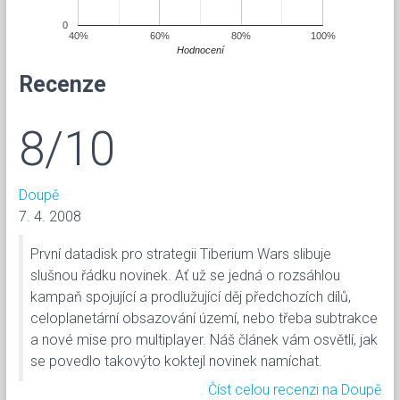
0
40%
60%
80%
100%
Hodnocení
Recenze
8/10
Doupě
7. 4. 2008
První datadisk pro strategii Tiberium Wars slibuje
slušnou řádku novinek. Ať už se jedná o rozsáhlou
kampaň spojující a prodlužující děj předchozích dílů,
celoplanetární obsazování území, nebo třeba subtrakce
a nové mise pro multiplayer. Náš článek vám osvětlí, jak
se povedlo takovýto koktejl novinek namíchat.
Číst celou recenzi na Doupě