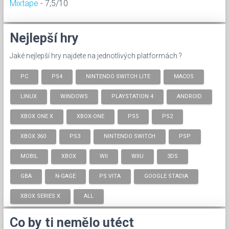
Mixtape
- 7,5/10
Nejlepší hry
Jaké nejlepší hry najdete na jednotlivých platformách ?
PC
PS4
NINTENDO SWITCH LITE
MACOS
LINUX
WINDOWS
PLAYSTATION 4
ANDROID
XBOX ONE X
XBOX-ONE
PS5
PS2
XBOX 360
PS3
NINTENDO SWITCH
PSP
MOBIL
XBOX
WII
WIIU
3DS
GBA
N-GAGE
PS VITA
GOOGLE STADIA
XBOX SERIES X
ALL
Co by ti nemělo utéct