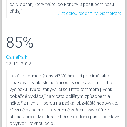
další obsah, který tvůrci do Far Cry 3 postupem času
přidají.
Číst celou recenzi na GamePark
85%
GamePark
22. 12. 2012
Jaká je definice šílenství? Většina lidí ji pojímá jako
opakování stále stejné činnosti s očekáváním jiného
výsledku. Tvůrci zabývající se tímto tématem ji však
pokaždé vykládají naprosto odlišným způsobem a
někteří z nich si ji berou na paškál obzvláště neobvykle.
Mezi ně by se mohli suverénně zařadit i vývojáři ze
studia Ubisoft Montreal, kteří se do toho pustili po hlavě
a vytvořili rovnou celou...