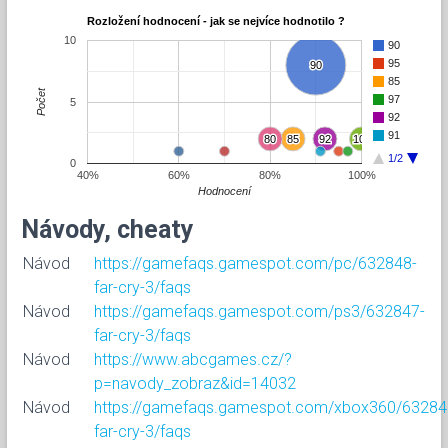
Rozložení hodnocení - jak se nejvíce hodnotilo ?
10
90
95
90
90
85
Počet
97
5
92
91
80
80
85
85
92
92
100
100
1/2
0
40%
60%
80%
100%
Hodnocení
Návody, cheaty
Návod
https://gamefaqs.gamespot.com/pc/632848-
far-cry-3/faqs
Návod
https://gamefaqs.gamespot.com/ps3/632847-
far-cry-3/faqs
Návod
https://www.abcgames.cz/?
p=navody_zobraz&id=14032
Návod
https://gamefaqs.gamespot.com/xbox360/63284
far-cry-3/faqs