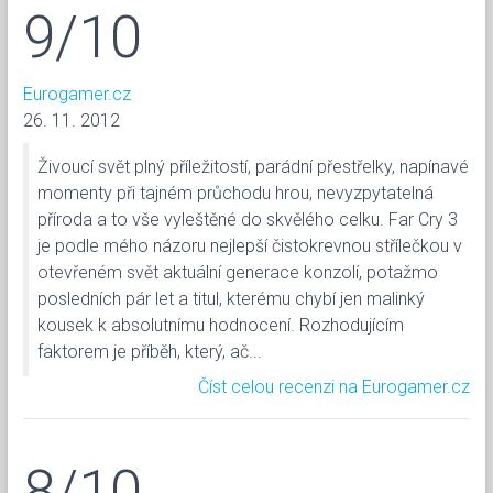
9/10
Eurogamer.cz
26. 11. 2012
Živoucí svět plný příležitostí, parádní přestřelky, napínavé
momenty při tajném průchodu hrou, nevyzpytatelná
příroda a to vše vyleštěné do skvělého celku. Far Cry 3
je podle mého názoru nejlepší čistokrevnou střílečkou v
otevřeném svět aktuální generace konzolí, potažmo
posledních pár let a titul, kterému chybí jen malinký
kousek k absolutnímu hodnocení. Rozhodujícím
faktorem je příběh, který, ač...
Číst celou recenzi na Eurogamer.cz
8/10