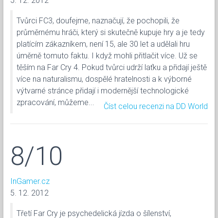
5. 12. 2012
Tvůrci FC3, doufejme, naznačují, že pochopili, že
průměrnému hráči, který si skutečně kupuje hry a je tedy
platícím zákazníkem, není 15, ale 30 let a udělali hru
úměrně tomuto faktu. I když mohli přitlačit více. Už se
těším na Far Cry 4. Pokud tvůrci udrží laťku a přidají ještě
více na naturalismu, dospělé hratelnosti a k výborné
výtvarné stránce přidají i modernější technologické
zpracování, můžeme...
Číst celou recenzi na DD World
8/10
InGamer.cz
5. 12. 2012
Třetí Far Cry je psychedelická jízda o šílenství,