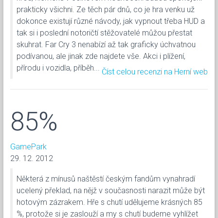
prakticky všichni. Ze těch pár dnů, co je hra venku už
dokonce existují různé návody, jak vypnout třeba HUD a
tak si i poslední notoričtí stěžovatelé můžou přestat
skuhrat. Far Cry 3 nenabízí až tak graficky úchvatnou
podívanou, ale jinak zde najdete vše. Akci i plížení,
přírodu i vozidla, příběh...
Číst celou recenzi na Herní web
85%
GamePark
29. 12. 2012
Některá z mínusů naštěstí českým fandům vynahradí
ucelený překlad, na nějž v současnosti narazit může být
hotovým zázrakem. Hře s chutí udělujeme krásných 85
%, protože si je zaslouží a my s chutí budeme vyhlížet