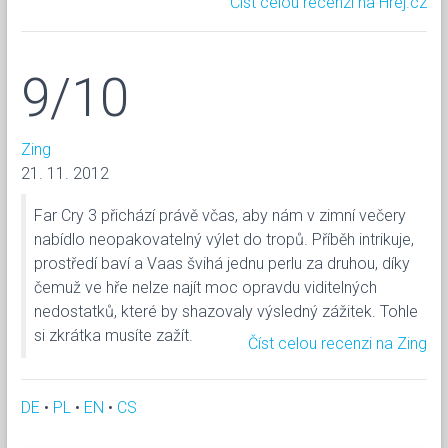
Číst celou recenzi na Hrej.cz
9/10
Zing
21. 11. 2012
Far Cry 3 přichází právě včas, aby nám v zimní večery
nabídlo neopakovatelný výlet do tropů. Příběh intrikuje,
prostředí baví a Vaas švihá jednu perlu za druhou, díky
čemuž ve hře nelze najít moc opravdu viditelných
nedostatků, které by shazovaly výsledný zážitek. Tohle
si zkrátka musíte zažít.
Číst celou recenzi na Zing
DE
•
PL
•
EN
•
CS