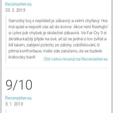
Recenzeher.eu
23. 2. 2013
Samotný boj s nepřáteli je zábavný a velmi chytlavý. Hra
má spád a nepustí vás až do konce. Akce není frustrující
a i přes pár chybek je skutečně zábavná. Ve Far Cry 3 si
zkrátka každý přijde na své, ať už se jedná o lov zvířat a
lidí lukem, zabíjení potichu ze zálohy, odstřelování, či
přímá konfrontace, máte zde zaručeno, že se budete
královsky bavit.
Číst celou recenzi na Recenzeher.eu
9/10
Recenzeher.eu
3. 1. 2013