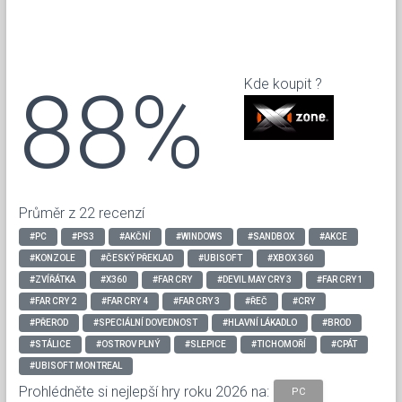
88%
Kde koupit ?
Průměr z 22 recenzí
#PC
#PS3
#AKČNÍ
#WINDOWS
#SANDBOX
#AKCE
#KONZOLE
#ČESKÝ PŘEKLAD
#UBISOFT
#XBOX 360
#ZVÍŘÁTKA
#X360
#FAR CRY
#DEVIL MAY CRY 3
#FAR CRY 1
#FAR CRY 2
#FAR CRY 4
#FAR CRY 3
#ŘEČ
#CRY
#PŘEROD
#SPECIÁLNÍ DOVEDNOST
#HLAVNÍ LÁKADLO
#BROD
#STÁLICE
#OSTROV PLNÝ
#SLEPICE
#TICHOMOŘÍ
#CPÁT
#UBISOFT MONTREAL
Prohlédněte si nejlepší hry roku 2026 na:
PC