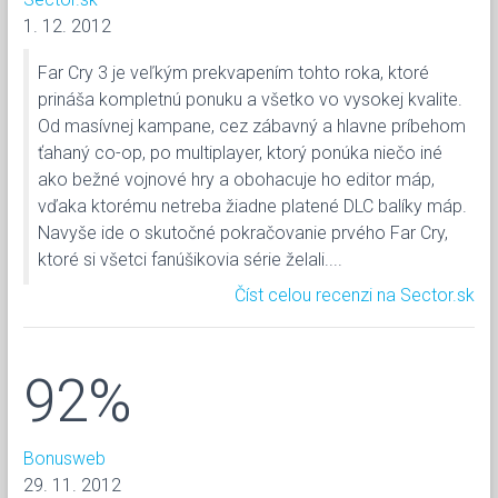
1. 12. 2012
Far Cry 3 je veľkým prekvapením tohto roka, ktoré
prináša kompletnú ponuku a všetko vo vysokej kvalite.
Od masívnej kampane, cez zábavný a hlavne príbehom
ťahaný co-op, po multiplayer, ktorý ponúka niečo iné
ako bežné vojnové hry a obohacuje ho editor máp,
vďaka ktorému netreba žiadne platené DLC balíky máp.
Navyše ide o skutočné pokračovanie prvého Far Cry,
ktoré si všetci fanúšikovia série želali....
Číst celou recenzi na Sector.sk
92%
Bonusweb
29. 11. 2012