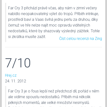
Far Cry 3 přichází právě včas, aby nám v zimní večery
nabídlo neopakovatelný výlet do tropů. Příběh intrikuje,
prostředí baví a Vaas švihá jednu perlu za druhou, díky
čemuž ve hře nelze najít moc opravdu viditelných
nedostatků, které by shazovaly výsledný zážitek. Tohle
si zkrátka musíte zažít.
Číst celou recenzi na Zing
7/10
Hrej.cz
24. 11. 2012
Far Cry 3 je o fous lepší než předchozí díl, pořád v něm
ale vidíme spoustu nedostatků. Příběh má několik
pěkných momentů, ale velké množství nesmyslů.