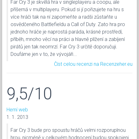
Far Cry 3 je skvělá hra v singleplayeru a coopu, ale
příšerná v multiplayeru. Pokud si jí pořizujete na hru s
více hráči tak na ní zapomeňte a radši zůstaňte u
osvědčeného Battlefieldu a Call of Duty. Zato hra pro
jednoho hráče je naprostá paráda, krásné prostředí,
příběh, mnoho věcí na práci a hlavně plížení a zabíjení
pirátů jen tak neomrzí. Far Cry 3 určitě doporučuji.
Doufáme jen v to, že vývojáři...
Číst celou recenzi na Recenzeher.eu
9,5/10
Herní web
1. 1. 2013
Far Cry 3 bude pro spoustu hráčů velmi rozporuplnou
hrou, nicméně v celkovém hodnocení budou spokojeni