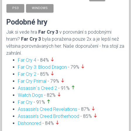
PS3
WINDOWS
Podobné hry
Jak si vede hra
Far Cry 3
v porovnání s podobnými
hrami?
Far Cry 3
byla poražena pouze 2x a je lepší než
větsina porovnávaných her. Naše doporučení - hra stojí za
zahrání.
south
Far Cry 4
- 84%
south
Far Cry 3: Blood Dragon
- 79%
south
Far Cry 2
- 85%
south
Far Cry Primal
- 79%
north
Assassin´s Creed 2
- 91%
south
Watch Dogs
- 82%
north
Far Cry
- 91%
south
Assassin's Creed Revelations
- 87%
south
Assassin’s Creed Brotherhood
- 85%
south
Dishonored
- 84%