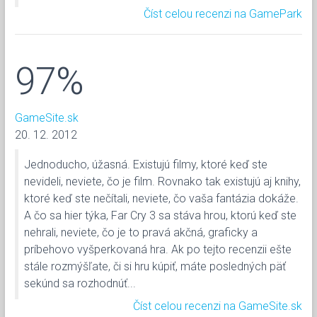
Číst celou recenzi na GamePark
97%
GameSite.sk
20. 12. 2012
Jednoducho, úžasná. Existujú filmy, ktoré keď ste
nevideli, neviete, čo je film. Rovnako tak existujú aj knihy,
ktoré keď ste nečítali, neviete, čo vaša fantázia dokáže.
A čo sa hier týka, Far Cry 3 sa stáva hrou, ktorú keď ste
nehrali, neviete, čo je to pravá akčná, graficky a
príbehovo vyšperkovaná hra. Ak po tejto recenzii ešte
stále rozmýšľate, či si hru kúpiť, máte posledných päť
sekúnd sa rozhodnúť...
Číst celou recenzi na GameSite.sk