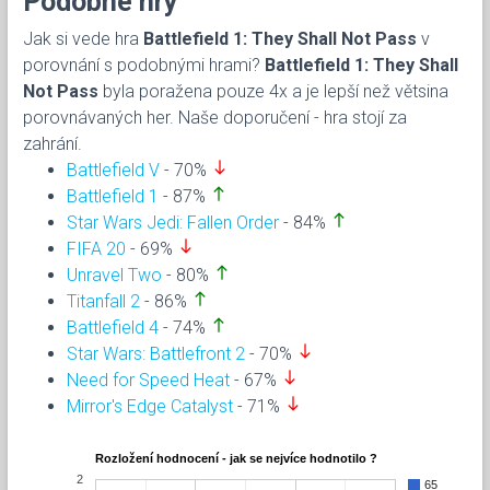
Podobné hry
Jak si vede hra
Battlefield 1: They Shall Not Pass
v
porovnání s podobnými hrami?
Battlefield 1: They Shall
Not Pass
byla poražena pouze 4x a je lepší než větsina
porovnávaných her. Naše doporučení - hra stojí za
zahrání.
south
Battlefield V
- 70%
north
Battlefield 1
- 87%
north
Star Wars Jedi: Fallen Order
- 84%
south
FIFA 20
- 69%
north
Unravel Two
- 80%
north
Titanfall 2
- 86%
north
Battlefield 4
- 74%
south
Star Wars: Battlefront 2
- 70%
south
Need for Speed Heat
- 67%
south
Mirror's Edge Catalyst
- 71%
Rozložení hodnocení - jak se nejvíce hodnotilo ?
2
65