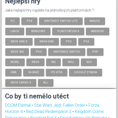
Nejlepší hry
Jaké nejlepší hry najdete na jednotlivých platformách ?
PC
PS4
NINTENDO SWITCH LITE
MACOS
LINUX
WINDOWS
PLAYSTATION 4
ANDROID
XBOX ONE X
XBOX-ONE
PS5
PS2
XBOX 360
PS3
NINTENDO SWITCH
PSP
MOBIL
XBOX
WII
WIIU
3DS
GBA
N-GAGE
PS VITA
GOOGLE STADIA
XBOX SERIES X
ALL
Co by ti nemělo utéct
DOOM Eternal
•
Star Wars Jedi: Fallen Order
•
Forza
Horizon 4
•
Red Dead Redemption 2
•
Kingdom Come:
Deliverance
•
Resident Evil 3
•
Final Fantasy VII Remake
•