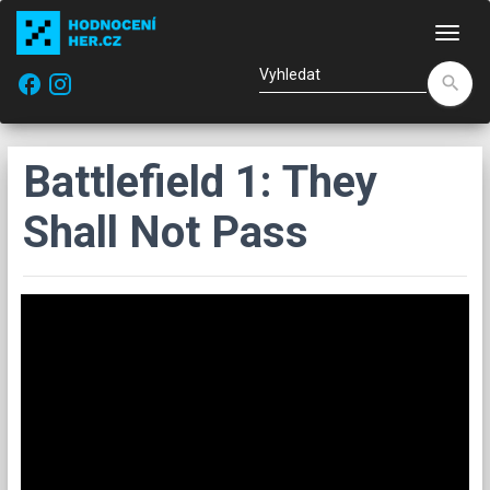
Nav
facebook
search
Battlefield 1: They
Shall Not Pass