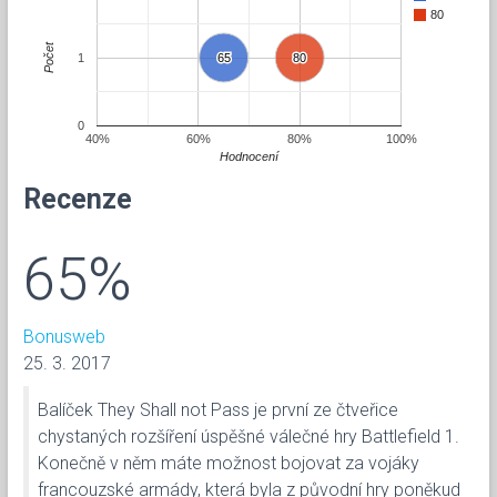
80
Počet
1
65
65
80
80
0
40%
60%
80%
100%
Hodnocení
Recenze
65%
Bonusweb
25. 3. 2017
Balíček They Shall not Pass je první ze čtveřice
chystaných rozšíření úspěšné válečné hry Battlefield 1.
Konečně v něm máte možnost bojovat za vojáky
francouzské armády, která byla z původní hry poněkud