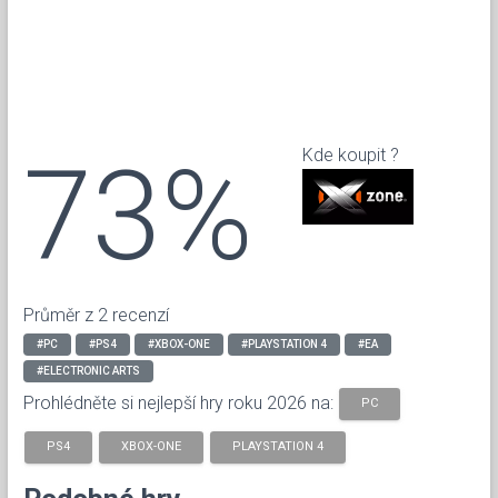
73%
Kde koupit ?
Průměr z 2 recenzí
#PC
#PS4
#XBOX-ONE
#PLAYSTATION 4
#EA
#ELECTRONIC ARTS
Prohlédněte si nejlepší hry roku 2026 na:
PC
PS4
XBOX-ONE
PLAYSTATION 4