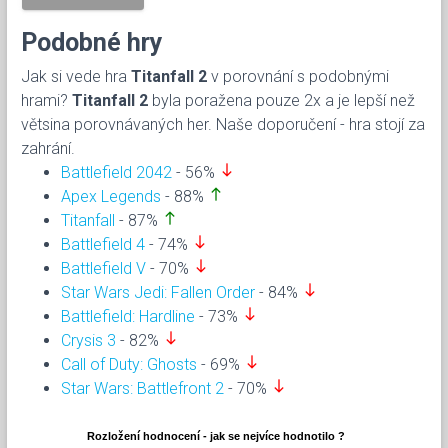
Podobné hry
Jak si vede hra
Titanfall 2
v porovnání s podobnými
hrami?
Titanfall 2
byla poražena pouze 2x a je lepší než
větsina porovnávaných her. Naše doporučení - hra stojí za
zahrání.
south
Battlefield 2042
- 56%
north
Apex Legends
- 88%
north
Titanfall
- 87%
south
Battlefield 4
- 74%
south
Battlefield V
- 70%
south
Star Wars Jedi: Fallen Order
- 84%
south
Battlefield: Hardline
- 73%
south
Crysis 3
- 82%
south
Call of Duty: Ghosts
- 69%
south
Star Wars: Battlefront 2
- 70%
Rozložení hodnocení - jak se nejvíce hodnotilo ?