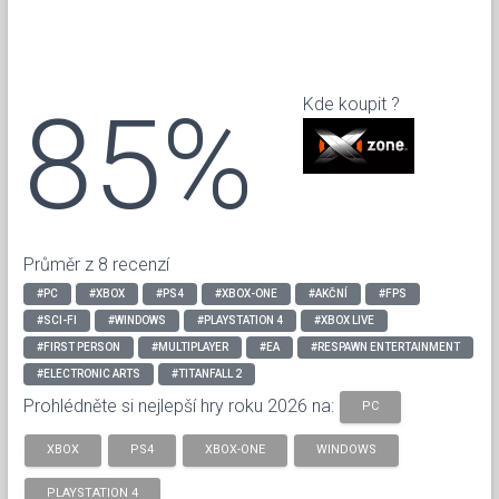
85%
Kde koupit ?
Průměr z 8 recenzí
#PC
#XBOX
#PS4
#XBOX-ONE
#AKČNÍ
#FPS
#SCI-FI
#WINDOWS
#PLAYSTATION 4
#XBOX LIVE
#FIRST PERSON
#MULTIPLAYER
#EA
#RESPAWN ENTERTAINMENT
#ELECTRONIC ARTS
#TITANFALL 2
Prohlédněte si nejlepší hry roku 2026 na:
PC
XBOX
PS4
XBOX-ONE
WINDOWS
PLAYSTATION 4