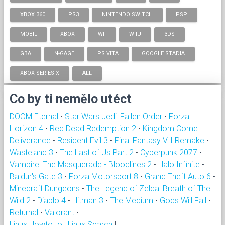
XBOX 360
PS3
NINTENDO SWITCH
PSP
MOBIL
XBOX
WII
WIIU
3DS
GBA
N-GAGE
PS VITA
GOOGLE STADIA
XBOX SERIES X
ALL
Co by ti nemělo utéct
DOOM Eternal
•
Star Wars Jedi: Fallen Order
•
Forza
Horizon 4
•
Red Dead Redemption 2
•
Kingdom Come:
Deliverance
•
Resident Evil 3
•
Final Fantasy VII Remake
•
Wasteland 3
•
The Last of Us Part 2
•
Cyberpunk 2077
•
Vampire: The Masquerade - Bloodlines 2
•
Halo Infinite
•
Baldur's Gate 3
•
Forza Motorsport 8
•
Grand Theft Auto 6
•
Minecraft Dungeons
•
The Legend of Zelda: Breath of The
Wild 2
•
Diablo 4
•
Hitman 3
•
The Medium
•
Gods Will Fall
•
Returnal
•
Valorant
•
Linux Howto to
|
Linux Search
|