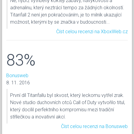
Ne, nýbrž vytříbený koktejl zábavy, návykovosti a
adrenalinu, který neztrácí tempo za žádných okolností.
Titanfall 2 není jen pokračováním, je to milník ukazující
možnost, kterými by se značka v budoucnosti...
Číst celou recenzi na XboxWeb.cz
83%
Bonusweb
8. 11. 2016
První díl Titanfallu byl skvost, který leckomu vytřel zrak.
Nové studio duchovních otců Call of Duty vytvořilo titul,
který docílil perfektního kompromisu mezi tradiční
střílečkou a inovativní akcí.
Číst celou recenzi na Bonusweb