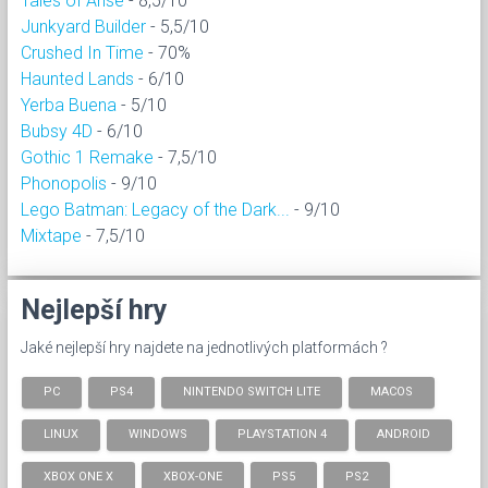
Tales of Arise
- 8,5/10
Junkyard Builder
- 5,5/10
Crushed In Time
- 70%
Haunted Lands
- 6/10
Yerba Buena
- 5/10
Bubsy 4D
- 6/10
Gothic 1 Remake
- 7,5/10
Phonopolis
- 9/10
Lego Batman: Legacy of the Dark...
- 9/10
Mixtape
- 7,5/10
Nejlepší hry
Jaké nejlepší hry najdete na jednotlivých platformách ?
PC
PS4
NINTENDO SWITCH LITE
MACOS
LINUX
WINDOWS
PLAYSTATION 4
ANDROID
XBOX ONE X
XBOX-ONE
PS5
PS2