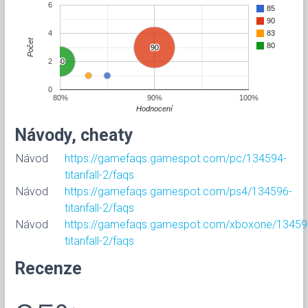
6
85
90
4
83
Počet
80
90
90
2
80
80
0
80%
90%
100%
Hodnocení
Návody, cheaty
Návod
https://gamefaqs.gamespot.com/pc/134594-
titanfall-2/faqs
Návod
https://gamefaqs.gamespot.com/ps4/134596-
titanfall-2/faqs
Návod
https://gamefaqs.gamespot.com/xboxone/13459
titanfall-2/faqs
Recenze