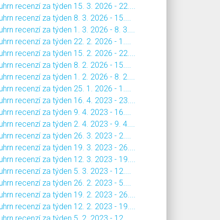
hrn recenzí za týden 15. 3. 2026 - 22....
hrn recenzí za týden 8. 3. 2026 - 15....
hrn recenzí za týden 1. 3. 2026 - 8. 3....
hrn recenzí za týden 22. 2. 2026 - 1....
hrn recenzí za týden 15. 2. 2026 - 22....
hrn recenzí za týden 8. 2. 2026 - 15....
hrn recenzí za týden 1. 2. 2026 - 8. 2....
hrn recenzí za týden 25. 1. 2026 - 1....
hrn recenzí za týden 16. 4. 2023 - 23....
hrn recenzí za týden 9. 4. 2023 - 16....
hrn recenzí za týden 2. 4. 2023 - 9. 4....
hrn recenzí za týden 26. 3. 2023 - 2....
hrn recenzí za týden 19. 3. 2023 - 26....
hrn recenzí za týden 12. 3. 2023 - 19....
hrn recenzí za týden 5. 3. 2023 - 12....
hrn recenzí za týden 26. 2. 2023 - 5....
hrn recenzí za týden 19. 2. 2023 - 26....
hrn recenzí za týden 12. 2. 2023 - 19....
hrn recenzí za týden 5. 2. 2023 - 12....