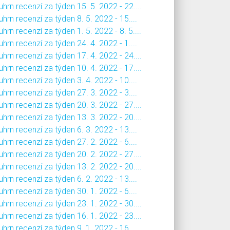
hrn recenzí za týden 15. 5. 2022 - 22....
hrn recenzí za týden 8. 5. 2022 - 15....
hrn recenzí za týden 1. 5. 2022 - 8. 5....
hrn recenzí za týden 24. 4. 2022 - 1....
hrn recenzí za týden 17. 4. 2022 - 24....
hrn recenzí za týden 10. 4. 2022 - 17....
hrn recenzí za týden 3. 4. 2022 - 10....
hrn recenzí za týden 27. 3. 2022 - 3....
hrn recenzí za týden 20. 3. 2022 - 27....
hrn recenzí za týden 13. 3. 2022 - 20....
hrn recenzí za týden 6. 3. 2022 - 13....
hrn recenzí za týden 27. 2. 2022 - 6....
hrn recenzí za týden 20. 2. 2022 - 27....
hrn recenzí za týden 13. 2. 2022 - 20....
hrn recenzí za týden 6. 2. 2022 - 13....
hrn recenzí za týden 30. 1. 2022 - 6....
hrn recenzí za týden 23. 1. 2022 - 30....
hrn recenzí za týden 16. 1. 2022 - 23....
hrn recenzí za týden 9. 1. 2022 - 16....