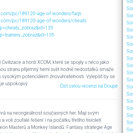
Sou
Sou
t.com/pc/189120-age-of-wonders/faqs
Sou
t.com/pc/189120-age-of-wonders/cheats
Sou
?p=cheaty_zobraz&id=135
Sou
p=trainery_zobraz&id=135
Sou
Sou
Sou
Sou
í Civilizace a horší XCOM, které se spojily v něco jako
Sou
hou stranu příjemný herní svět hodně nedostatků smaže.
Sou
 s vysokým potenciálem znovuhratelnosti. Vylepšit by se
Sou
 je uspokojivý.
Číst celou recenzi na Doupě
Sou
Sou
Sou
Sou
rá na neoriginálnost současných her. Mají svým
Sou
volí zoufalé řešení: i na počátku třetího tisíciletí
Sou
geon Masterů a Monkey Islandů. Fantasy strategie Age
Sou