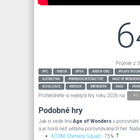
6
Průměr z 3
#PC
#XBOX
#PS4
#XBOX-ONE
#PLAYSTATION
#JEDNOTKA
#PARADOX INTERACTIVE
#AGE OF WONDERS
#CIVILIZACE
#BROUK
#WONDERS
#AGE
#SKI
Prohlédněte si nejlepší hry roku 2026 na:
PC
Podobné hry
Jak si vede hra
Age of Wonders
v porovnání
a je horší než větsina porovnávaných her. Naše 
north
XCOM: Chimera Squad
- 75%