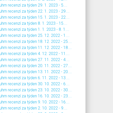
hrn recenzí za týden 29. 1. 2023 - 5....
hrn recenzí za týden 22. 1. 2023 - 29....
hrn recenzí za týden 15. 1. 2023 - 22....
hrn recenzí za týden 8. 1. 2023 - 15....
hrn recenzí za týden 1. 1. 2023 - 8. 1....
hrn recenzí za týden 25. 12. 2022 - 1....
hrn recenzí za týden 18. 12. 2022 - 25....
hrn recenzí za týden 11. 12. 2022 - 18....
hrn recenzí za týden 4. 12. 2022 - 11....
hrn recenzí za týden 27. 11. 2022 - 4....
hrn recenzí za týden 20. 11. 2022 - 27....
hrn recenzí za týden 13. 11. 2022 - 20....
hrn recenzí za týden 6. 11. 2022 - 13....
hrn recenzí za týden 30. 10. 2022 - 6....
hrn recenzí za týden 23. 10. 2022 - 30....
hrn recenzí za týden 16. 10. 2022 - 23....
hrn recenzí za týden 9. 10. 2022 - 16....
hrn recenzí za týden 2. 10. 2022 - 9....