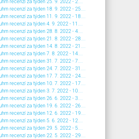
hrn recenzí za týden 25. 9. 2022 - 2....
hrn recenzí za týden 18. 9. 2022 - 25....
hrn recenzí za týden 11. 9. 2022 - 18....
hrn recenzí za týden 4. 9. 2022 - 11....
hrn recenzí za týden 28. 8. 2022 - 4....
hrn recenzí za týden 21. 8. 2022 - 28....
hrn recenzí za týden 14. 8. 2022 - 21....
hrn recenzí za týden 7. 8. 2022 - 14....
hrn recenzí za týden 31. 7. 2022 - 7....
hrn recenzí za týden 24. 7. 2022 - 31....
hrn recenzí za týden 17. 7. 2022 - 24....
hrn recenzí za týden 10. 7. 2022 - 17....
hrn recenzí za týden 3. 7. 2022 - 10....
hrn recenzí za týden 26. 6. 2022 - 3....
hrn recenzí za týden 19. 6. 2022 - 26....
hrn recenzí za týden 12. 6. 2022 - 19....
hrn recenzí za týden 5. 6. 2022 - 12....
hrn recenzí za týden 29. 5. 2022 - 5....
hrn recenzí za týden 22. 5. 2022 - 29....