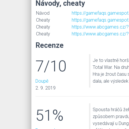
Návody, cheaty
Návod
https://gamefaqs.gamespo
Cheaty
https://gamefaqs.gamespo
Cheaty
https://www.abcgames.cz/
Cheaty
https://www.abcgames.cz/?
Recenze
7/10
Je to vlastně horš
Total War. Na dru
Hra je žrout času
Doupě
dala, ale výsledek
2. 9. 2019
51%
Spousta hráčů žeh
způsobem pravdu a 
vysedávají u Dun