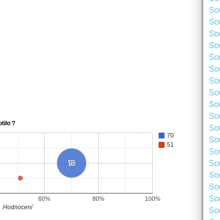
Sou
Sou
Sou
Sou
Sou
Sou
Sou
Sou
Sou
Sou
tilo ?
Sou
70
Sou
51
Sou
Sou
70
70
Sou
Sou
Sou
60%
80%
100%
Hodnocení
Sou