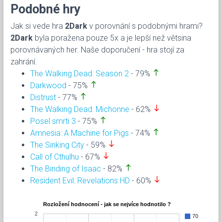
Podobné hry
Jak si vede hra
2Dark
v porovnání s podobnými hrami?
2Dark
byla poražena pouze 5x a je lepší než větsina
porovnávaných her. Naše doporučení - hra stojí za
zahrání.
north
The Walking Dead: Season 2
- 79%
north
Darkwood
- 75%
north
Distrust
- 77%
south
The Walking Dead: Michonne
- 62%
north
Posel smrti 3
- 75%
north
Amnesia: A Machine for Pigs
- 74%
south
The Sinking City
- 59%
south
Call of Cthulhu
- 67%
north
The Binding of Isaac
- 82%
south
Resident Evil: Revelations HD
- 60%
Rozložení hodnocení - jak se nejvíce hodnotilo ?
2
70