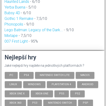
Haunted Lands
- 6/10
Yerba Buena
- 5/10
Bubsy 4D
- 6/10
Gothic 1 Remake
- 7,5/10
Phonopolis
- 9/10
Lego Batman: Legacy of the Dark...
- 9/10
Mixtape
- 7,5/10
007 First Light
- 95%
Nejlepší hry
Jaké nejlepší hry najdete na jednotlivých platformách ?
PC
PS4
NINTENDO SWITCH LITE
MACOS
LINUX
WINDOWS
PLAYSTATION 4
ANDROID
XBOX ONE X
XBOX-ONE
PS5
PS2
XBOX 360
PS3
NINTENDO SWITCH
PSP