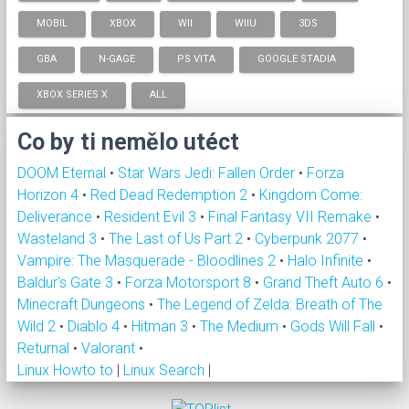
MOBIL
XBOX
WII
WIIU
3DS
GBA
N-GAGE
PS VITA
GOOGLE STADIA
XBOX SERIES X
ALL
Co by ti nemělo utéct
DOOM Eternal
•
Star Wars Jedi: Fallen Order
•
Forza
Horizon 4
•
Red Dead Redemption 2
•
Kingdom Come:
Deliverance
•
Resident Evil 3
•
Final Fantasy VII Remake
•
Wasteland 3
•
The Last of Us Part 2
•
Cyberpunk 2077
•
Vampire: The Masquerade - Bloodlines 2
•
Halo Infinite
•
Baldur's Gate 3
•
Forza Motorsport 8
•
Grand Theft Auto 6
•
Minecraft Dungeons
•
The Legend of Zelda: Breath of The
Wild 2
•
Diablo 4
•
Hitman 3
•
The Medium
•
Gods Will Fall
•
Returnal
•
Valorant
•
Linux Howto to
|
Linux Search
|