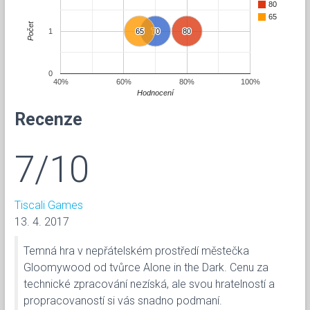
80
65
Počet
1
65
65
70
70
80
80
0
40%
60%
80%
100%
Hodnocení
Recenze
7/10
Tiscali Games
13. 4. 2017
Temná hra v nepřátelském prostředí městečka
Gloomywood od tvůrce Alone in the Dark. Cenu za
technické zpracování nezíská, ale svou hratelností a
propracovaností si vás snadno podmaní.