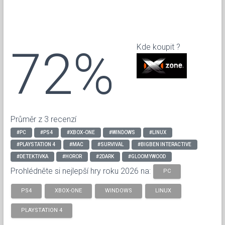
72%
Kde koupit ?
Průměr z 3 recenzí
#PC
#PS4
#XBOX-ONE
#WINDOWS
#LINUX
#PLAYSTATION 4
#MAC
#SURVIVAL
#BIGBEN INTERACTIVE‬
#DETEKTIVKA
#HOROR
#2DARK
#GLOOMYWOOD
Prohlédněte si nejlepší hry roku 2026 na:
PC
PS4
XBOX-ONE
WINDOWS
LINUX
PLAYSTATION 4