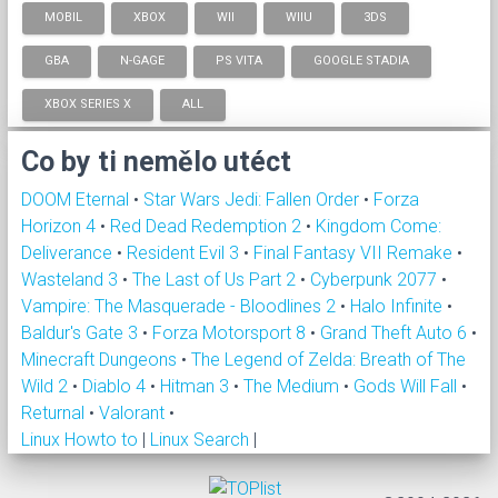
MOBIL
XBOX
WII
WIIU
3DS
GBA
N-GAGE
PS VITA
GOOGLE STADIA
XBOX SERIES X
ALL
Co by ti nemělo utéct
DOOM Eternal
•
Star Wars Jedi: Fallen Order
•
Forza
Horizon 4
•
Red Dead Redemption 2
•
Kingdom Come:
Deliverance
•
Resident Evil 3
•
Final Fantasy VII Remake
•
Wasteland 3
•
The Last of Us Part 2
•
Cyberpunk 2077
•
Vampire: The Masquerade - Bloodlines 2
•
Halo Infinite
•
Baldur's Gate 3
•
Forza Motorsport 8
•
Grand Theft Auto 6
•
Minecraft Dungeons
•
The Legend of Zelda: Breath of The
Wild 2
•
Diablo 4
•
Hitman 3
•
The Medium
•
Gods Will Fall
•
Returnal
•
Valorant
•
Linux Howto to
|
Linux Search
|