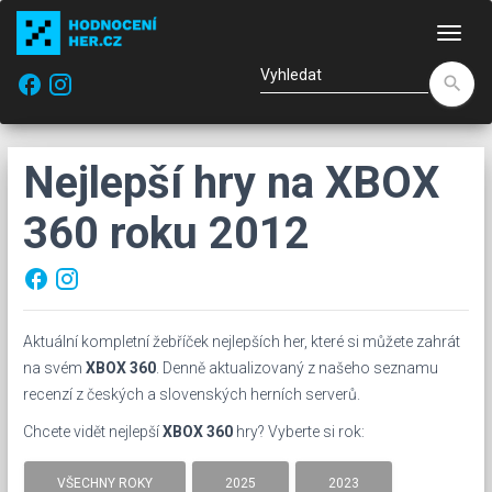
Nav
facebook
search
Nejlepší hry na XBOX
360 roku 2012
facebook
Aktuální kompletní žebříček nejlepších her, které si můžete zahrát
na svém
XBOX 360
. Denně aktualizovaný z našeho seznamu
recenzí z českých a slovenských herních serverů.
Chcete vidět nejlepší
XBOX 360
hry? Vyberte si rok:
VŠECHNY ROKY
2025
2023