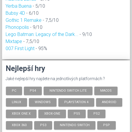
Yerba Buena
- 5/10
Bubsy 4D
- 6/10
Gothic 1 Remake
- 7,5/10
Phonopolis
- 9/10
Lego Batman: Legacy of the Dark...
- 9/10
Mixtape
- 7,5/10
007 First Light
- 95%
Nejlepší hry
Jaké nejlepší hry najdete na jednotlivých platformách ?
PC
PS4
NINTENDO SWITCH LITE
MACOS
LINUX
WINDOWS
PLAYSTATION 4
ANDROID
XBOX ONE X
XBOX-ONE
PS5
PS2
XBOX 360
PS3
NINTENDO SWITCH
PSP