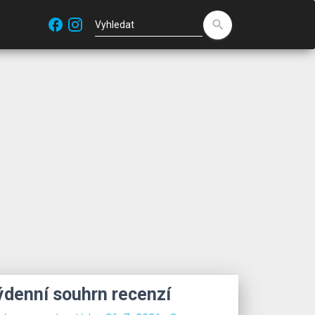
facebook
search
ýdenní souhrn recenzí