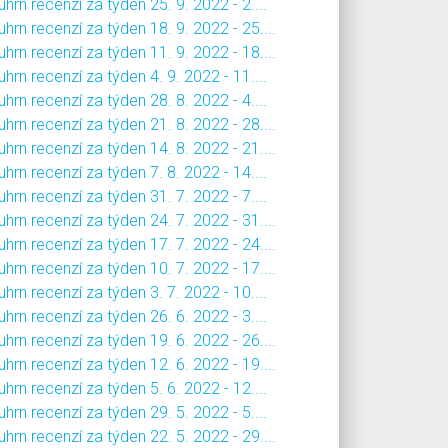
hrn recenzí za týden 25. 9. 2022 - 2....
hrn recenzí za týden 18. 9. 2022 - 25....
hrn recenzí za týden 11. 9. 2022 - 18....
hrn recenzí za týden 4. 9. 2022 - 11....
hrn recenzí za týden 28. 8. 2022 - 4....
hrn recenzí za týden 21. 8. 2022 - 28....
hrn recenzí za týden 14. 8. 2022 - 21....
hrn recenzí za týden 7. 8. 2022 - 14....
hrn recenzí za týden 31. 7. 2022 - 7....
hrn recenzí za týden 24. 7. 2022 - 31....
hrn recenzí za týden 17. 7. 2022 - 24....
hrn recenzí za týden 10. 7. 2022 - 17....
hrn recenzí za týden 3. 7. 2022 - 10....
hrn recenzí za týden 26. 6. 2022 - 3....
hrn recenzí za týden 19. 6. 2022 - 26....
hrn recenzí za týden 12. 6. 2022 - 19....
hrn recenzí za týden 5. 6. 2022 - 12....
hrn recenzí za týden 29. 5. 2022 - 5....
hrn recenzí za týden 22. 5. 2022 - 29....