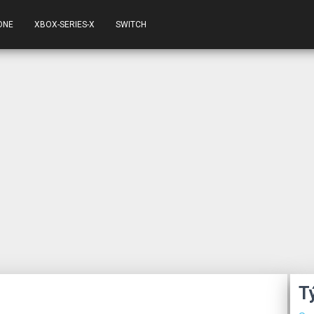
ONE
XBOX-SERIES-X
SWITCH
T