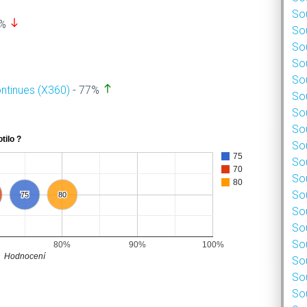
Sou
south
3%
Sou
Sou
Sou
Sou
north
ntinues (X360)
- 77%
Sou
Sou
Sou
tilo ?
Sou
75
Sou
70
Sou
80
Sou
75
75
80
80
Sou
Sou
Sou
80%
90%
100%
Hodnocení
Sou
Sou
Sou