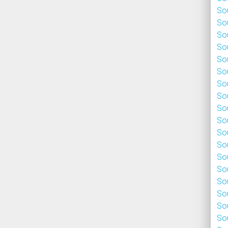
Sou
Sou
Sou
Sou
Sou
Sou
Sou
Sou
Sou
Sou
Sou
Sou
Sou
Sou
Sou
Sou
Sou
Sou