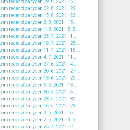
hrn recenzí za týden 29. 8. 2021 - 5....
hrn recenzí za týden 22. 8. 2021 - 29....
hrn recenzí za týden 15. 8. 2021 - 22....
hrn recenzí za týden 8. 8. 2021 - 15....
hrn recenzí za týden 1. 8. 2021 - 8. 8....
hrn recenzí za týden 25. 7. 2021 - 1....
hrn recenzí za týden 18. 7. 2021 - 25....
hrn recenzí za týden 11. 7. 2021 - 18....
hrn recenzí za týden 4. 7. 2021 - 11....
hrn recenzí za týden 27. 6. 2021 - 4....
hrn recenzí za týden 20. 6. 2021 - 27....
hrn recenzí za týden 13. 6. 2021 - 20....
hrn recenzí za týden 6. 6. 2021 - 13....
hrn recenzí za týden 30. 5. 2021 - 6....
hrn recenzí za týden 23. 5. 2021 - 30....
hrn recenzí za týden 16. 5. 2021 - 23....
hrn recenzí za týden 9. 5. 2021 - 16....
hrn recenzí za týden 2. 5. 2021 - 9. 5....
hrn recenzí za týden 25. 4. 2021 - 2....