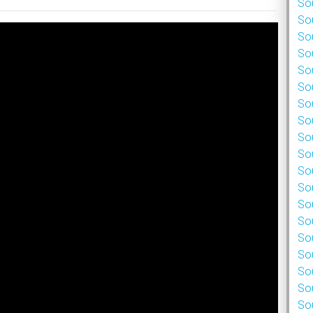
Sou
Sou
Sou
Sou
Sou
Sou
Sou
Sou
Sou
Sou
Sou
Sou
Sou
Sou
Sou
Sou
Sou
Sou
Sou