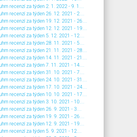
hrn recenzí za týden 2. 1. 2022 - 9. 1....
hrn recenzí za týden 26. 12. 2021 - 2....
hrn recenzí za týden 19. 12. 2021 - 26....
hrn recenzí za týden 12. 12. 2021 - 19....
hrn recenzí za týden 5. 12. 2021 - 12....
hrn recenzí za týden 28. 11. 2021 - 5....
hrn recenzí za týden 21. 11. 2021 - 28....
hrn recenzí za týden 14. 11. 2021 - 21....
hrn recenzí za týden 7. 11. 2021 - 14....
hrn recenzí za týden 31. 10. 2021 - 7....
hrn recenzí za týden 24. 10. 2021 - 31....
hrn recenzí za týden 17. 10. 2021 - 24....
hrn recenzí za týden 10. 10. 2021 - 17....
hrn recenzí za týden 3. 10. 2021 - 10....
hrn recenzí za týden 26. 9. 2021 - 3....
hrn recenzí za týden 19. 9. 2021 - 26....
hrn recenzí za týden 12. 9. 2021 - 19....
hrn recenzí za týden 5. 9. 2021 - 12....