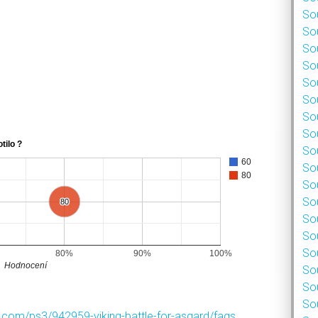
Sou
Sou
Sou
Sou
Sou
Sou
Sou
Sou
tilo ?
Sou
60
Sou
80
Sou
Sou
80
80
Sou
Sou
Sou
80%
90%
100%
Hodnocení
Sou
Sou
Sou
com/ps3/942959-viking-battle-for-asgard/faqs