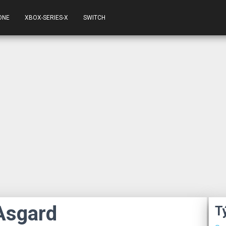
ONE
XBOX-SERIES-X
SWITCH
 Asgard
T