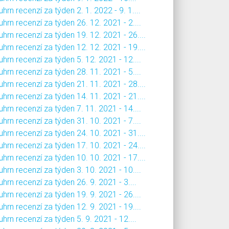
hrn recenzí za týden 2. 1. 2022 - 9. 1....
hrn recenzí za týden 26. 12. 2021 - 2....
hrn recenzí za týden 19. 12. 2021 - 26....
hrn recenzí za týden 12. 12. 2021 - 19....
hrn recenzí za týden 5. 12. 2021 - 12....
hrn recenzí za týden 28. 11. 2021 - 5....
hrn recenzí za týden 21. 11. 2021 - 28....
hrn recenzí za týden 14. 11. 2021 - 21....
hrn recenzí za týden 7. 11. 2021 - 14....
hrn recenzí za týden 31. 10. 2021 - 7....
hrn recenzí za týden 24. 10. 2021 - 31....
hrn recenzí za týden 17. 10. 2021 - 24....
hrn recenzí za týden 10. 10. 2021 - 17....
hrn recenzí za týden 3. 10. 2021 - 10....
hrn recenzí za týden 26. 9. 2021 - 3....
hrn recenzí za týden 19. 9. 2021 - 26....
hrn recenzí za týden 12. 9. 2021 - 19....
hrn recenzí za týden 5. 9. 2021 - 12....