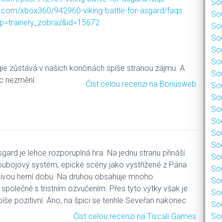
Sou
com/xbox360/942960-viking-battle-for-asgard/faqs
Sou
p=trainery_zobraz&id=15672
Sou
Sou
Sou
Sou
ie zůstává v našich končinách spíše stranou zájmu. A
Sou
ic nezmění.
Číst celou recenzi na Bonusweb
Sou
Sou
Sou
Sou
Sou
Sou
Asgard je lehce rozporuplná hra. Na jednu stranu přináší
Sou
oubojový systém, epické scény jako vystřižené z Pána
Sou
jivou herní dobu. Na druhou obsahuje mnoho
Sou
 společně s tristním ozvučením. Přes tyto výtky však je
Sou
íše pozitivní. Ano, na špici se tenhle Seveřan nakonec
Sou
Číst celou recenzi na Tiscali Games
Sou