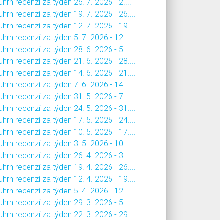
hrn recenzí za týden 26. 7. 2026 - 2....
hrn recenzí za týden 19. 7. 2026 - 26....
hrn recenzí za týden 12. 7. 2026 - 19....
hrn recenzí za týden 5. 7. 2026 - 12....
hrn recenzí za týden 28. 6. 2026 - 5....
hrn recenzí za týden 21. 6. 2026 - 28....
hrn recenzí za týden 14. 6. 2026 - 21....
hrn recenzí za týden 7. 6. 2026 - 14....
hrn recenzí za týden 31. 5. 2026 - 7....
hrn recenzí za týden 24. 5. 2026 - 31....
hrn recenzí za týden 17. 5. 2026 - 24....
hrn recenzí za týden 10. 5. 2026 - 17....
hrn recenzí za týden 3. 5. 2026 - 10....
hrn recenzí za týden 26. 4. 2026 - 3....
hrn recenzí za týden 19. 4. 2026 - 26....
hrn recenzí za týden 12. 4. 2026 - 19....
hrn recenzí za týden 5. 4. 2026 - 12....
hrn recenzí za týden 29. 3. 2026 - 5....
hrn recenzí za týden 22. 3. 2026 - 29....