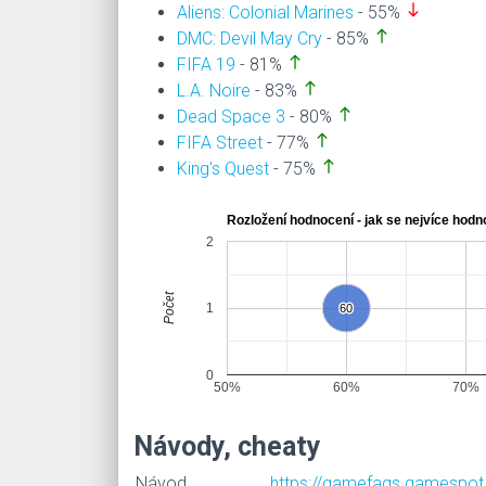
south
Aliens: Colonial Marines
- 55%
north
DMC: Devil May Cry
- 85%
north
FIFA 19
- 81%
north
L.A. Noire
- 83%
north
Dead Space 3
- 80%
north
FIFA Street
- 77%
north
King's Quest
- 75%
Rozložení hodnocení - jak se nejvíce hodno
2
Počet
1
60
60
0
50%
60%
70%
Návody, cheaty
Návod
https://gamefaqs.gamespot.