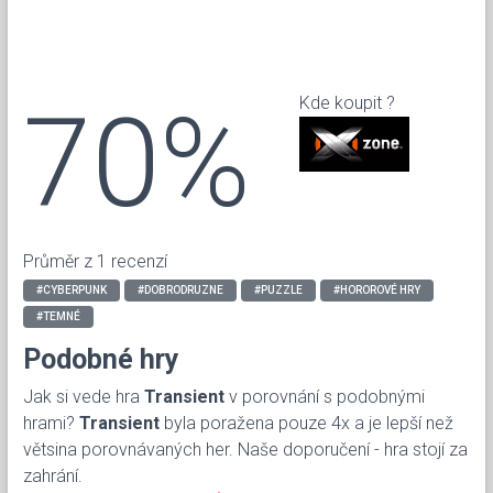
70%
Kde koupit ?
Průměr z 1 recenzí
#CYBERPUNK
#DOBRODRUZNE
#PUZZLE
#HOROROVÉ HRY
#TEMNÉ
Podobné hry
Jak si vede hra
Transient
v porovnání s podobnými
hrami?
Transient
byla poražena pouze 4x a je lepší než
větsina porovnávaných her. Naše doporučení - hra stojí za
zahrání.