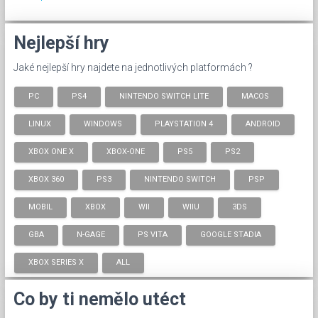
Nejlepší hry
Jaké nejlepší hry najdete na jednotlivých platformách ?
PC
PS4
NINTENDO SWITCH LITE
MACOS
LINUX
WINDOWS
PLAYSTATION 4
ANDROID
XBOX ONE X
XBOX-ONE
PS5
PS2
XBOX 360
PS3
NINTENDO SWITCH
PSP
MOBIL
XBOX
WII
WIIU
3DS
GBA
N-GAGE
PS VITA
GOOGLE STADIA
XBOX SERIES X
ALL
Co by ti nemělo utéct