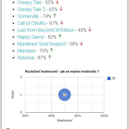
south
Creepy Tale
- 55%
south
Creepy Tale 2
- 65%
north
Somerville
- 74%
south
Call of Cthulhu
- 67%
south
Lust from Beyond: M Edition
- 45%
north
Happy Game
- 82%
south
Murdered: Soul Suspect
- 58%
north
Mundaun
- 79%
north
Returnal
- 87%
Rozložení hodnocení - jak se nejvíce hodnotilo ?
2
70
Počet
1
70
70
0
40%
60%
80%
100%
Hodnocení