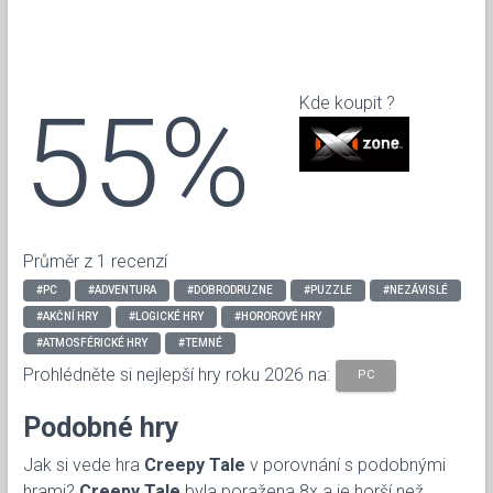
55%
Kde koupit ?
Průměr z 1 recenzí
#PC
#ADVENTURA
#DOBRODRUZNE
#PUZZLE
#NEZÁVISLÉ
#AKČNÍ HRY
#LOGICKÉ HRY
#HOROROVÉ HRY
#ATMOSFÉRICKÉ HRY
#TEMNÉ
Prohlédněte si nejlepší hry roku 2026 na:
PC
Podobné hry
Jak si vede hra
Creepy Tale
v porovnání s podobnými
hrami?
Creepy Tale
byla poražena 8x a je horší než