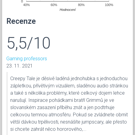
0
40%
60%
80%
100%
Hodnocení
Recenze
5,5/10
Gaming professors
23. 11. 2021
Creepy Tale je děsivě laděná jednohubka s jednoduchou
zápletkou, přívětivým vizuálem, sladěnou audio stránkou
a také s několika problémy, které celkový dojem lehce
narušují. Inspirace pohádkami bratří Grimmů je ve
slovanském zasazení příběhu znát a jen podtrhuje
celkovou temnou atmosféru. Pokud se zvládnete obrnit
větší dávkou trpělivosti, nesnášíte jumpscary, ale přesto
si chcete zahrát něco hororového,...