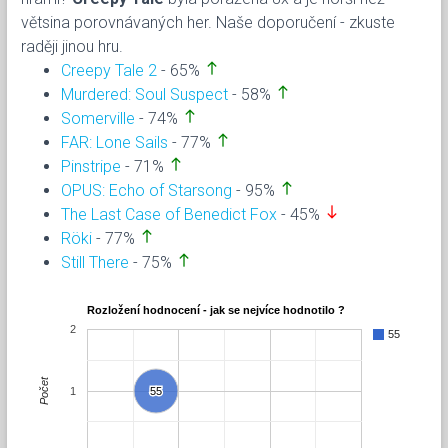
větsina porovnávaných her. Naše doporučení - zkuste
raději jinou hru.
north
Creepy Tale 2
- 65%
north
Murdered: Soul Suspect
- 58%
north
Somerville
- 74%
north
FAR: Lone Sails
- 77%
north
Pinstripe
- 71%
north
OPUS: Echo of Starsong
- 95%
south
The Last Case of Benedict Fox
- 45%
north
Röki
- 77%
north
Still There
- 75%
Rozložení hodnocení - jak se nejvíce hodnotilo ?
2
55
Počet
1
55
55