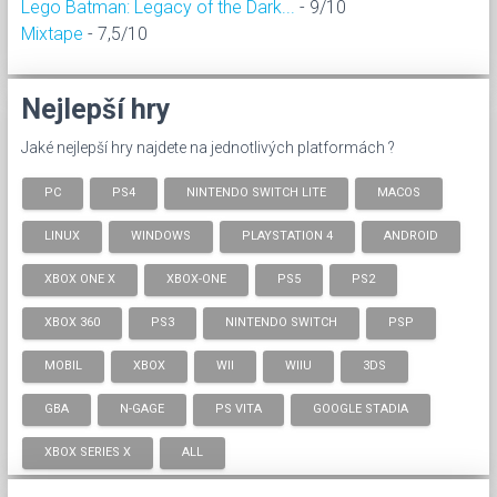
Lego Batman: Legacy of the Dark...
- 9/10
Mixtape
- 7,5/10
Nejlepší hry
Jaké nejlepší hry najdete na jednotlivých platformách ?
PC
PS4
NINTENDO SWITCH LITE
MACOS
LINUX
WINDOWS
PLAYSTATION 4
ANDROID
XBOX ONE X
XBOX-ONE
PS5
PS2
XBOX 360
PS3
NINTENDO SWITCH
PSP
MOBIL
XBOX
WII
WIIU
3DS
GBA
N-GAGE
PS VITA
GOOGLE STADIA
XBOX SERIES X
ALL