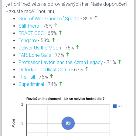
je horší než větsina porovnávaných her. Naše doporučení
- zkuste raději jinou hru.
north
God of War: Ghost of Sparta
- 89%
north
Still There
- 75%
north
FRACT OSC
- 65%
north
Tengami
- 58%
north
Deliver Us the Moon
- 76%
north
FAR: Lone Sails
- 77%
north
Professor Layton and the Azran Legacy
- 71%
north
Octodad: Dadliest Catch
- 67%
north
The Fall
- 76%
north
Superliminal
- 74%
Rozložení hodnocení - jak se nejvíce hodnotilo ?
2
50
Počet
1
50
50