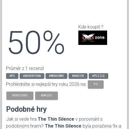
50%
Kde koupit ?
Průměr z 1 recenzí
#PC
#ADVENTURA
#WINDOWS
#MACOS
#PUZZLE
Prohlédněte si nejlepší hry roku 2026 na:
PC
WINDOWS
MACOS
Podobné hry
Jak si vede hra
The Thin Silence
v porovnání s
podobnými hrami?
The Thin Silence
byla poražena 9x a