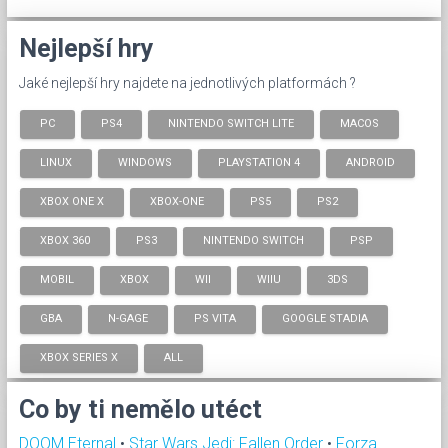
Nejlepší hry
Jaké nejlepší hry najdete na jednotlivých platformách ?
PC
PS4
NINTENDO SWITCH LITE
MACOS
LINUX
WINDOWS
PLAYSTATION 4
ANDROID
XBOX ONE X
XBOX-ONE
PS5
PS2
XBOX 360
PS3
NINTENDO SWITCH
PSP
MOBIL
XBOX
WII
WIIU
3DS
GBA
N-GAGE
PS VITA
GOOGLE STADIA
XBOX SERIES X
ALL
Co by ti nemělo utéct
DOOM Eternal
•
Star Wars Jedi: Fallen Order
•
Forza