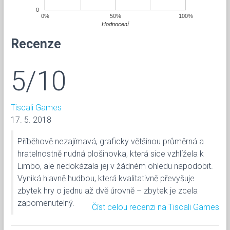
0
0%
50%
100%
Hodnocení
Recenze
5/10
Tiscali Games
17. 5. 2018
Příběhově nezajímavá, graficky většinou průměrná a
hratelnostně nudná plošinovka, která sice vzhlížela k
Limbo, ale nedokázala jej v žádném ohledu napodobit.
Vyniká hlavně hudbou, která kvalitativně převyšuje
zbytek hry o jednu až dvě úrovně – zbytek je zcela
zapomenutelný.
Číst celou recenzi na Tiscali Games