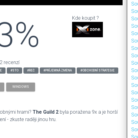
Sou
Sou
3%
Kde koupit ?
Sou
Sou
Sou
Sou
Sou
Sou
2 recenzí
Sou
Sou
IE
#STO
#ŘEČ
#PŘÍJEMNÁ ZMĚNA
#OBCHODNÍ STRATEGIE
Sou
Sou
WINDOWS
Sou
Sou
Sou
dobnými hrami?
The Guild 2
byla poražena 9x a je horší
Sou
 - zkuste raději jinou hru.
Sou
Sou
Sou