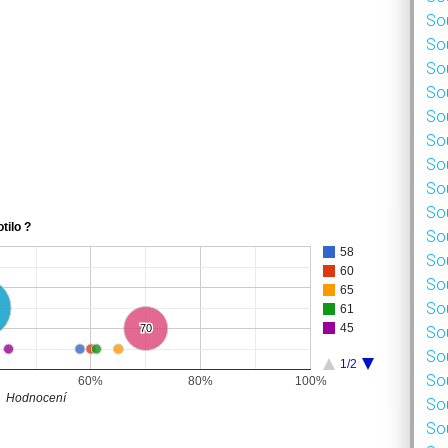
h
Sou
Sou
Sou
Sou
Sou
Sou
Sou
Sou
Sou
tilo ?
Sou
58
Sou
60
Sou
65
Sou
61
45
70
70
Sou
Sou
1/2
Sou
60%
80%
100%
Hodnocení
Sou
Sou