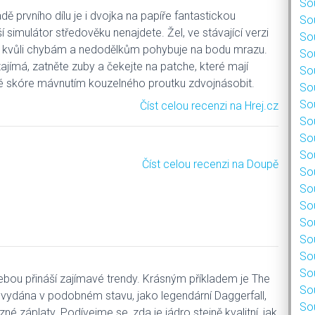
Sou
adě prvního dílu je i dvojka na papíře fantastickou
Sou
ší simulátor středověku nenajdete. Žel, ve stávající verzi
Sou
st kvůli chybám a nedodělkům pohybuje na bodu mrazu.
Sou
jímá, zatněte zuby a čekejte na patche, které mají
Sou
né skóre mávnutím kouzelného proutku zdvojnásobit.
Sou
Sou
Číst celou recenzi na Hrej.cz
Sou
Sou
Sou
Číst celou recenzi na Doupě
Sou
Sou
Sou
Sou
Sou
Sou
Sou
bou přináší zajímavé trendy. Krásným příkladem je The
Sou
la vydána v podobném stavu, jako legendární Daggerfall,
Sou
né záplaty. Podívejme se, zda je jádro stejně kvalitní, jak