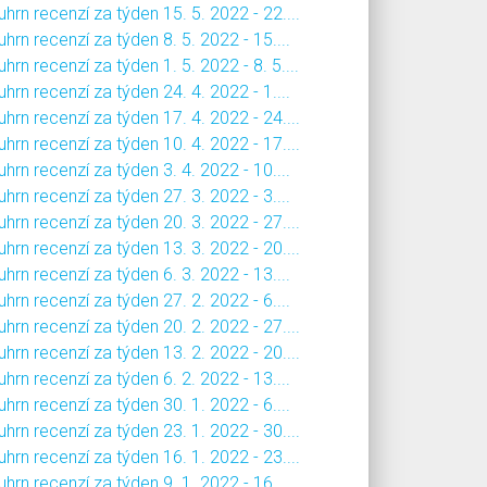
hrn recenzí za týden 15. 5. 2022 - 22....
hrn recenzí za týden 8. 5. 2022 - 15....
hrn recenzí za týden 1. 5. 2022 - 8. 5....
hrn recenzí za týden 24. 4. 2022 - 1....
hrn recenzí za týden 17. 4. 2022 - 24....
hrn recenzí za týden 10. 4. 2022 - 17....
hrn recenzí za týden 3. 4. 2022 - 10....
hrn recenzí za týden 27. 3. 2022 - 3....
hrn recenzí za týden 20. 3. 2022 - 27....
hrn recenzí za týden 13. 3. 2022 - 20....
hrn recenzí za týden 6. 3. 2022 - 13....
hrn recenzí za týden 27. 2. 2022 - 6....
hrn recenzí za týden 20. 2. 2022 - 27....
hrn recenzí za týden 13. 2. 2022 - 20....
hrn recenzí za týden 6. 2. 2022 - 13....
hrn recenzí za týden 30. 1. 2022 - 6....
hrn recenzí za týden 23. 1. 2022 - 30....
hrn recenzí za týden 16. 1. 2022 - 23....
hrn recenzí za týden 9. 1. 2022 - 16....