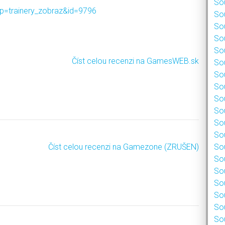
Sou
p=trainery_zobraz&id=9796
Sou
Sou
Sou
Sou
Číst celou recenzi na GamesWEB.sk
Sou
Sou
Sou
Sou
Sou
Sou
Sou
Číst celou recenzi na Gamezone (ZRUŠEN)
Sou
Sou
Sou
Sou
Sou
Sou
Sou