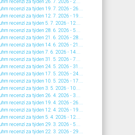
hrn recenzí za týden 26. 7. 2026 - 2....
hrn recenzí za týden 19. 7. 2026 - 26....
hrn recenzí za týden 12. 7. 2026 - 19....
hrn recenzí za týden 5. 7. 2026 - 12....
hrn recenzí za týden 28. 6. 2026 - 5....
hrn recenzí za týden 21. 6. 2026 - 28....
hrn recenzí za týden 14. 6. 2026 - 21....
hrn recenzí za týden 7. 6. 2026 - 14....
hrn recenzí za týden 31. 5. 2026 - 7....
hrn recenzí za týden 24. 5. 2026 - 31....
hrn recenzí za týden 17. 5. 2026 - 24....
hrn recenzí za týden 10. 5. 2026 - 17....
hrn recenzí za týden 3. 5. 2026 - 10....
hrn recenzí za týden 26. 4. 2026 - 3....
hrn recenzí za týden 19. 4. 2026 - 26....
hrn recenzí za týden 12. 4. 2026 - 19....
hrn recenzí za týden 5. 4. 2026 - 12....
hrn recenzí za týden 29. 3. 2026 - 5....
hrn recenzí za týden 22. 3. 2026 - 29....