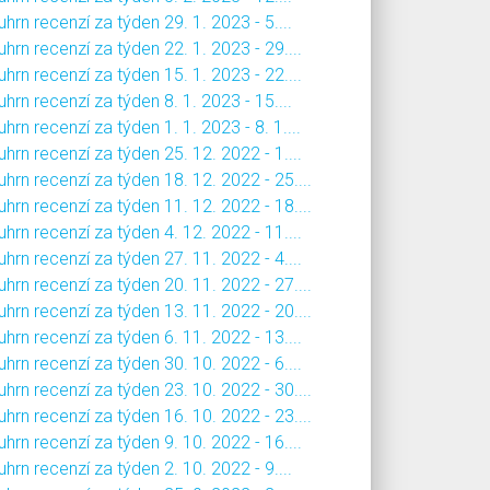
hrn recenzí za týden 29. 1. 2023 - 5....
hrn recenzí za týden 22. 1. 2023 - 29....
hrn recenzí za týden 15. 1. 2023 - 22....
hrn recenzí za týden 8. 1. 2023 - 15....
hrn recenzí za týden 1. 1. 2023 - 8. 1....
hrn recenzí za týden 25. 12. 2022 - 1....
hrn recenzí za týden 18. 12. 2022 - 25....
hrn recenzí za týden 11. 12. 2022 - 18....
hrn recenzí za týden 4. 12. 2022 - 11....
hrn recenzí za týden 27. 11. 2022 - 4....
hrn recenzí za týden 20. 11. 2022 - 27....
hrn recenzí za týden 13. 11. 2022 - 20....
hrn recenzí za týden 6. 11. 2022 - 13....
hrn recenzí za týden 30. 10. 2022 - 6....
hrn recenzí za týden 23. 10. 2022 - 30....
hrn recenzí za týden 16. 10. 2022 - 23....
hrn recenzí za týden 9. 10. 2022 - 16....
hrn recenzí za týden 2. 10. 2022 - 9....