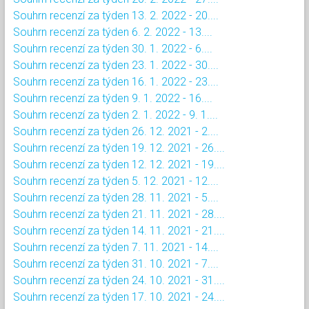
Souhrn recenzí za týden 13. 2. 2022 - 20....
Souhrn recenzí za týden 6. 2. 2022 - 13....
Souhrn recenzí za týden 30. 1. 2022 - 6....
Souhrn recenzí za týden 23. 1. 2022 - 30....
Souhrn recenzí za týden 16. 1. 2022 - 23....
Souhrn recenzí za týden 9. 1. 2022 - 16....
Souhrn recenzí za týden 2. 1. 2022 - 9. 1....
Souhrn recenzí za týden 26. 12. 2021 - 2....
Souhrn recenzí za týden 19. 12. 2021 - 26....
Souhrn recenzí za týden 12. 12. 2021 - 19....
Souhrn recenzí za týden 5. 12. 2021 - 12....
Souhrn recenzí za týden 28. 11. 2021 - 5....
Souhrn recenzí za týden 21. 11. 2021 - 28....
Souhrn recenzí za týden 14. 11. 2021 - 21....
Souhrn recenzí za týden 7. 11. 2021 - 14....
Souhrn recenzí za týden 31. 10. 2021 - 7....
Souhrn recenzí za týden 24. 10. 2021 - 31....
Souhrn recenzí za týden 17. 10. 2021 - 24....