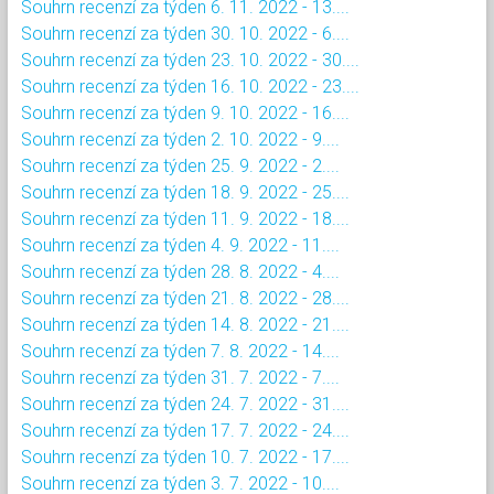
Souhrn recenzí za týden 6. 11. 2022 - 13....
Souhrn recenzí za týden 30. 10. 2022 - 6....
Souhrn recenzí za týden 23. 10. 2022 - 30....
Souhrn recenzí za týden 16. 10. 2022 - 23....
Souhrn recenzí za týden 9. 10. 2022 - 16....
Souhrn recenzí za týden 2. 10. 2022 - 9....
Souhrn recenzí za týden 25. 9. 2022 - 2....
Souhrn recenzí za týden 18. 9. 2022 - 25....
Souhrn recenzí za týden 11. 9. 2022 - 18....
Souhrn recenzí za týden 4. 9. 2022 - 11....
Souhrn recenzí za týden 28. 8. 2022 - 4....
Souhrn recenzí za týden 21. 8. 2022 - 28....
Souhrn recenzí za týden 14. 8. 2022 - 21....
Souhrn recenzí za týden 7. 8. 2022 - 14....
Souhrn recenzí za týden 31. 7. 2022 - 7....
Souhrn recenzí za týden 24. 7. 2022 - 31....
Souhrn recenzí za týden 17. 7. 2022 - 24....
Souhrn recenzí za týden 10. 7. 2022 - 17....
Souhrn recenzí za týden 3. 7. 2022 - 10....