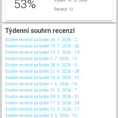
53%
Vydání: 16. 10. 2006
Recenzí: 12
Týdenní souhrn recenzí
Souhrn recenzí za týden 26. 7. 2026 - 2....
Souhrn recenzí za týden 19. 7. 2026 - 26....
Souhrn recenzí za týden 12. 7. 2026 - 19....
Souhrn recenzí za týden 5. 7. 2026 - 12....
Souhrn recenzí za týden 28. 6. 2026 - 5....
Souhrn recenzí za týden 21. 6. 2026 - 28....
Souhrn recenzí za týden 14. 6. 2026 - 21....
Souhrn recenzí za týden 7. 6. 2026 - 14....
Souhrn recenzí za týden 31. 5. 2026 - 7....
Souhrn recenzí za týden 24. 5. 2026 - 31....
Souhrn recenzí za týden 17. 5. 2026 - 24....
Souhrn recenzí za týden 10. 5. 2026 - 17....
Souhrn recenzí za týden 3. 5. 2026 - 10....