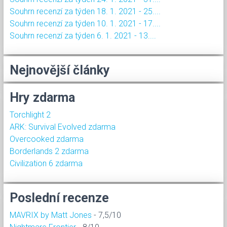
Souhrn recenzí za týden 18. 1. 2021 - 25....
Souhrn recenzí za týden 10. 1. 2021 - 17....
Souhrn recenzí za týden 6. 1. 2021 - 13....
Nejnovější články
Hry zdarma
Torchlight 2
ARK: Survival Evolved zdarma
Overcooked zdarma
Borderlands 2 zdarma
Civilization 6 zdarma
Poslední recenze
MAVRIX by Matt Jones
- 7,5/10