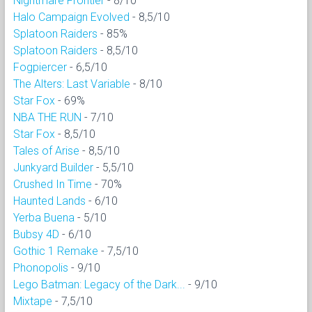
Nightmare Frontier
- 8/10
Halo Campaign Evolved
- 8,5/10
Splatoon Raiders
- 85%
Splatoon Raiders
- 8,5/10
Fogpiercer
- 6,5/10
The Alters: Last Variable
- 8/10
Star Fox
- 69%
NBA THE RUN
- 7/10
Star Fox
- 8,5/10
Tales of Arise
- 8,5/10
Junkyard Builder
- 5,5/10
Crushed In Time
- 70%
Haunted Lands
- 6/10
Yerba Buena
- 5/10
Bubsy 4D
- 6/10
Gothic 1 Remake
- 7,5/10
Phonopolis
- 9/10
Lego Batman: Legacy of the Dark...
- 9/10
Mixtape
- 7,5/10