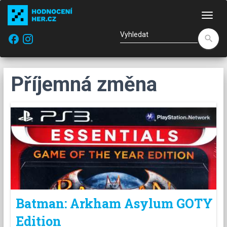
Nav
facebook
search
Příjemná změna
Batman: Arkham Asylum GOTY
Edition