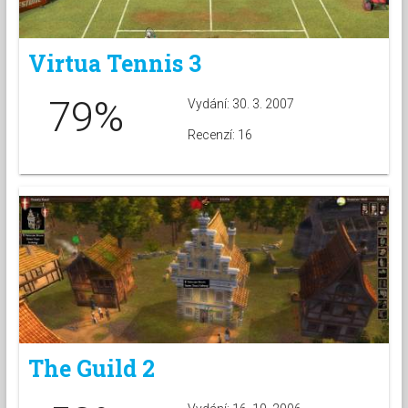
Virtua Tennis 3
79%
Vydání: 30. 3. 2007
Recenzí: 16
The Guild 2