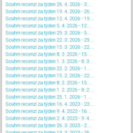
Souhrn recenzí za týden 26. 4. 2026 - 3....
Souhrn recenzí za týden 19. 4. 2026 - 26....
Souhrn recenzí za týden 12. 4. 2026 - 19....
Souhrn recenzí za týden 5. 4. 2026 - 12....
Souhrn recenzí za týden 29. 3. 2026 - 5....
Souhrn recenzí za týden 22. 3. 2026 - 29....
Souhrn recenzí za týden 15. 3. 2026 - 22....
Souhrn recenzí za týden 8. 3. 2026 - 15....
Souhrn recenzí za týden 1. 3. 2026 - 8. 3....
Souhrn recenzí za týden 22. 2. 2026 - 1....
Souhrn recenzí za týden 15. 2. 2026 - 22....
Souhrn recenzí za týden 8. 2. 2026 - 15....
Souhrn recenzí za týden 1. 2. 2026 - 8. 2....
Souhrn recenzí za týden 25. 1. 2026 - 1....
Souhrn recenzí za týden 16. 4. 2023 - 23....
Souhrn recenzí za týden 9. 4. 2023 - 16....
Souhrn recenzí za týden 2. 4. 2023 - 9. 4....
Souhrn recenzí za týden 26. 3. 2023 - 2....
Souhrn recenzí za týden 19. 3. 2023 - 26....