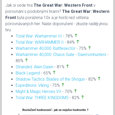
Jak si vede hra
The Great War: Western Front
v
porovnání s podobnými hrami?
The Great War: Western
Front
byla poražena 10x a je horší než větsina
porovnávaných her. Naše doporučení - zkuste raději jinou
hru.
north
Total War: Warhammer III
- 78%
north
Total War: WARHAMMER II
- 84%
north
Warhammer 40,000: Battlesector
- 75%
Warhammer 40,000: Chaos Gate - Daemonhunters
-
north
80%
north
Stranded: Alien Dawn
- 81%
north
Black Legend
- 65%
north
Shadow Tactics: Blades of the Shogun
- 82%
north
Expeditions: Viking
- 75%
north
Might & Magic Heroes VII
- 70%
north
Total War: THREE KINGDOMS
- 82%
Rozložení hodnocení - jak se nejvíce hodnotilo ?
4