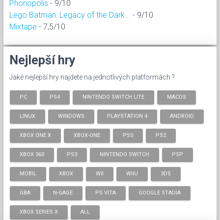
Phonopolis
- 9/10
Lego Batman: Legacy of the Dark...
- 9/10
Mixtape
- 7,5/10
Nejlepší hry
Jaké nejlepší hry najdete na jednotlivých platformách ?
PC
PS4
NINTENDO SWITCH LITE
MACOS
LINUX
WINDOWS
PLAYSTATION 4
ANDROID
XBOX ONE X
XBOX-ONE
PS5
PS2
XBOX 360
PS3
NINTENDO SWITCH
PSP
MOBIL
XBOX
WII
WIIU
3DS
GBA
N-GAGE
PS VITA
GOOGLE STADIA
XBOX SERIES X
ALL