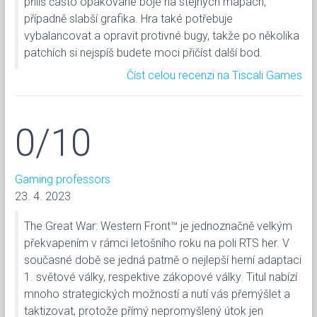
příliš často opakované boje na stejných mapách,
případně slabší grafika. Hra také potřebuje
vybalancovat a opravit protivné bugy, takže po několika
patchích si nejspíš budete moci přičíst další bod.
Číst celou recenzi na Tiscali Games
0/10
Gaming professors
23. 4. 2023
The Great War: Western Front™ je jednoznačně velkým
překvapením v rámci letošního roku na poli RTS her. V
současné době se jedná patrně o nejlepší herní adaptaci
1. světové války, respektive zákopové války. Titul nabízí
mnoho strategických možností a nutí vás přemýšlet a
taktizovat, protože přímý nepromyšlený útok jen