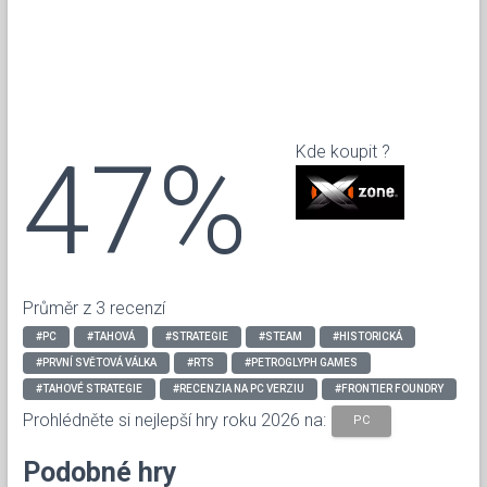
47%
Kde koupit ?
Průměr z 3 recenzí
#PC
#TAHOVÁ
#STRATEGIE
#STEAM
#HISTORICKÁ
#PRVNÍ SVĚTOVÁ VÁLKA
#RTS
#PETROGLYPH GAMES
#TAHOVÉ STRATEGIE
#RECENZIA NA PC VERZIU
#FRONTIER FOUNDRY
Prohlédněte si nejlepší hry roku 2026 na:
PC
Podobné hry