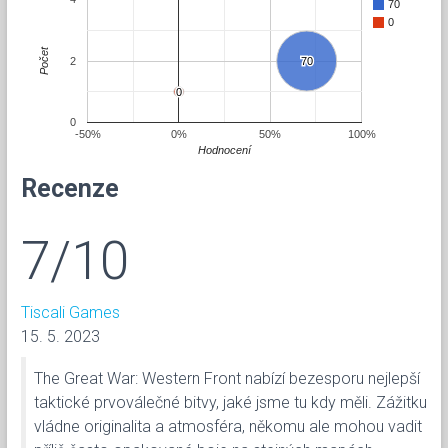
70
0
Počet
2
70
70
0
0
0
-50%
0%
50%
100%
Hodnocení
Recenze
7/10
Tiscali Games
15. 5. 2023
The Great War: Western Front nabízí bezesporu nejlepší
taktické prvoválečné bitvy, jaké jsme tu kdy měli. Zážitku
vládne originalita a atmosféra, někomu ale mohou vadit