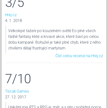
3/5
Hrej.cz
4. 1. 2018
Velkolepé tažení po kouzelném světě Eo plné všech
řádně fantasy klišé a krvavé akce, které baví po celou
dobu kampaně. Bohužel je také plné chyb, které z něho
chvílemi dělají frustrující martyrium.
Číst celou recenzi na Hrej.cz
7/10
Tiscali Games
27. 12. 2017
Unikátní mix RTS a RPG je zpět, a s ním i pořádná porce