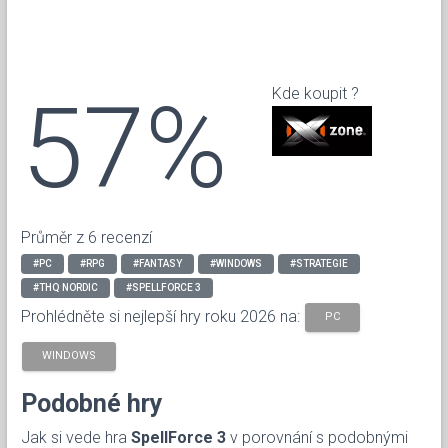
57%
Kde koupit ?
Průměr z 6 recenzí
#PC
#RPG
#FANTASY
#WINDOWS
#STRATEGIE
#THQ NORDIC
#SPELLFORCE 3
Prohlédněte si nejlepší hry roku 2026 na:
PC
WINDOWS
Podobné hry
Jak si vede hra
SpellForce 3
v porovnání s podobnými