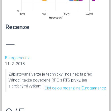
0
-50%
0%
50%
100%
Hodnocení
Recenze
—
Eurogamer.cz
11. 2. 2018
Záplatovaná verze je technicky jinde než ta před
Vánoci, takže povedené RPG s RTS prvky, jen
s drobnými výtkami.
Číst celou recenzi na Eurogamer.cz