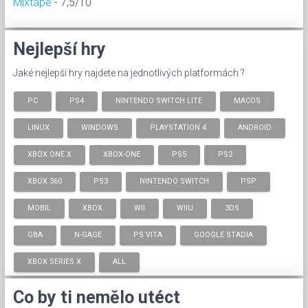
Mixtape
- 7,5/10
Nejlepší hry
Jaké nejlepší hry najdete na jednotlivých platformách ?
PC
PS4
NINTENDO SWITCH LITE
MACOS
LINUX
WINDOWS
PLAYSTATION 4
ANDROID
XBOX ONE X
XBOX-ONE
PS5
PS2
XBOX 360
PS3
NINTENDO SWITCH
PSP
MOBIL
XBOX
WII
WIIU
3DS
GBA
N-GAGE
PS VITA
GOOGLE STADIA
XBOX SERIES X
ALL
Co by ti nemělo utéct