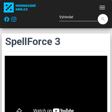
Nav
facebook
search
SpellForce 3