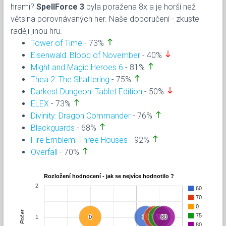
hrami?
SpellForce 3
byla poražena 8x a je horší než
větsina porovnávaných her. Naše doporučení - zkuste
raději jinou hru.
north
Tower of Time
- 73%
south
Eisenwald: Blood of November
- 40%
north
Might and Magic Heroes 6
- 81%
north
Thea 2: The Shattering
- 75%
south
Darkest Dungeon: Tablet Edition
- 50%
north
ELEX
- 73%
north
Divinity: Dragon Commander
- 76%
north
Blackguards
- 68%
north
Fire Emblem: Three Houses
- 92%
north
Overfall
- 70%
Rozložení hodnocení - jak se nejvíce hodnotilo ?
2
60
70
0
Počet
75
1
0
0
60
60
70
70
75
75
80
80
80