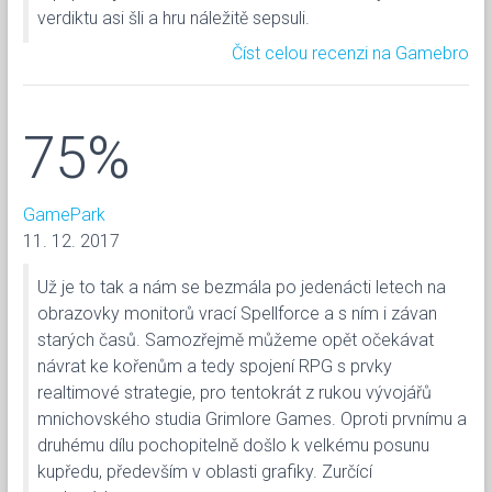
verdiktu asi šli a hru náležitě sepsuli.
Číst celou recenzi na Gamebro
75%
GamePark
11. 12. 2017
Už je to tak a nám se bezmála po jedenácti letech na
obrazovky monitorů vrací Spellforce a s ním i závan
starých časů. Samozřejmě můžeme opět očekávat
návrat ke kořenům a tedy spojení RPG s prvky
realtimové strategie, pro tentokrát z rukou vývojářů
mnichovského studia Grimlore Games. Oproti prvnímu a
druhému dílu pochopitelně došlo k velkému posunu
kupředu, především v oblasti grafiky. Zurčící