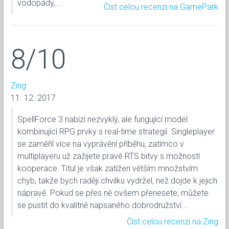
vodopády,...
Číst celou recenzi na GamePark
8/10
Zing
11. 12. 2017
SpellForce 3 nabízí nezvyklý, ale fungující model
kombinující RPG prvky s real-time strategií. Singleplayer
se zaměřil více na vyprávění příběhu, zatímco v
multiplayeru už zažijete pravé RTS bitvy s možností
kooperace. Titul je však zatížen větším množstvím
chyb, takže bych raději chvilku vydržel, než dojde k jejich
nápravě. Pokud se přes ně ovšem přenesete, můžete
se pustit do kvalitně napsaného dobrodružství...
Číst celou recenzi na Zing