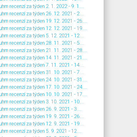
hrn recenzí za týden 2. 1. 2022 - 9. 1....
hrn recenzí za týden 26. 12. 2021 - 2....
hrn recenzí za týden 19. 12. 2021 - 26....
hrn recenzí za týden 12. 12. 2021 - 19....
hrn recenzí za týden 5. 12. 2021 - 12....
hrn recenzí za týden 28. 11. 2021 - 5....
hrn recenzí za týden 21. 11. 2021 - 28....
hrn recenzí za týden 14. 11. 2021 - 21....
hrn recenzí za týden 7. 11. 2021 - 14....
hrn recenzí za týden 31. 10. 2021 - 7....
hrn recenzí za týden 24. 10. 2021 - 31....
hrn recenzí za týden 17. 10. 2021 - 24....
hrn recenzí za týden 10. 10. 2021 - 17....
hrn recenzí za týden 3. 10. 2021 - 10....
hrn recenzí za týden 26. 9. 2021 - 3....
hrn recenzí za týden 19. 9. 2021 - 26....
hrn recenzí za týden 12. 9. 2021 - 19....
hrn recenzí za týden 5. 9. 2021 - 12....