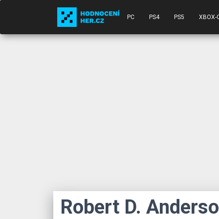
PC
PS4
PS5
XBOX-
Robert D. Anderso