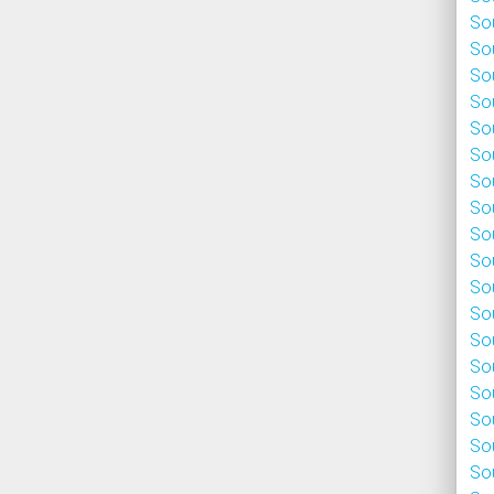
Sou
Sou
Sou
Sou
Sou
Sou
Sou
Sou
Sou
Sou
Sou
Sou
Sou
Sou
Sou
Sou
Sou
Sou