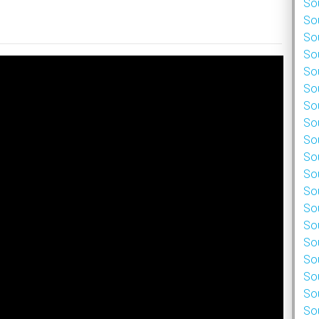
Sou
Sou
Sou
Sou
Sou
Sou
Sou
Sou
Sou
Sou
Sou
Sou
Sou
Sou
Sou
Sou
Sou
Sou
Sou