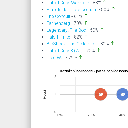
north
Call of Duty: Warzone
- 83%
north
Planetside : Core combat
- 80%
north
The Conduit
- 61%
north
Tannenberg
- 70%
north
Legendary: The Box
- 50%
north
Halo Infinite
- 82%
north
BioShock: The Collection
- 80%
north
Call of Duty 3 (Wii)
- 70%
north
Cold War
- 79%
Rozložení hodnocení - jak se nejvíce hodno
2
Počet
1
26
26
40
40
0
0%
20%
40%