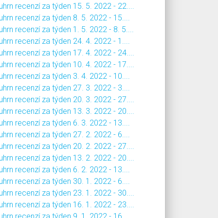
hrn recenzí za týden 15. 5. 2022 - 22....
hrn recenzí za týden 8. 5. 2022 - 15....
hrn recenzí za týden 1. 5. 2022 - 8. 5....
hrn recenzí za týden 24. 4. 2022 - 1....
hrn recenzí za týden 17. 4. 2022 - 24....
hrn recenzí za týden 10. 4. 2022 - 17....
hrn recenzí za týden 3. 4. 2022 - 10....
hrn recenzí za týden 27. 3. 2022 - 3....
hrn recenzí za týden 20. 3. 2022 - 27....
hrn recenzí za týden 13. 3. 2022 - 20....
hrn recenzí za týden 6. 3. 2022 - 13....
hrn recenzí za týden 27. 2. 2022 - 6....
hrn recenzí za týden 20. 2. 2022 - 27....
hrn recenzí za týden 13. 2. 2022 - 20....
hrn recenzí za týden 6. 2. 2022 - 13....
hrn recenzí za týden 30. 1. 2022 - 6....
hrn recenzí za týden 23. 1. 2022 - 30....
hrn recenzí za týden 16. 1. 2022 - 23....
hrn recenzí za týden 9. 1. 2022 - 16....