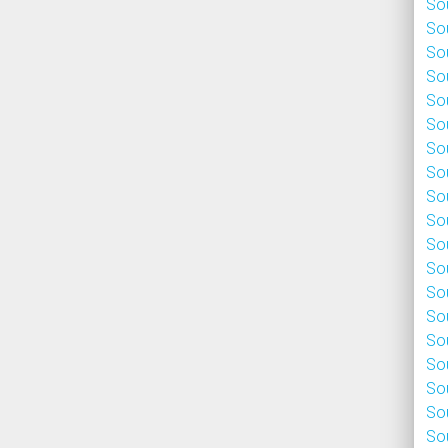
Sou
Sou
Sou
Sou
Sou
Sou
Sou
Sou
Sou
Sou
Sou
Sou
Sou
Sou
Sou
Sou
Sou
Sou
Sou