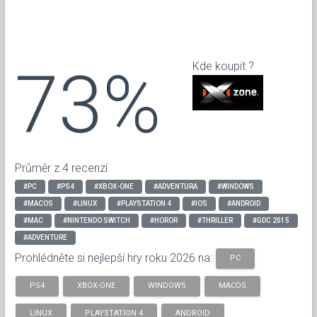
73%
Kde koupit ?
Průměr z 4 recenzí
#PC
#PS4
#XBOX-ONE
#ADVENTURA
#WINDOWS
#MACOS
#LINUX
#PLAYSTATION 4
#IOS
#ANDROID
#MAC
#NINTENDO SWITCH
#HOROR
#THRILLER
#GDC 2015
#ADVENTURE
Prohlédněte si nejlepší hry roku 2026 na:
PC
PS4
XBOX-ONE
WINDOWS
MACOS
LINUX
PLAYSTATION 4
ANDROID