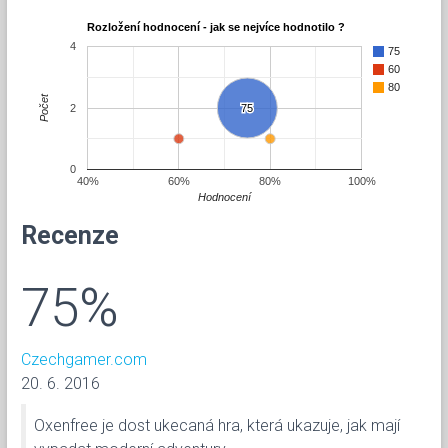
Rozložení hodnocení - jak se nejvíce hodnotilo ?
4
75
60
80
Počet
2
75
75
0
40%
60%
80%
100%
Hodnocení
Recenze
75%
Czechgamer.com
20. 6. 2016
Oxenfree je dost ukecaná hra, která ukazuje, jak mají