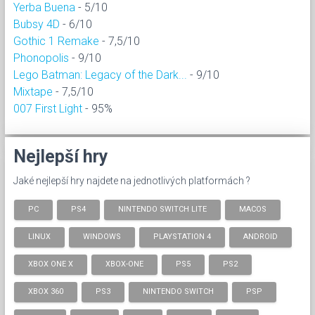
Yerba Buena
- 5/10
Bubsy 4D
- 6/10
Gothic 1 Remake
- 7,5/10
Phonopolis
- 9/10
Lego Batman: Legacy of the Dark...
- 9/10
Mixtape
- 7,5/10
007 First Light
- 95%
Nejlepší hry
Jaké nejlepší hry najdete na jednotlivých platformách ?
PC
PS4
NINTENDO SWITCH LITE
MACOS
LINUX
WINDOWS
PLAYSTATION 4
ANDROID
XBOX ONE X
XBOX-ONE
PS5
PS2
XBOX 360
PS3
NINTENDO SWITCH
PSP