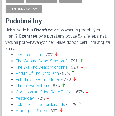
NINTENDO SWITCH
Podobné hry
Jak si vede hra
Oxenfree
v porovnání s podobnými
hrami?
Oxenfree
byla poražena pouze 5x a je lepší než
větsina porovnávaných her. Naše doporučení - hra stojí za
zahrání.
south
Layers of Fear
- 70%
north
The Walking Dead: Season 2
- 79%
south
The Walking Dead: Michonne
- 62%
north
Return Of The Obra Dinn
- 87%
south
Full Throttle Remastered
- 77%
north
Thimbleweed Park
- 87%
south
Cognition: An Erica Reed Thriller
- 67%
south
Yesterday
- 72%
north
Tales from the Borderlands
- 84%
south
Among the Sleep
- 63%