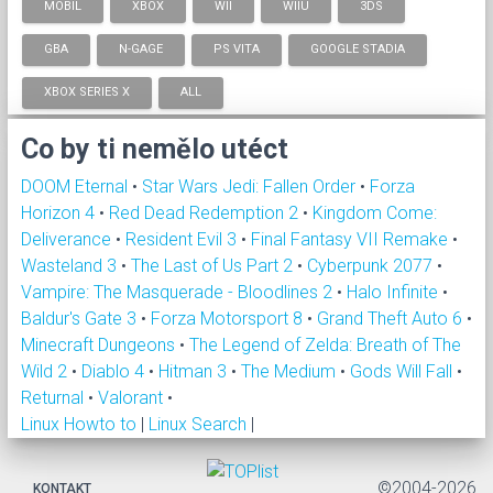
MOBIL
XBOX
WII
WIIU
3DS
GBA
N-GAGE
PS VITA
GOOGLE STADIA
XBOX SERIES X
ALL
Co by ti nemělo utéct
DOOM Eternal
•
Star Wars Jedi: Fallen Order
•
Forza
Horizon 4
•
Red Dead Redemption 2
•
Kingdom Come:
Deliverance
•
Resident Evil 3
•
Final Fantasy VII Remake
•
Wasteland 3
•
The Last of Us Part 2
•
Cyberpunk 2077
•
Vampire: The Masquerade - Bloodlines 2
•
Halo Infinite
•
Baldur's Gate 3
•
Forza Motorsport 8
•
Grand Theft Auto 6
•
Minecraft Dungeons
•
The Legend of Zelda: Breath of The
Wild 2
•
Diablo 4
•
Hitman 3
•
The Medium
•
Gods Will Fall
•
Returnal
•
Valorant
•
Linux Howto to
|
Linux Search
|
©2004-2026
KONTAKT