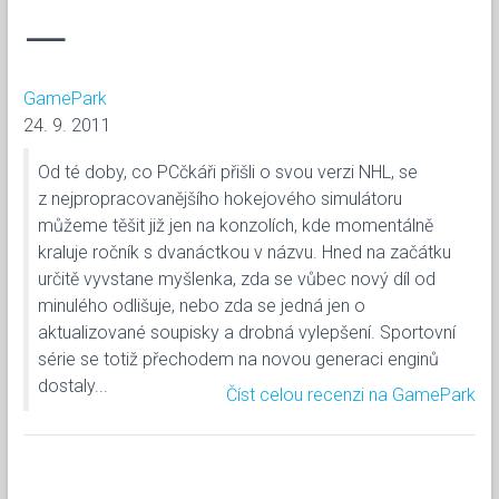
—
GamePark
24. 9. 2011
Od té doby, co PCčkáři přišli o svou verzi NHL, se
z nejpropracovanějšího hokejového simulátoru
můžeme těšit již jen na konzolích, kde momentálně
kraluje ročník s dvanáctkou v názvu. Hned na začátku
určitě vyvstane myšlenka, zda se vůbec nový díl od
minulého odlišuje, nebo zda se jedná jen o
aktualizované soupisky a drobná vylepšení. Sportovní
série se totiž přechodem na novou generaci enginů
dostaly...
Číst celou recenzi na GamePark