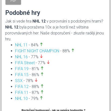
PSP
Podobné hry
Jak si vede hra
NHL 12
v porovnání s podobnými hrami?
NHL 12
byla poražena 10x a je horší než větsina
porovnávaných her. Naše doporučení - zkuste raději jinou
hru.
north
NHL 11
- 84%
north
FIGHT NIGHT CHAMPION
- 88%
south
NHL 16
- 77%
south
FIFA Street
- 77%
north
FIFA 19
- 81%
north
FIFA 15
- 86%
south
SSX
- 78%
north
FIFA 12
- 88%
north
FIFA 11
- 87%
north
NHL 10
- 79%
Rozložení hodnocení - jak se nejvíce hodnotilo ?