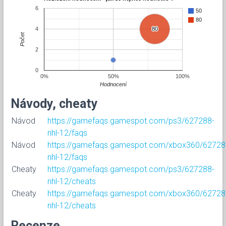
6
50
80
4
80
80
Počet
2
0
0%
50%
100%
Hodnocení
Návody, cheaty
Návod
https://gamefaqs.gamespot.com/ps3/627288-
nhl-12/faqs
Návod
https://gamefaqs.gamespot.com/xbox360/62728
nhl-12/faqs
Cheaty
https://gamefaqs.gamespot.com/ps3/627288-
nhl-12/cheats
Cheaty
https://gamefaqs.gamespot.com/xbox360/62728
nhl-12/cheats
Recenze