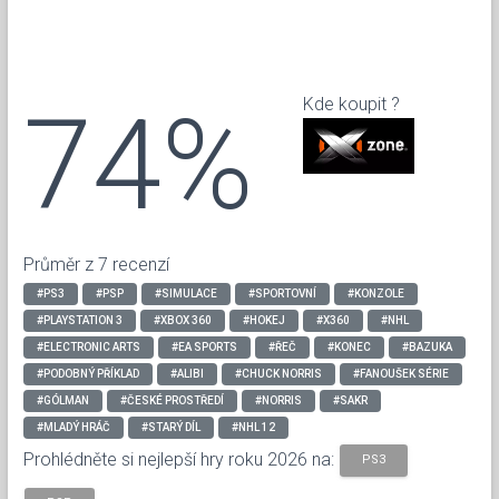
74%
Kde koupit ?
Průměr z 7 recenzí
#PS3
#PSP
#SIMULACE
#SPORTOVNÍ
#KONZOLE
#PLAYSTATION 3
#XBOX 360
#HOKEJ
#X360
#NHL
#ELECTRONIC ARTS
#EA SPORTS
#ŘEČ
#KONEC
#BAZUKA
#PODOBNÝ PŘÍKLAD
#ALIBI
#CHUCK NORRIS
#FANOUŠEK SÉRIE
#GÓLMAN
#ČESKÉ PROSTŘEDÍ
#NORRIS
#SAKR
#MLADÝ HRÁČ
#STARÝ DÍL
#NHL 12
Prohlédněte si nejlepší hry roku 2026 na:
PS3