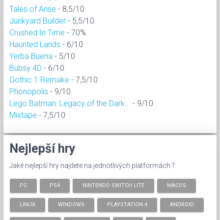
Tales of Arise
- 8,5/10
Junkyard Builder
- 5,5/10
Crushed In Time
- 70%
Haunted Lands
- 6/10
Yerba Buena
- 5/10
Bubsy 4D
- 6/10
Gothic 1 Remake
- 7,5/10
Phonopolis
- 9/10
Lego Batman: Legacy of the Dark...
- 9/10
Mixtape
- 7,5/10
Nejlepší hry
Jaké nejlepší hry najdete na jednotlivých platformách ?
PC
PS4
NINTENDO SWITCH LITE
MACOS
LINUX
WINDOWS
PLAYSTATION 4
ANDROID