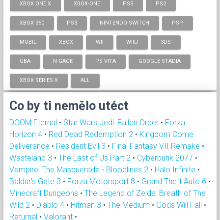
XBOX ONE X
XBOX-ONE
PS5
PS2
XBOX 360
PS3
NINTENDO SWITCH
PSP
MOBIL
XBOX
WII
WIIU
3DS
GBA
N-GAGE
PS VITA
GOOGLE STADIA
XBOX SERIES X
ALL
Co by ti nemělo utéct
DOOM Eternal
•
Star Wars Jedi: Fallen Order
•
Forza
Horizon 4
•
Red Dead Redemption 2
•
Kingdom Come:
Deliverance
•
Resident Evil 3
•
Final Fantasy VII Remake
•
Wasteland 3
•
The Last of Us Part 2
•
Cyberpunk 2077
•
Vampire: The Masquerade - Bloodlines 2
•
Halo Infinite
•
Baldur's Gate 3
•
Forza Motorsport 8
•
Grand Theft Auto 6
•
Minecraft Dungeons
•
The Legend of Zelda: Breath of The
Wild 2
•
Diablo 4
•
Hitman 3
•
The Medium
•
Gods Will Fall
•
Returnal
•
Valorant
•