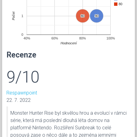
80
Počet
1
80
80
90
90
0
40%
60%
80%
100%
Hodnocení
Recenze
9/10
Respawnpoint
22. 7. 2022
Monster Hunter Rise byl skvělou hrou a evolucí v rámci
série, která má poslední dlouhá léta domov na
platformě Nintendo. Rozšíření Sunbreak to celé
posouvá zase o něco dále a to zejména jemnými