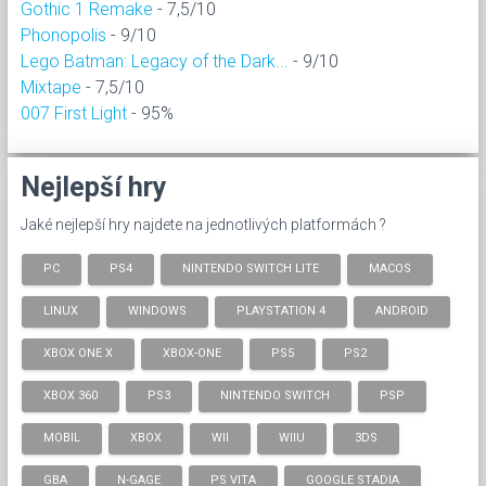
Gothic 1 Remake
- 7,5/10
Phonopolis
- 9/10
Lego Batman: Legacy of the Dark...
- 9/10
Mixtape
- 7,5/10
007 First Light
- 95%
Nejlepší hry
Jaké nejlepší hry najdete na jednotlivých platformách ?
PC
PS4
NINTENDO SWITCH LITE
MACOS
LINUX
WINDOWS
PLAYSTATION 4
ANDROID
XBOX ONE X
XBOX-ONE
PS5
PS2
XBOX 360
PS3
NINTENDO SWITCH
PSP
MOBIL
XBOX
WII
WIIU
3DS
GBA
N-GAGE
PS VITA
GOOGLE STADIA