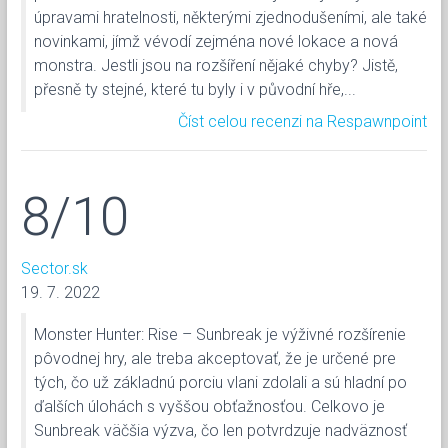
úpravami hratelnosti, některými zjednodušeními, ale také
novinkami, jímž vévodí zejména nové lokace a nová
monstra. Jestli jsou na rozšíření nějaké chyby? Jistě,
přesně ty stejné, které tu byly i v původní hře,...
Číst celou recenzi na Respawnpoint
8/10
Sector.sk
19. 7. 2022
Monster Hunter: Rise – Sunbreak je výživné rozšírenie
pôvodnej hry, ale treba akceptovať, že je určené pre
tých, čo už základnú porciu vlani zdolali a sú hladní po
ďalších úlohách s vyššou obťažnosťou. Celkovo je
Sunbreak väčšia výzva, čo len potvrdzuje nadväznosť