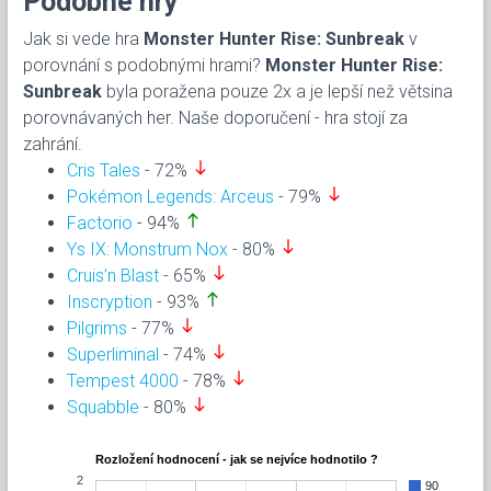
Podobné hry
Jak si vede hra
Monster Hunter Rise: Sunbreak
v
porovnání s podobnými hrami?
Monster Hunter Rise:
Sunbreak
byla poražena pouze 2x a je lepší než větsina
porovnávaných her. Naše doporučení - hra stojí za
zahrání.
south
Cris Tales
- 72%
south
Pokémon Legends: Arceus
- 79%
north
Factorio
- 94%
south
Ys IX: Monstrum Nox
- 80%
south
Cruis’n Blast
- 65%
north
Inscryption
- 93%
south
Pilgrims
- 77%
south
Superliminal
- 74%
south
Tempest 4000
- 78%
south
Squabble
- 80%
Rozložení hodnocení - jak se nejvíce hodnotilo ?
2
90