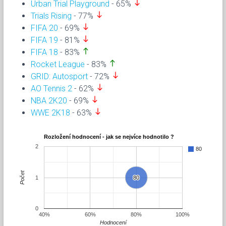
south
Urban Trial Playground
- 65%
south
Trials Rising
- 77%
south
FIFA 20
- 69%
south
FIFA 19
- 81%
north
FIFA 18
- 83%
north
Rocket League
- 83%
south
GRID: Autosport
- 72%
south
AO Tennis 2
- 62%
south
NBA 2K20
- 69%
south
WWE 2K18
- 63%
Rozložení hodnocení - jak se nejvíce hodnotilo ?
2
80
Počet
1
80
80
0
40%
60%
80%
100%
Hodnocení