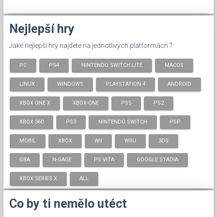
Nejlepší hry
Jaké nejlepší hry najdete na jednotlivých platformách ?
PC
PS4
NINTENDO SWITCH LITE
MACOS
LINUX
WINDOWS
PLAYSTATION 4
ANDROID
XBOX ONE X
XBOX-ONE
PS5
PS2
XBOX 360
PS3
NINTENDO SWITCH
PSP
MOBIL
XBOX
WII
WIIU
3DS
GBA
N-GAGE
PS VITA
GOOGLE STADIA
XBOX SERIES X
ALL
Co by ti nemělo utéct