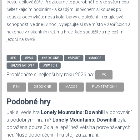
cestu k cílové čáře. Prozkoumejte podrobné horské světy nebo
čelte tikajícím hodinám - s každým úspěchem si kousek po
kousku odemykáte nová kola, barvy a oblečení. Trénujte své
schopnosti ve dne i v noci, vylepšujte si své místo v žebříčcích a
nakonec v riskantním režimu Free Ride soutěžíte s nejlepšími
jezdci na světě.
#PC
#PS4
#XBOX-ONE
#SPORT
#MACOS
#PLAYSTATION 4
#SWITCH
Prohlédněte si nejlepší hry roku 2026 na:
PC
PS4
XBOX-ONE
MACOS
PLAYSTATION 4
Podobné hry
Jak si vede hra
Lonely Mountains: Downhill
v porovnání
s podobnými hrami?
Lonely Mountains: Downhill
byla
poražena pouze 3x a je lepší než větsina porovnávaných
her. Naše doporučení - hra stojí za zahrání.