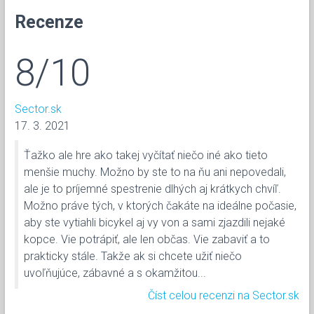
Recenze
8/10
Sector.sk
17. 3. 2021
Ťažko ale hre ako takej vyčítať niečo iné ako tieto
menšie muchy. Možno by ste to na ňu ani nepovedali,
ale je to príjemné spestrenie dlhých aj krátkych chvíľ.
Možno práve tých, v ktorých čakáte na ideálne počasie,
aby ste vytiahli bicykel aj vy von a sami zjazdili nejaké
kopce. Vie potrápiť, ale len občas. Vie zabaviť a to
prakticky stále. Takže ak si chcete užiť niečo
uvoľňujúce, zábavné a s okamžitou...
Číst celou recenzi na Sector.sk