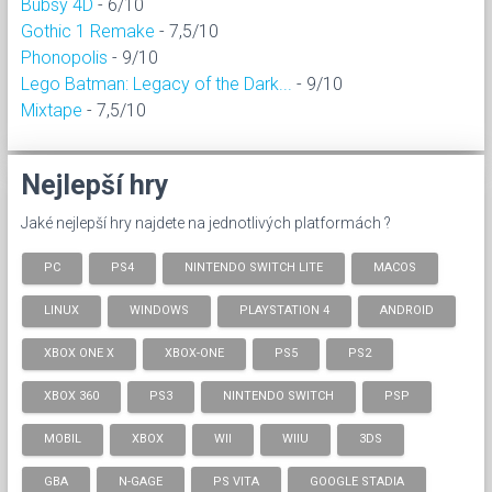
Bubsy 4D
- 6/10
Gothic 1 Remake
- 7,5/10
Phonopolis
- 9/10
Lego Batman: Legacy of the Dark...
- 9/10
Mixtape
- 7,5/10
Nejlepší hry
Jaké nejlepší hry najdete na jednotlivých platformách ?
PC
PS4
NINTENDO SWITCH LITE
MACOS
LINUX
WINDOWS
PLAYSTATION 4
ANDROID
XBOX ONE X
XBOX-ONE
PS5
PS2
XBOX 360
PS3
NINTENDO SWITCH
PSP
MOBIL
XBOX
WII
WIIU
3DS
GBA
N-GAGE
PS VITA
GOOGLE STADIA