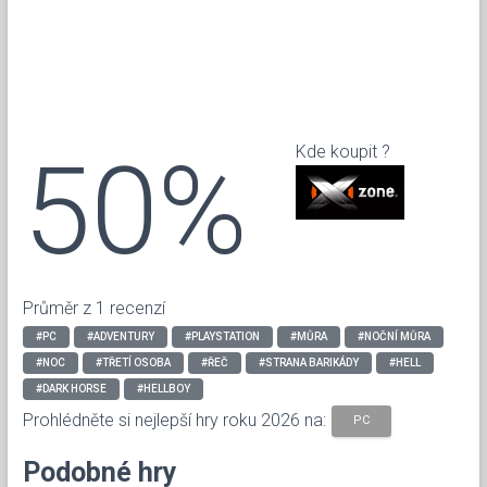
50%
Kde koupit ?
Průměr z 1 recenzí
#PC
#ADVENTURY
#PLAYSTATION
#MŮRA
#NOČNÍ MŮRA
#NOC
#TŘETÍ OSOBA
#ŘEČ
#STRANA BARIKÁDY
#HELL
#DARK HORSE
#HELLBOY
Prohlédněte si nejlepší hry roku 2026 na:
PC
Podobné hry