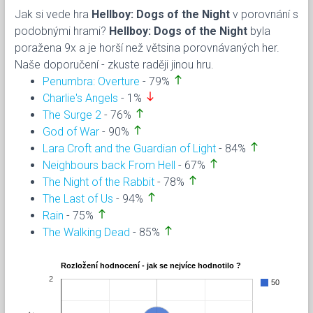
Jak si vede hra
Hellboy: Dogs of the Night
v porovnání s
podobnými hrami?
Hellboy: Dogs of the Night
byla
poražena 9x a je horší než větsina porovnávaných her.
Naše doporučení - zkuste raději jinou hru.
north
Penumbra: Overture
- 79%
south
Charlie's Angels
- 1%
north
The Surge 2
- 76%
north
God of War
- 90%
north
Lara Croft and the Guardian of Light
- 84%
north
Neighbours back From Hell
- 67%
north
The Night of the Rabbit
- 78%
north
The Last of Us
- 94%
north
Rain
- 75%
north
The Walking Dead
- 85%
Rozložení hodnocení - jak se nejvíce hodnotilo ?
2
50