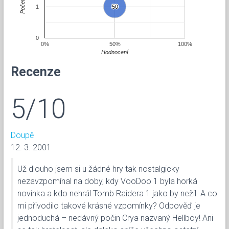
Počet
1
50
50
0
0%
50%
100%
Hodnocení
Recenze
5/10
Doupě
12. 3. 2001
Už dlouho jsem si u žádné hry tak nostalgicky
nezavzpomínal na doby, kdy VooDoo 1 byla horká
novinka a kdo nehrál Tomb Raidera 1 jako by nežil. A co
mi přivodilo takové krásné vzpomínky? Odpověď je
jednoduchá – nedávný počin Crya nazvaný Hellboy! Ani