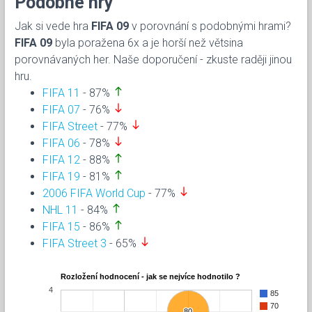
Podobné hry
Jak si vede hra
FIFA 09
v porovnání s podobnými hrami?
FIFA 09
byla poražena 6x a je horší než větsina
porovnávaných her. Naše doporučení - zkuste raději jinou
hru.
north
FIFA 11
- 87%
south
FIFA 07
- 76%
south
FIFA Street
- 77%
south
FIFA 06
- 78%
north
FIFA 12
- 88%
north
FIFA 19
- 81%
south
2006 FIFA World Cup
- 77%
north
NHL 11
- 84%
north
FIFA 15
- 86%
south
FIFA Street 3
- 65%
Rozložení hodnocení - jak se nejvíce hodnotilo ?
4
85
70
80
80