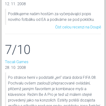
12. 11. 2008
Poděkujeme našim hostům za vyčerpávající popis
nového fotbálku od EA a podíváme se pod pokličku.
Číst celou recenzi na Doupě
7/10
Tiscali Games
28. 10. 2008
Po stránce herní v podstatě „jen“ stará dobrá FIFA 08.
Pochvalu ovšem zaslouží přepracované ovládání,
přičemž jasným favoritem je kombinace myši a
klávesnice. Režim Be A Pro je teď už málem stejně
provedený jako na konzolích. Estéty potěší dozajista
grafika s několika next-gen prvky, prakticky zase funkční