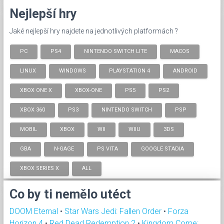
Nejlepší hry
Jaké nejlepší hry najdete na jednotlivých platformách ?
PC
PS4
NINTENDO SWITCH LITE
MACOS
LINUX
WINDOWS
PLAYSTATION 4
ANDROID
XBOX ONE X
XBOX-ONE
PS5
PS2
XBOX 360
PS3
NINTENDO SWITCH
PSP
MOBIL
XBOX
WII
WIIU
3DS
GBA
N-GAGE
PS VITA
GOOGLE STADIA
XBOX SERIES X
ALL
Co by ti nemělo utéct
DOOM Eternal
•
Star Wars Jedi: Fallen Order
•
Forza
Horizon 4
•
Red Dead Redemption 2
•
Kingdom Come: