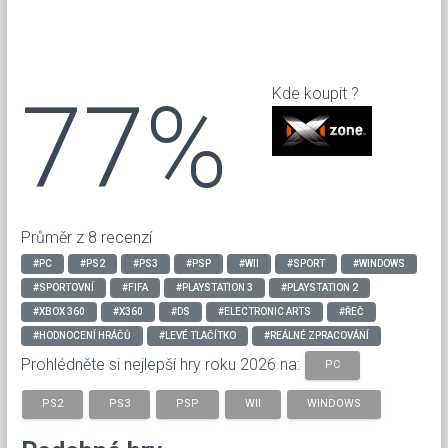
77%
Kde koupit ?
Průměr z 8 recenzí
#PC
#PS2
#PS3
#PSP
#WII
#SPORT
#WINDOWS
#SPORTOVNÍ
#FIFA
#PLAYSTATION 3
#PLAYSTATION 2
#XBOX 360
#X360
#DS
#ELECTRONIC ARTS
#ŘEČ
#HODNOCENÍ HRÁČŮ
#LEVÉ TLAČÍTKO
#REÁLNÉ ZPRACOVÁNÍ
Prohlédněte si nejlepší hry roku 2026 na:
PC
PS2
PS3
PSP
WII
WINDOWS