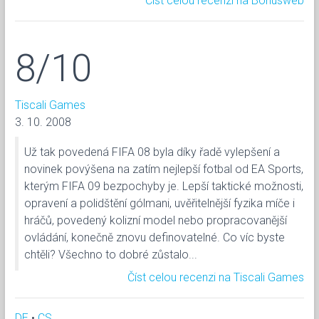
Číst celou recenzi na Bonusweb
8/10
Tiscali Games
3. 10. 2008
Už tak povedená FIFA 08 byla díky řadě vylepšení a
novinek povýšena na zatím nejlepší fotbal od EA Sports,
kterým FIFA 09 bezpochyby je. Lepší taktické možnosti,
opravení a polidštění gólmani, uvěřitelnější fyzika míče i
hráčů, povedený kolizní model nebo propracovanější
ovládání, konečně znovu definovatelné. Co víc byste
chtěli? Všechno to dobré zůstalo...
Číst celou recenzi na Tiscali Games
DE
•
CS