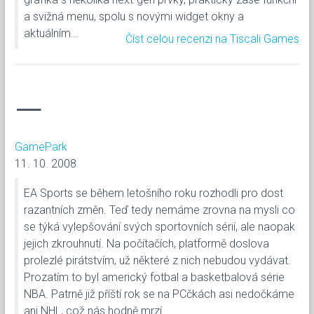
a svižná menu, spolu s novými widget okny a
aktuálním...
Číst celou recenzi na Tiscali Games
—
GamePark
11. 10. 2008
EA Sports se během letošního roku rozhodli pro dost
razantních změn. Teď tedy nemáme zrovna na mysli co
se týká vylepšování svých sportovních sérií, ale naopak
jejich zkrouhnutí. Na počítačích, platformě doslova
prolezlé pirátstvím, už některé z nich nebudou vydávat.
Prozatím to byl americký fotbal a basketbalová série
NBA. Patrně již příští rok se na PCčkách asi nedočkáme
ani NHL, což nás hodně mrzí....