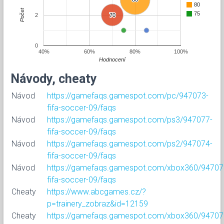
80
Počet
75
2
70
70
0
40%
60%
80%
100%
Hodnocení
Návody, cheaty
Návod
https://gamefaqs.gamespot.com/pc/947073-
fifa-soccer-09/faqs
Návod
https://gamefaqs.gamespot.com/ps3/947077-
fifa-soccer-09/faqs
Návod
https://gamefaqs.gamespot.com/ps2/947074-
fifa-soccer-09/faqs
Návod
https://gamefaqs.gamespot.com/xbox360/94707
fifa-soccer-09/faqs
Cheaty
https://www.abcgames.cz/?
p=trainery_zobraz&id=12159
Cheaty
https://gamefaqs.gamespot.com/xbox360/94707