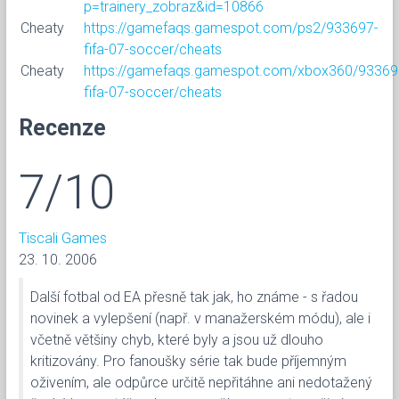
p=trainery_zobraz&id=10866
Cheaty
https://gamefaqs.gamespot.com/ps2/933697-
fifa-07-soccer/cheats
Cheaty
https://gamefaqs.gamespot.com/xbox360/93369
fifa-07-soccer/cheats
Recenze
7/10
Tiscali Games
23. 10. 2006
Další fotbal od EA přesně tak jak, ho známe - s řadou
novinek a vylepšení (např. v manažerském módu), ale i
včetně většiny chyb, které byly a jsou už dlouho
kritizovány. Pro fanoušky série tak bude příjemným
oživením, ale odpůrce určitě nepřitáhne ani nedotažený