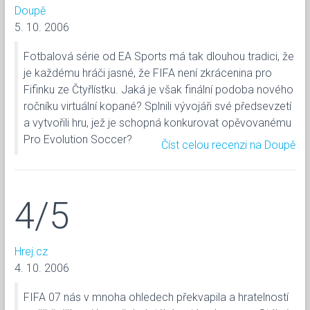
Doupě
5. 10. 2006
Fotbalová série od EA Sports má tak dlouhou tradici, že
je každému hráči jasné, že FIFA není zkrácenina pro
Fifinku ze Čtyřlístku. Jaká je však finální podoba nového
ročníku virtuální kopané? Splnili vývojáři své předsevzetí
a vytvořili hru, jež je schopná konkurovat opěvovanému
Pro Evolution Soccer?
Číst celou recenzi na Doupě
4/5
Hrej.cz
4. 10. 2006
FIFA 07 nás v mnoha ohledech překvapila a hratelností