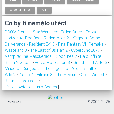
GBA
N-GAGE
PS VITA
GOOGLE STADIA
XBOX SERIES X
ALL
Co by ti nemělo utéct
DOOM Eternal
•
Star Wars Jedi: Fallen Order
•
Forza
Horizon 4
•
Red Dead Redemption 2
•
Kingdom Come:
Deliverance
•
Resident Evil 3
•
Final Fantasy VII Remake
•
Wasteland 3
•
The Last of Us Part 2
•
Cyberpunk 2077
•
Vampire: The Masquerade - Bloodlines 2
•
Halo Infinite
•
Baldur's Gate 3
•
Forza Motorsport 8
•
Grand Theft Auto 6
•
Minecraft Dungeons
•
The Legend of Zelda: Breath of The
Wild 2
•
Diablo 4
•
Hitman 3
•
The Medium
•
Gods Will Fall
•
Returnal
•
Valorant
•
Linux Howto to
|
Linux Search
|
©2004-2026
KONTAKT