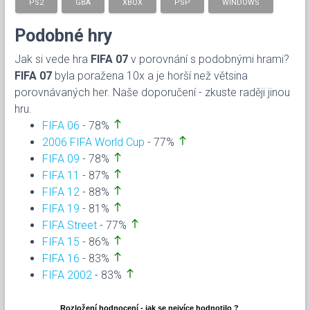
PS2
GBA
XBOX
PSP
WINDOWS
Podobné hry
Jak si vede hra
FIFA 07
v porovnání s podobnými hrami?
FIFA 07
byla poražena 10x a je horší než větsina
porovnávaných her. Naše doporučení - zkuste raději jinou
hru.
north
FIFA 06
- 78%
north
2006 FIFA World Cup
- 77%
north
FIFA 09
- 78%
north
FIFA 11
- 87%
north
FIFA 12
- 88%
north
FIFA 19
- 81%
north
FIFA Street
- 77%
north
FIFA 15
- 86%
north
FIFA 16
- 83%
north
FIFA 2002
- 83%
Rozložení hodnocení - jak se nejvíce hodnotilo ?