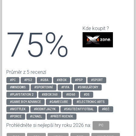
75%
Kde koupit ?
Průměr z 5 recenzí
#PC
#PS2
#GBA
#XBOX
#PSP
#SPORT
#WINDOWS
#SPORTOVNÍ
#FIFA
#SIMULÁTORY
#PLAYSTATION 2
#XBOX 360
#X360
#DS
#GAME BOY ADVANCE
#GAMECUBE
#ELECTRONIC ARTS
#MOTÝLEK
#RODNÝ JAZYK
#SKUTEČNÝ FOTBAL
#ŘEČ
#PORCE
#IZRAEL
#PŘÍŠTÍ ROČNÍK
Prohlédněte si nejlepší hry roku 2026 na:
PC