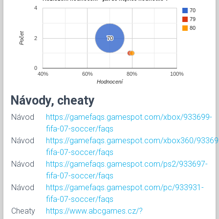
4
70
79
80
Počet
2
70
70
0
40%
60%
80%
100%
Hodnocení
Návody, cheaty
Návod
https://gamefaqs.gamespot.com/xbox/933699-
fifa-07-soccer/faqs
Návod
https://gamefaqs.gamespot.com/xbox360/93369
fifa-07-soccer/faqs
Návod
https://gamefaqs.gamespot.com/ps2/933697-
fifa-07-soccer/faqs
Návod
https://gamefaqs.gamespot.com/pc/933931-
fifa-07-soccer/faqs
Cheaty
https://www.abcgames.cz/?