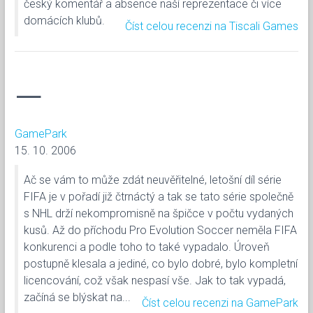
český komentář a absence naší reprezentace či více
domácích klubů.
Číst celou recenzi na Tiscali Games
—
GamePark
15. 10. 2006
Ač se vám to může zdát neuvěřitelné, letošní díl série
FIFA je v pořadí již čtrnáctý a tak se tato série společně
s NHL drží nekompromisně na špičce v počtu vydaných
kusů. Až do příchodu Pro Evolution Soccer neměla FIFA
konkurenci a podle toho to také vypadalo. Úroveň
postupně klesala a jediné, co bylo dobré, bylo kompletní
licencování, což však nespasí vše. Jak to tak vypadá,
začíná se blýskat na...
Číst celou recenzi na GamePark