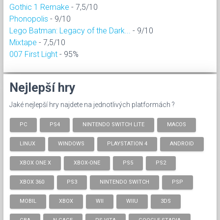
Gothic 1 Remake
- 7,5/10
Phonopolis
- 9/10
Lego Batman: Legacy of the Dark...
- 9/10
Mixtape
- 7,5/10
007 First Light
- 95%
Nejlepší hry
Jaké nejlepší hry najdete na jednotlivých platformách ?
PC
PS4
NINTENDO SWITCH LITE
MACOS
LINUX
WINDOWS
PLAYSTATION 4
ANDROID
XBOX ONE X
XBOX-ONE
PS5
PS2
XBOX 360
PS3
NINTENDO SWITCH
PSP
MOBIL
XBOX
WII
WIIU
3DS