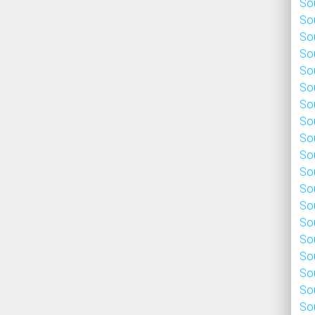
Sou
Sou
Sou
Sou
Sou
Sou
Sou
Sou
Sou
Sou
Sou
Sou
Sou
Sou
Sou
Sou
Sou
Sou
Sou