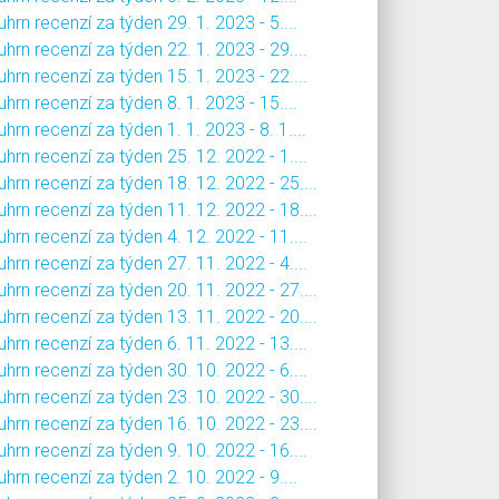
hrn recenzí za týden 29. 1. 2023 - 5....
hrn recenzí za týden 22. 1. 2023 - 29....
hrn recenzí za týden 15. 1. 2023 - 22....
hrn recenzí za týden 8. 1. 2023 - 15....
hrn recenzí za týden 1. 1. 2023 - 8. 1....
hrn recenzí za týden 25. 12. 2022 - 1....
hrn recenzí za týden 18. 12. 2022 - 25....
hrn recenzí za týden 11. 12. 2022 - 18....
hrn recenzí za týden 4. 12. 2022 - 11....
hrn recenzí za týden 27. 11. 2022 - 4....
hrn recenzí za týden 20. 11. 2022 - 27....
hrn recenzí za týden 13. 11. 2022 - 20....
hrn recenzí za týden 6. 11. 2022 - 13....
hrn recenzí za týden 30. 10. 2022 - 6....
hrn recenzí za týden 23. 10. 2022 - 30....
hrn recenzí za týden 16. 10. 2022 - 23....
hrn recenzí za týden 9. 10. 2022 - 16....
hrn recenzí za týden 2. 10. 2022 - 9....