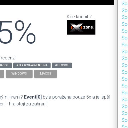
Sou
Sou
5%
Kde koupit ?
Sou
Sou
Sou
Sou
Sou
Sou
 recenzí
Sou
Sou
MACOS
#TEXTOVÁ ADVENTURA
#FILOSOF
Sou
WINDOWS
MACOS
Sou
Sou
Sou
nými hrami?
Event[0]
byla poražena pouze 5x a je lepší
Sou
 - hra stojí za zahrání.
Sou
Sou
Sou
Sou