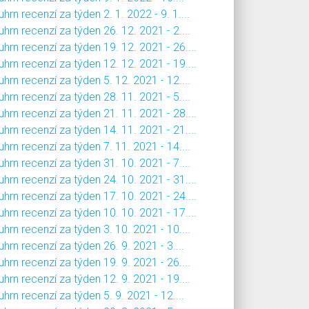
hrn recenzí za týden 2. 1. 2022 - 9. 1....
hrn recenzí za týden 26. 12. 2021 - 2....
hrn recenzí za týden 19. 12. 2021 - 26....
hrn recenzí za týden 12. 12. 2021 - 19....
hrn recenzí za týden 5. 12. 2021 - 12....
hrn recenzí za týden 28. 11. 2021 - 5....
hrn recenzí za týden 21. 11. 2021 - 28....
hrn recenzí za týden 14. 11. 2021 - 21....
hrn recenzí za týden 7. 11. 2021 - 14....
hrn recenzí za týden 31. 10. 2021 - 7....
hrn recenzí za týden 24. 10. 2021 - 31....
hrn recenzí za týden 17. 10. 2021 - 24....
hrn recenzí za týden 10. 10. 2021 - 17....
hrn recenzí za týden 3. 10. 2021 - 10....
hrn recenzí za týden 26. 9. 2021 - 3....
hrn recenzí za týden 19. 9. 2021 - 26....
hrn recenzí za týden 12. 9. 2021 - 19....
hrn recenzí za týden 5. 9. 2021 - 12....