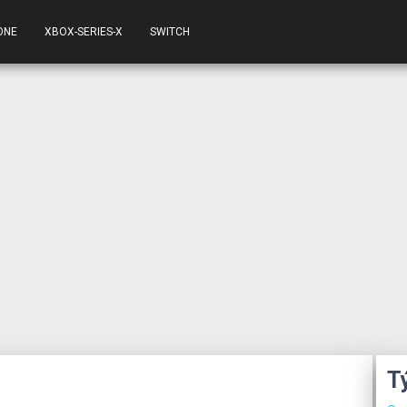
ONE
XBOX-SERIES-X
SWITCH
T