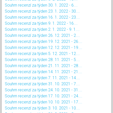
Souhrn recenzí za týden 30. 1. 2022 - 6....
Souhrn recenzí za týden 23. 1. 2022 - 30....
Souhrn recenzí za týden 16. 1. 2022 - 23....
Souhrn recenzí za týden 9. 1. 2022 - 16....
Souhrn recenzí za týden 2. 1. 2022 - 9. 1....
Souhrn recenzí za týden 26. 12. 2021 - 2....
Souhrn recenzí za týden 19. 12. 2021 - 26....
Souhrn recenzí za týden 12. 12. 2021 - 19....
Souhrn recenzí za týden 5. 12. 2021 - 12....
Souhrn recenzí za týden 28. 11. 2021 - 5....
Souhrn recenzí za týden 21. 11. 2021 - 28....
Souhrn recenzí za týden 14. 11. 2021 - 21....
Souhrn recenzí za týden 7. 11. 2021 - 14....
Souhrn recenzí za týden 31. 10. 2021 - 7....
Souhrn recenzí za týden 24. 10. 2021 - 31....
Souhrn recenzí za týden 17. 10. 2021 - 24....
Souhrn recenzí za týden 10. 10. 2021 - 17....
Souhrn recenzí za týden 3. 10. 2021 - 10....