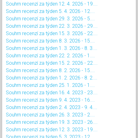
Souhrn recenzí za týden 12. 4. 2026 - 19....
Souhrn recenzí za týden 5. 4. 2026 - 12....
Souhrn recenzí za týden 29. 3. 2026 - 5....
Souhrn recenzí za týden 22. 3. 2026 - 29....
Souhrn recenzí za týden 15. 3. 2026 - 22....
Souhrn recenzí za týden 8. 3. 2026 - 15....
Souhrn recenzí za týden 1. 3. 2026 - 8. 3....
Souhrn recenzí za týden 22. 2. 2026 - 1....
Souhrn recenzí za týden 15. 2. 2026 - 22....
Souhrn recenzí za týden 8. 2. 2026 - 15....
Souhrn recenzí za týden 1. 2. 2026 - 8. 2....
Souhrn recenzí za týden 25. 1. 2026 - 1....
Souhrn recenzí za týden 16. 4. 2023 - 23....
Souhrn recenzí za týden 9. 4. 2023 - 16....
Souhrn recenzí za týden 2. 4. 2023 - 9. 4....
Souhrn recenzí za týden 26. 3. 2023 - 2....
Souhrn recenzí za týden 19. 3. 2023 - 26....
Souhrn recenzí za týden 12. 3. 2023 - 19....
Souhrn recenzí za týden 5. 3. 2023 - 12....