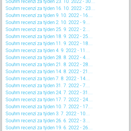
Souhrn recenzí za týden 23. 10. 2022 - 30....
Souhrn recenzí za týden 16. 10. 2022 - 23....
Souhrn recenzí za týden 9. 10. 2022 - 16....
Souhrn recenzí za týden 2. 10. 2022 - 9....
Souhrn recenzí za týden 25. 9. 2022 - 2....
Souhrn recenzí za týden 18. 9. 2022 - 25....
Souhrn recenzí za týden 11. 9. 2022 - 18....
Souhrn recenzí za týden 4. 9. 2022 - 11....
Souhrn recenzí za týden 28. 8. 2022 - 4....
Souhrn recenzí za týden 21. 8. 2022 - 28....
Souhrn recenzí za týden 14. 8. 2022 - 21....
Souhrn recenzí za týden 7. 8. 2022 - 14....
Souhrn recenzí za týden 31. 7. 2022 - 7....
Souhrn recenzí za týden 24. 7. 2022 - 31....
Souhrn recenzí za týden 17. 7. 2022 - 24....
Souhrn recenzí za týden 10. 7. 2022 - 17....
Souhrn recenzí za týden 3. 7. 2022 - 10....
Souhrn recenzí za týden 26. 6. 2022 - 3....
Souhrn recenzí za týden 19. 6. 2022 - 26....