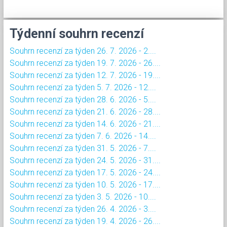
Týdenní souhrn recenzí
Souhrn recenzí za týden 26. 7. 2026 - 2....
Souhrn recenzí za týden 19. 7. 2026 - 26....
Souhrn recenzí za týden 12. 7. 2026 - 19....
Souhrn recenzí za týden 5. 7. 2026 - 12....
Souhrn recenzí za týden 28. 6. 2026 - 5....
Souhrn recenzí za týden 21. 6. 2026 - 28....
Souhrn recenzí za týden 14. 6. 2026 - 21....
Souhrn recenzí za týden 7. 6. 2026 - 14....
Souhrn recenzí za týden 31. 5. 2026 - 7....
Souhrn recenzí za týden 24. 5. 2026 - 31....
Souhrn recenzí za týden 17. 5. 2026 - 24....
Souhrn recenzí za týden 10. 5. 2026 - 17....
Souhrn recenzí za týden 3. 5. 2026 - 10....
Souhrn recenzí za týden 26. 4. 2026 - 3....
Souhrn recenzí za týden 19. 4. 2026 - 26....