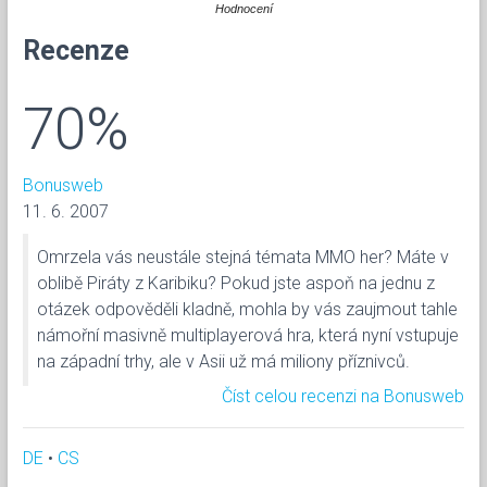
Hodnocení
Recenze
70%
Bonusweb
11. 6. 2007
Omrzela vás neustále stejná témata MMO her? Máte v
oblibě Piráty z Karibiku? Pokud jste aspoň na jednu z
otázek odpověděli kladně, mohla by vás zaujmout tahle
námořní masivně multiplayerová hra, která nyní vstupuje
na západní trhy, ale v Asii už má miliony příznivců.
Číst celou recenzi na Bonusweb
DE
•
CS