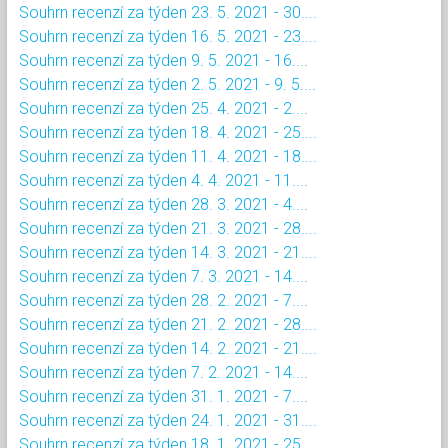
Souhrn recenzí za týden 23. 5. 2021 - 30....
Souhrn recenzí za týden 16. 5. 2021 - 23....
Souhrn recenzí za týden 9. 5. 2021 - 16....
Souhrn recenzí za týden 2. 5. 2021 - 9. 5....
Souhrn recenzí za týden 25. 4. 2021 - 2....
Souhrn recenzí za týden 18. 4. 2021 - 25....
Souhrn recenzí za týden 11. 4. 2021 - 18....
Souhrn recenzí za týden 4. 4. 2021 - 11....
Souhrn recenzí za týden 28. 3. 2021 - 4....
Souhrn recenzí za týden 21. 3. 2021 - 28....
Souhrn recenzí za týden 14. 3. 2021 - 21....
Souhrn recenzí za týden 7. 3. 2021 - 14....
Souhrn recenzí za týden 28. 2. 2021 - 7....
Souhrn recenzí za týden 21. 2. 2021 - 28....
Souhrn recenzí za týden 14. 2. 2021 - 21....
Souhrn recenzí za týden 7. 2. 2021 - 14....
Souhrn recenzí za týden 31. 1. 2021 - 7....
Souhrn recenzí za týden 24. 1. 2021 - 31....
Souhrn recenzí za týden 18. 1. 2021 - 25....