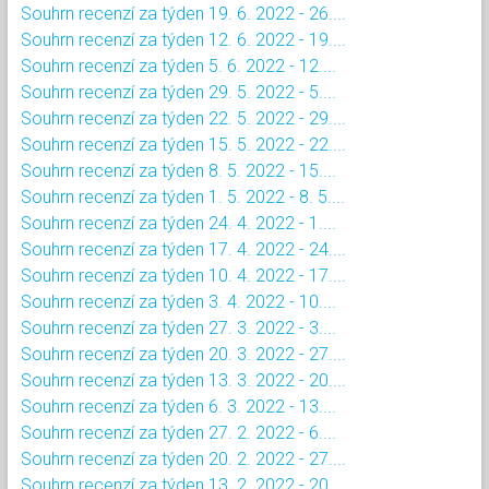
Souhrn recenzí za týden 19. 6. 2022 - 26....
Souhrn recenzí za týden 12. 6. 2022 - 19....
Souhrn recenzí za týden 5. 6. 2022 - 12....
Souhrn recenzí za týden 29. 5. 2022 - 5....
Souhrn recenzí za týden 22. 5. 2022 - 29....
Souhrn recenzí za týden 15. 5. 2022 - 22....
Souhrn recenzí za týden 8. 5. 2022 - 15....
Souhrn recenzí za týden 1. 5. 2022 - 8. 5....
Souhrn recenzí za týden 24. 4. 2022 - 1....
Souhrn recenzí za týden 17. 4. 2022 - 24....
Souhrn recenzí za týden 10. 4. 2022 - 17....
Souhrn recenzí za týden 3. 4. 2022 - 10....
Souhrn recenzí za týden 27. 3. 2022 - 3....
Souhrn recenzí za týden 20. 3. 2022 - 27....
Souhrn recenzí za týden 13. 3. 2022 - 20....
Souhrn recenzí za týden 6. 3. 2022 - 13....
Souhrn recenzí za týden 27. 2. 2022 - 6....
Souhrn recenzí za týden 20. 2. 2022 - 27....
Souhrn recenzí za týden 13. 2. 2022 - 20....