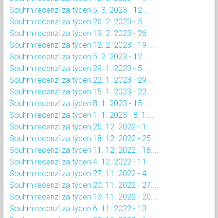
Souhrn recenzí za týden 5. 3. 2023 - 12....
Souhrn recenzí za týden 26. 2. 2023 - 5....
Souhrn recenzí za týden 19. 2. 2023 - 26....
Souhrn recenzí za týden 12. 2. 2023 - 19....
Souhrn recenzí za týden 5. 2. 2023 - 12....
Souhrn recenzí za týden 29. 1. 2023 - 5....
Souhrn recenzí za týden 22. 1. 2023 - 29....
Souhrn recenzí za týden 15. 1. 2023 - 22....
Souhrn recenzí za týden 8. 1. 2023 - 15....
Souhrn recenzí za týden 1. 1. 2023 - 8. 1....
Souhrn recenzí za týden 25. 12. 2022 - 1....
Souhrn recenzí za týden 18. 12. 2022 - 25....
Souhrn recenzí za týden 11. 12. 2022 - 18....
Souhrn recenzí za týden 4. 12. 2022 - 11....
Souhrn recenzí za týden 27. 11. 2022 - 4....
Souhrn recenzí za týden 20. 11. 2022 - 27....
Souhrn recenzí za týden 13. 11. 2022 - 20....
Souhrn recenzí za týden 6. 11. 2022 - 13....