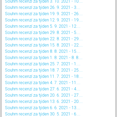
Souhrn recenzí za týden 3. 10. 2021 - 10....
Souhrn recenzí za týden 26. 9. 2021 - 3....
Souhrn recenzí za týden 19. 9. 2021 - 26....
Souhrn recenzí za týden 12. 9. 2021 - 19....
Souhrn recenzí za týden 5. 9. 2021 - 12....
Souhrn recenzí za týden 29. 8. 2021 - 5....
Souhrn recenzí za týden 22. 8. 2021 - 29....
Souhrn recenzí za týden 15. 8. 2021 - 22....
Souhrn recenzí za týden 8. 8. 2021 - 15....
Souhrn recenzí za týden 1. 8. 2021 - 8. 8....
Souhrn recenzí za týden 25. 7. 2021 - 1....
Souhrn recenzí za týden 18. 7. 2021 - 25....
Souhrn recenzí za týden 11. 7. 2021 - 18....
Souhrn recenzí za týden 4. 7. 2021 - 11....
Souhrn recenzí za týden 27. 6. 2021 - 4....
Souhrn recenzí za týden 20. 6. 2021 - 27....
Souhrn recenzí za týden 13. 6. 2021 - 20....
Souhrn recenzí za týden 6. 6. 2021 - 13....
Souhrn recenzí za týden 30. 5. 2021 - 6....