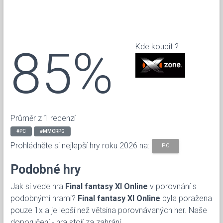
85%
Kde koupit ?
Průměr z 1 recenzí
#PC
#MMORPG
Prohlédněte si nejlepší hry roku 2026 na:
PC
Podobné hry
Jak si vede hra
Final fantasy XI Online
v porovnání s
podobnými hrami?
Final fantasy XI Online
byla poražena
pouze 1x a je lepší než větsina porovnávaných her. Naše
doporučení - hra stojí za zahrání.