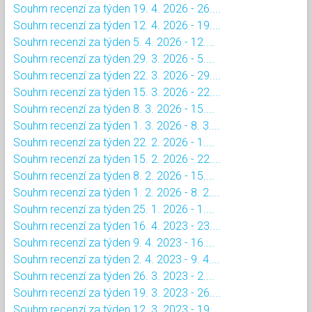
Souhrn recenzí za týden 19. 4. 2026 - 26....
Souhrn recenzí za týden 12. 4. 2026 - 19....
Souhrn recenzí za týden 5. 4. 2026 - 12....
Souhrn recenzí za týden 29. 3. 2026 - 5....
Souhrn recenzí za týden 22. 3. 2026 - 29....
Souhrn recenzí za týden 15. 3. 2026 - 22....
Souhrn recenzí za týden 8. 3. 2026 - 15....
Souhrn recenzí za týden 1. 3. 2026 - 8. 3....
Souhrn recenzí za týden 22. 2. 2026 - 1....
Souhrn recenzí za týden 15. 2. 2026 - 22....
Souhrn recenzí za týden 8. 2. 2026 - 15....
Souhrn recenzí za týden 1. 2. 2026 - 8. 2....
Souhrn recenzí za týden 25. 1. 2026 - 1....
Souhrn recenzí za týden 16. 4. 2023 - 23....
Souhrn recenzí za týden 9. 4. 2023 - 16....
Souhrn recenzí za týden 2. 4. 2023 - 9. 4....
Souhrn recenzí za týden 26. 3. 2023 - 2....
Souhrn recenzí za týden 19. 3. 2023 - 26....
Souhrn recenzí za týden 12. 3. 2023 - 19....