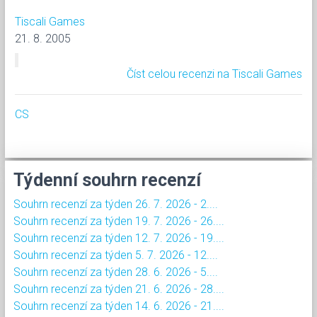
Tiscali Games
21. 8. 2005
Číst celou recenzi na Tiscali Games
CS
Týdenní souhrn recenzí
Souhrn recenzí za týden 26. 7. 2026 - 2....
Souhrn recenzí za týden 19. 7. 2026 - 26....
Souhrn recenzí za týden 12. 7. 2026 - 19....
Souhrn recenzí za týden 5. 7. 2026 - 12....
Souhrn recenzí za týden 28. 6. 2026 - 5....
Souhrn recenzí za týden 21. 6. 2026 - 28....
Souhrn recenzí za týden 14. 6. 2026 - 21....