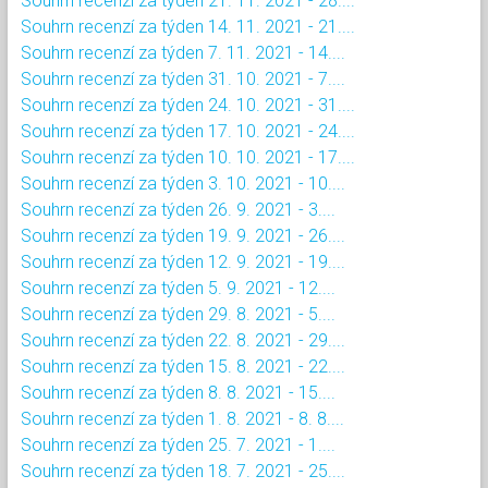
Souhrn recenzí za týden 21. 11. 2021 - 28....
Souhrn recenzí za týden 14. 11. 2021 - 21....
Souhrn recenzí za týden 7. 11. 2021 - 14....
Souhrn recenzí za týden 31. 10. 2021 - 7....
Souhrn recenzí za týden 24. 10. 2021 - 31....
Souhrn recenzí za týden 17. 10. 2021 - 24....
Souhrn recenzí za týden 10. 10. 2021 - 17....
Souhrn recenzí za týden 3. 10. 2021 - 10....
Souhrn recenzí za týden 26. 9. 2021 - 3....
Souhrn recenzí za týden 19. 9. 2021 - 26....
Souhrn recenzí za týden 12. 9. 2021 - 19....
Souhrn recenzí za týden 5. 9. 2021 - 12....
Souhrn recenzí za týden 29. 8. 2021 - 5....
Souhrn recenzí za týden 22. 8. 2021 - 29....
Souhrn recenzí za týden 15. 8. 2021 - 22....
Souhrn recenzí za týden 8. 8. 2021 - 15....
Souhrn recenzí za týden 1. 8. 2021 - 8. 8....
Souhrn recenzí za týden 25. 7. 2021 - 1....
Souhrn recenzí za týden 18. 7. 2021 - 25....