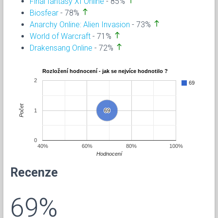
north
Final fantasy XI Online
- 85%
north
Biosfear
- 78%
north
Anarchy Online: Alien Invasion
- 73%
north
World of Warcraft
- 71%
north
Drakensang Online
- 72%
Rozložení hodnocení - jak se nejvíce hodnotilo ?
2
69
Počet
1
69
69
0
40%
60%
80%
100%
Hodnocení
Recenze
69%