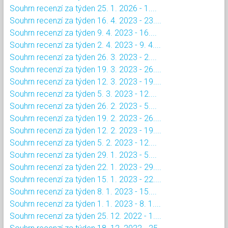
Souhrn recenzí za týden 25. 1. 2026 - 1....
Souhrn recenzí za týden 16. 4. 2023 - 23....
Souhrn recenzí za týden 9. 4. 2023 - 16....
Souhrn recenzí za týden 2. 4. 2023 - 9. 4....
Souhrn recenzí za týden 26. 3. 2023 - 2....
Souhrn recenzí za týden 19. 3. 2023 - 26....
Souhrn recenzí za týden 12. 3. 2023 - 19....
Souhrn recenzí za týden 5. 3. 2023 - 12....
Souhrn recenzí za týden 26. 2. 2023 - 5....
Souhrn recenzí za týden 19. 2. 2023 - 26....
Souhrn recenzí za týden 12. 2. 2023 - 19....
Souhrn recenzí za týden 5. 2. 2023 - 12....
Souhrn recenzí za týden 29. 1. 2023 - 5....
Souhrn recenzí za týden 22. 1. 2023 - 29....
Souhrn recenzí za týden 15. 1. 2023 - 22....
Souhrn recenzí za týden 8. 1. 2023 - 15....
Souhrn recenzí za týden 1. 1. 2023 - 8. 1....
Souhrn recenzí za týden 25. 12. 2022 - 1....