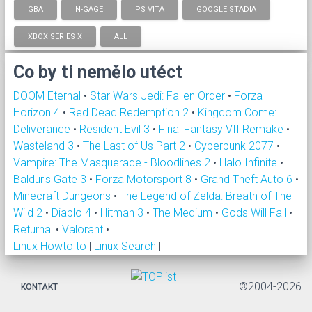
GBA
N-GAGE
PS VITA
GOOGLE STADIA
XBOX SERIES X
ALL
Co by ti nemělo utéct
DOOM Eternal
•
Star Wars Jedi: Fallen Order
•
Forza
Horizon 4
•
Red Dead Redemption 2
•
Kingdom Come:
Deliverance
•
Resident Evil 3
•
Final Fantasy VII Remake
•
Wasteland 3
•
The Last of Us Part 2
•
Cyberpunk 2077
•
Vampire: The Masquerade - Bloodlines 2
•
Halo Infinite
•
Baldur's Gate 3
•
Forza Motorsport 8
•
Grand Theft Auto 6
•
Minecraft Dungeons
•
The Legend of Zelda: Breath of The
Wild 2
•
Diablo 4
•
Hitman 3
•
The Medium
•
Gods Will Fall
•
Returnal
•
Valorant
•
Linux Howto to
|
Linux Search
|
©2004-2026
KONTAKT