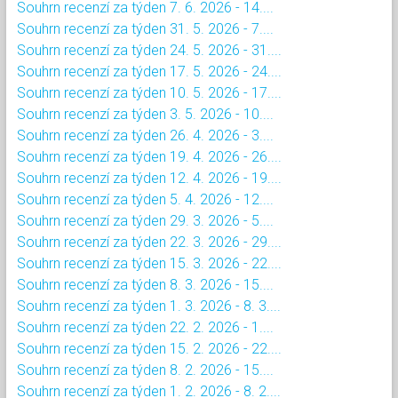
Souhrn recenzí za týden 7. 6. 2026 - 14....
Souhrn recenzí za týden 31. 5. 2026 - 7....
Souhrn recenzí za týden 24. 5. 2026 - 31....
Souhrn recenzí za týden 17. 5. 2026 - 24....
Souhrn recenzí za týden 10. 5. 2026 - 17....
Souhrn recenzí za týden 3. 5. 2026 - 10....
Souhrn recenzí za týden 26. 4. 2026 - 3....
Souhrn recenzí za týden 19. 4. 2026 - 26....
Souhrn recenzí za týden 12. 4. 2026 - 19....
Souhrn recenzí za týden 5. 4. 2026 - 12....
Souhrn recenzí za týden 29. 3. 2026 - 5....
Souhrn recenzí za týden 22. 3. 2026 - 29....
Souhrn recenzí za týden 15. 3. 2026 - 22....
Souhrn recenzí za týden 8. 3. 2026 - 15....
Souhrn recenzí za týden 1. 3. 2026 - 8. 3....
Souhrn recenzí za týden 22. 2. 2026 - 1....
Souhrn recenzí za týden 15. 2. 2026 - 22....
Souhrn recenzí za týden 8. 2. 2026 - 15....
Souhrn recenzí za týden 1. 2. 2026 - 8. 2....