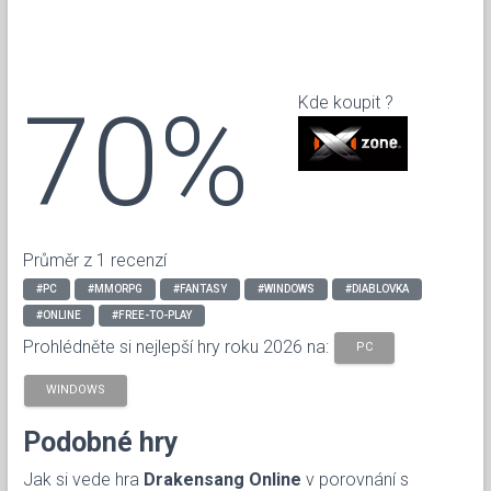
70%
Kde koupit ?
Průměr z 1 recenzí
#PC
#MMORPG
#FANTASY
#WINDOWS
#DIABLOVKA
#ONLINE
#FREE-TO-PLAY
Prohlédněte si nejlepší hry roku 2026 na:
PC
WINDOWS
Podobné hry
Jak si vede hra
Drakensang Online
v porovnání s