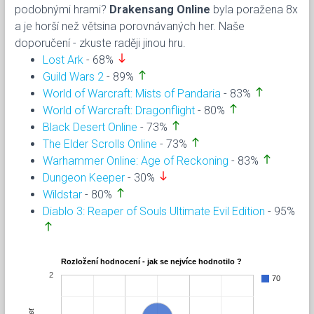
podobnými hrami?
Drakensang Online
byla poražena 8x
a je horší než větsina porovnávaných her. Naše
doporučení - zkuste raději jinou hru.
south
Lost Ark
- 68%
north
Guild Wars 2
- 89%
north
World of Warcraft: Mists of Pandaria
- 83%
north
World of Warcraft: Dragonflight
- 80%
north
Black Desert Online
- 73%
north
The Elder Scrolls Online
- 73%
north
Warhammer Online: Age of Reckoning
- 83%
south
Dungeon Keeper
- 30%
north
Wildstar
- 80%
Diablo 3: Reaper of Souls Ultimate Evil Edition
- 95%
north
Rozložení hodnocení - jak se nejvíce hodnotilo ?
2
70