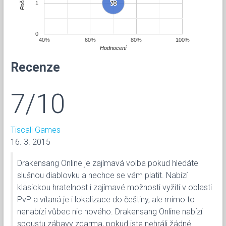
Počet
1
70
70
0
40%
60%
80%
100%
Hodnocení
Recenze
7/10
Tiscali Games
16. 3. 2015
Drakensang Online je zajímavá volba pokud hledáte
slušnou diablovku a nechce se vám platit. Nabízí
klasickou hratelnost i zajímavé možnosti vyžití v oblasti
PvP a vítaná je i lokalizace do češtiny, ale mimo to
nenabízí vůbec nic nového. Drakensang Online nabízí
spoustu zábavy zdarma, pokud jste nehráli žádné