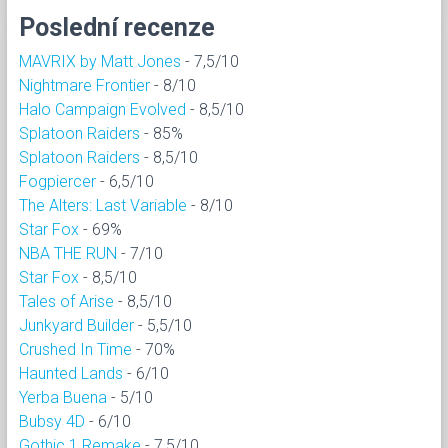
Poslední recenze
MAVRIX by Matt Jones
- 7,5/10
Nightmare Frontier
- 8/10
Halo Campaign Evolved
- 8,5/10
Splatoon Raiders
- 85%
Splatoon Raiders
- 8,5/10
Fogpiercer
- 6,5/10
The Alters: Last Variable
- 8/10
Star Fox
- 69%
NBA THE RUN
- 7/10
Star Fox
- 8,5/10
Tales of Arise
- 8,5/10
Junkyard Builder
- 5,5/10
Crushed In Time
- 70%
Haunted Lands
- 6/10
Yerba Buena
- 5/10
Bubsy 4D
- 6/10
Gothic 1 Remake
- 7,5/10