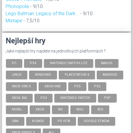
Phonopolis
- 9/10
Lego Batman: Legacy of the Dark...
- 9/10
Mixtape
- 7,5/10
Nejlepší hry
Jaké nejlepší hry najdete na jednotlivých platformách ?
PC
PS4
NINTENDO SWITCH LITE
MACOS
LINUX
WINDOWS
PLAYSTATION 4
ANDROID
XBOX ONE X
XBOX-ONE
PS5
PS2
XBOX 360
PS3
NINTENDO SWITCH
PSP
MOBIL
XBOX
WII
WIIU
3DS
GBA
N-GAGE
PS VITA
GOOGLE STADIA
XBOX SERIES X
ALL