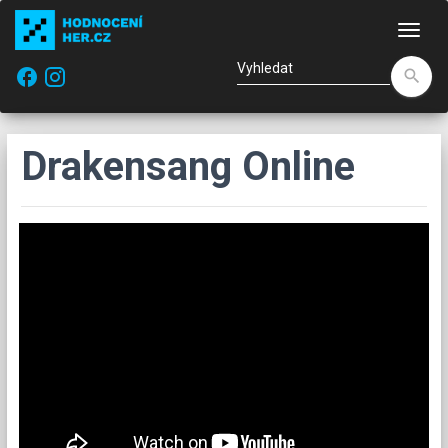
Nav
facebook
search
Drakensang Online