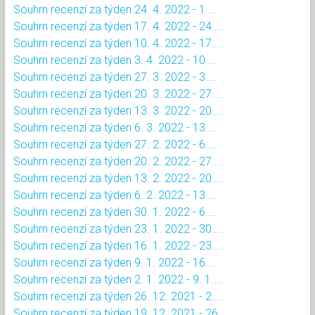
Souhrn recenzí za týden 24. 4. 2022 - 1....
Souhrn recenzí za týden 17. 4. 2022 - 24....
Souhrn recenzí za týden 10. 4. 2022 - 17....
Souhrn recenzí za týden 3. 4. 2022 - 10....
Souhrn recenzí za týden 27. 3. 2022 - 3....
Souhrn recenzí za týden 20. 3. 2022 - 27....
Souhrn recenzí za týden 13. 3. 2022 - 20....
Souhrn recenzí za týden 6. 3. 2022 - 13....
Souhrn recenzí za týden 27. 2. 2022 - 6....
Souhrn recenzí za týden 20. 2. 2022 - 27....
Souhrn recenzí za týden 13. 2. 2022 - 20....
Souhrn recenzí za týden 6. 2. 2022 - 13....
Souhrn recenzí za týden 30. 1. 2022 - 6....
Souhrn recenzí za týden 23. 1. 2022 - 30....
Souhrn recenzí za týden 16. 1. 2022 - 23....
Souhrn recenzí za týden 9. 1. 2022 - 16....
Souhrn recenzí za týden 2. 1. 2022 - 9. 1....
Souhrn recenzí za týden 26. 12. 2021 - 2....
Souhrn recenzí za týden 19. 12. 2021 - 26....