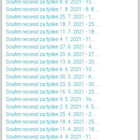
Souhrn recenzí za týden 8. 8. 2021 - 15....
Souhrn recenzí za týden 1. 8. 2021 - 8. 8....
Souhrn recenzí za týden 25. 7. 2021 - 1....
Souhrn recenzí za týden 18. 7. 2021 - 25....
Souhrn recenzí za týden 11. 7. 2021 - 18....
Souhrn recenzí za týden 4. 7. 2021 - 11....
Souhrn recenzí za týden 27. 6. 2021 - 4....
Souhrn recenzí za týden 20. 6. 2021 - 27....
Souhrn recenzí za týden 13. 6. 2021 - 20....
Souhrn recenzí za týden 6. 6. 2021 - 13....
Souhrn recenzí za týden 30. 5. 2021 - 6....
Souhrn recenzí za týden 23. 5. 2021 - 30....
Souhrn recenzí za týden 16. 5. 2021 - 23....
Souhrn recenzí za týden 9. 5. 2021 - 16....
Souhrn recenzí za týden 2. 5. 2021 - 9. 5....
Souhrn recenzí za týden 25. 4. 2021 - 2....
Souhrn recenzí za týden 18. 4. 2021 - 25....
Souhrn recenzí za týden 11. 4. 2021 - 18....
Souhrn recenzí za týden 4. 4. 2021 - 11....