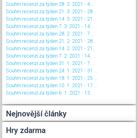
Souhrn recenzí za týden 28. 3. 2021 - 4....
Souhrn recenzí za týden 21. 3. 2021 - 28....
Souhrn recenzí za týden 14. 3. 2021 - 21....
Souhrn recenzí za týden 7. 3. 2021 - 14....
Souhrn recenzí za týden 28. 2. 2021 - 7....
Souhrn recenzí za týden 21. 2. 2021 - 28....
Souhrn recenzí za týden 14. 2. 2021 - 21....
Souhrn recenzí za týden 7. 2. 2021 - 14....
Souhrn recenzí za týden 31. 1. 2021 - 7....
Souhrn recenzí za týden 24. 1. 2021 - 31....
Souhrn recenzí za týden 18. 1. 2021 - 25....
Souhrn recenzí za týden 10. 1. 2021 - 17....
Souhrn recenzí za týden 6. 1. 2021 - 13....
Nejnovější články
Hry zdarma