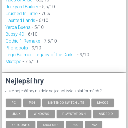
Junkyard Builder
- 5,5/10
Crushed In Time
- 70%
Haunted Lands
- 6/10
Yerba Buena
- 5/10
Bubsy 4D
- 6/10
Gothic 1 Remake
- 7,5/10
Phonopolis
- 9/10
Lego Batman: Legacy of the Dark...
- 9/10
Mixtape
- 7,5/10
Nejlepší hry
Jaké nejlepší hry najdete na jednotlivých platformách ?
PC
PS4
NINTENDO SWITCH LITE
MACOS
LINUX
WINDOWS
PLAYSTATION 4
ANDROID
XBOX ONE X
XBOX-ONE
PS5
PS2