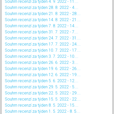
Souhrn recenzí za týden 4. 9. 2022 - 11....
Souhrn recenzí za týden 28. 8. 2022 - 4....
Souhrn recenzí za týden 21. 8. 2022 - 28....
Souhrn recenzí za týden 14. 8. 2022 - 21....
Souhrn recenzí za týden 7. 8. 2022 - 14....
Souhrn recenzí za týden 31. 7. 2022 - 7....
Souhrn recenzí za týden 24. 7. 2022 - 31....
Souhrn recenzí za týden 17. 7. 2022 - 24....
Souhrn recenzí za týden 10. 7. 2022 - 17....
Souhrn recenzí za týden 3. 7. 2022 - 10....
Souhrn recenzí za týden 26. 6. 2022 - 3....
Souhrn recenzí za týden 19. 6. 2022 - 26....
Souhrn recenzí za týden 12. 6. 2022 - 19....
Souhrn recenzí za týden 5. 6. 2022 - 12....
Souhrn recenzí za týden 29. 5. 2022 - 5....
Souhrn recenzí za týden 22. 5. 2022 - 29....
Souhrn recenzí za týden 15. 5. 2022 - 22....
Souhrn recenzí za týden 8. 5. 2022 - 15....
Souhrn recenzí za týden 1. 5. 2022 - 8. 5....