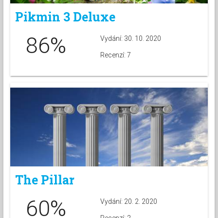
Pikmin 3 Deluxe
86%
Vydání: 30. 10. 2020
Recenzí: 7
The Pillar
60%
Vydání: 20. 2. 2020