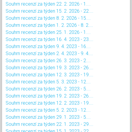
Souhrn recenzí za týden 22. 2. 2026 - 1....
Souhrn recenzí za týden 15. 2. 2026 - 22....
Souhrn recenzí za týden 8. 2. 2026 - 15....
Souhrn recenzí za týden 1. 2. 2026 - 8. 2....
Souhrn recenzí za týden 25. 1. 2026 - 1....
Souhrn recenzí za týden 16. 4. 2023 - 23....
Souhrn recenzí za týden 9. 4. 2023 - 16....
Souhrn recenzí za týden 2. 4. 2023 - 9. 4....
Souhrn recenzí za týden 26. 3. 2023 - 2....
Souhrn recenzí za týden 19. 3. 2023 - 26....
Souhrn recenzí za týden 12. 3. 2023 - 19....
Souhrn recenzí za týden 5. 3. 2023 - 12....
Souhrn recenzí za týden 26. 2. 2023 - 5....
Souhrn recenzí za týden 19. 2. 2023 - 26....
Souhrn recenzí za týden 12. 2. 2023 - 19....
Souhrn recenzí za týden 5. 2. 2023 - 12....
Souhrn recenzí za týden 29. 1. 2023 - 5....
Souhrn recenzí za týden 22. 1. 2023 - 29....
Souhrn recenzí za týden 15. 1. 2023 - 22....