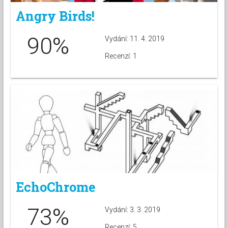
Angry Birds!
90%
Vydání: 11. 4. 2019
Recenzí: 1
EchoChrome
73%
Vydání: 3. 3. 2019
Recenzí: 5