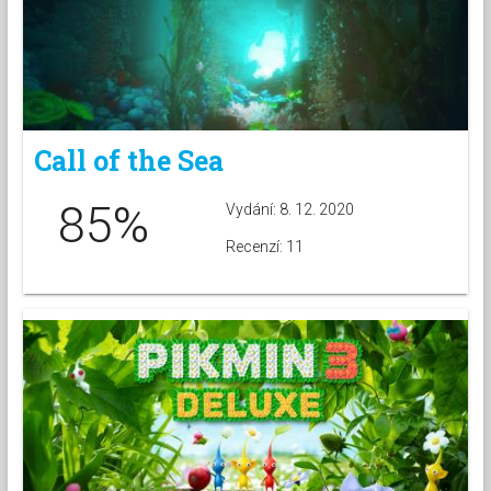
Call of the Sea
85%
Vydání: 8. 12. 2020
Recenzí: 11