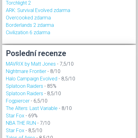
Torchlight 2
ARK: Survival Evolved zdarma
Overcooked zdarma
Borderlands 2 zdarma
Civilization 6 zdarma
Poslední recenze
MAVRIX by Matt Jones
- 7,5/10
Nightmare Frontier
- 8/10
Halo Campaign Evolved
- 8,5/10
Splatoon Raiders
- 85%
Splatoon Raiders
- 8,5/10
Fogpiercer
- 6,5/10
The Alters: Last Variable
- 8/10
Star Fox
- 69%
NBA THE RUN
- 7/10
Star Fox
- 8,5/10
Tales of Arise
- 8,5/10