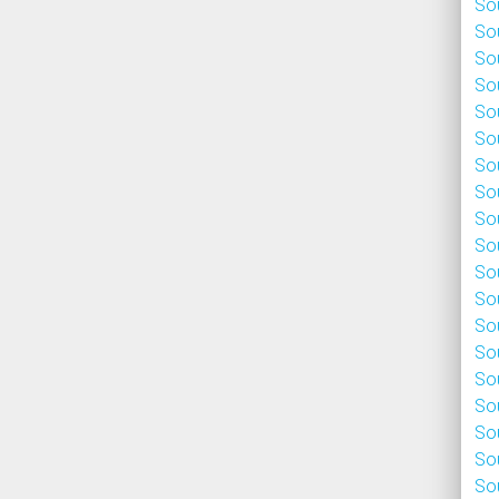
Sou
Sou
Sou
Sou
Sou
Sou
Sou
Sou
Sou
Sou
Sou
Sou
Sou
Sou
Sou
Sou
Sou
Sou
Sou