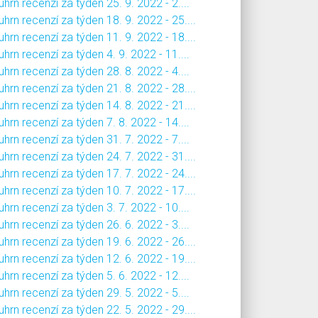
hrn recenzí za týden 25. 9. 2022 - 2....
hrn recenzí za týden 18. 9. 2022 - 25....
hrn recenzí za týden 11. 9. 2022 - 18....
hrn recenzí za týden 4. 9. 2022 - 11....
hrn recenzí za týden 28. 8. 2022 - 4....
hrn recenzí za týden 21. 8. 2022 - 28....
hrn recenzí za týden 14. 8. 2022 - 21....
hrn recenzí za týden 7. 8. 2022 - 14....
hrn recenzí za týden 31. 7. 2022 - 7....
hrn recenzí za týden 24. 7. 2022 - 31....
hrn recenzí za týden 17. 7. 2022 - 24....
hrn recenzí za týden 10. 7. 2022 - 17....
hrn recenzí za týden 3. 7. 2022 - 10....
hrn recenzí za týden 26. 6. 2022 - 3....
hrn recenzí za týden 19. 6. 2022 - 26....
hrn recenzí za týden 12. 6. 2022 - 19....
hrn recenzí za týden 5. 6. 2022 - 12....
hrn recenzí za týden 29. 5. 2022 - 5....
hrn recenzí za týden 22. 5. 2022 - 29....