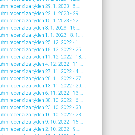
hrn recenzí za týden 29. 1. 2023 - 5....
hrn recenzí za týden 22. 1. 2023 - 29....
hrn recenzí za týden 15. 1. 2023 - 22....
hrn recenzí za týden 8. 1. 2023 - 15....
hrn recenzí za týden 1. 1. 2023 - 8. 1....
hrn recenzí za týden 25. 12. 2022 - 1....
hrn recenzí za týden 18. 12. 2022 - 25....
hrn recenzí za týden 11. 12. 2022 - 18....
hrn recenzí za týden 4. 12. 2022 - 11....
hrn recenzí za týden 27. 11. 2022 - 4....
hrn recenzí za týden 20. 11. 2022 - 27....
hrn recenzí za týden 13. 11. 2022 - 20....
hrn recenzí za týden 6. 11. 2022 - 13....
hrn recenzí za týden 30. 10. 2022 - 6....
hrn recenzí za týden 23. 10. 2022 - 30....
hrn recenzí za týden 16. 10. 2022 - 23....
hrn recenzí za týden 9. 10. 2022 - 16....
hrn recenzí za týden 2. 10. 2022 - 9....