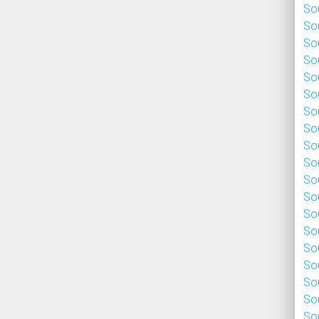
Sou
Sou
Sou
Sou
Sou
Sou
Sou
Sou
Sou
Sou
Sou
Sou
Sou
Sou
Sou
Sou
Sou
Sou
Sou