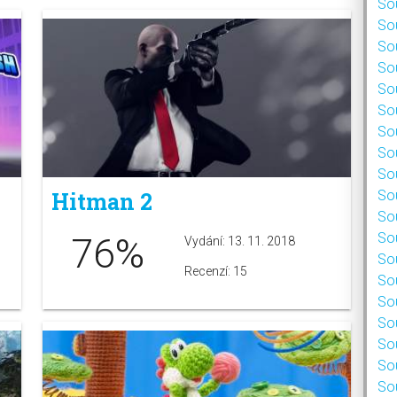
Sou
Sou
Sou
Sou
Sou
Sou
Sou
Sou
Sou
Sou
Hitman 2
Sou
Sou
76%
Vydání: 13. 11. 2018
Sou
Recenzí: 15
Sou
Sou
Sou
Sou
Sou
Sou