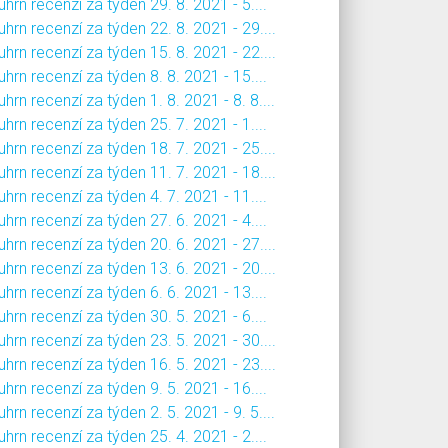
hrn recenzí za týden 29. 8. 2021 - 5....
hrn recenzí za týden 22. 8. 2021 - 29....
hrn recenzí za týden 15. 8. 2021 - 22....
hrn recenzí za týden 8. 8. 2021 - 15....
hrn recenzí za týden 1. 8. 2021 - 8. 8....
hrn recenzí za týden 25. 7. 2021 - 1....
hrn recenzí za týden 18. 7. 2021 - 25....
hrn recenzí za týden 11. 7. 2021 - 18....
hrn recenzí za týden 4. 7. 2021 - 11....
hrn recenzí za týden 27. 6. 2021 - 4....
hrn recenzí za týden 20. 6. 2021 - 27....
hrn recenzí za týden 13. 6. 2021 - 20....
hrn recenzí za týden 6. 6. 2021 - 13....
hrn recenzí za týden 30. 5. 2021 - 6....
hrn recenzí za týden 23. 5. 2021 - 30....
hrn recenzí za týden 16. 5. 2021 - 23....
hrn recenzí za týden 9. 5. 2021 - 16....
hrn recenzí za týden 2. 5. 2021 - 9. 5....
hrn recenzí za týden 25. 4. 2021 - 2....