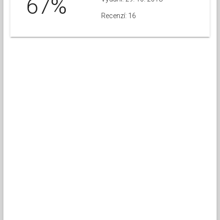
67%
Recenzí: 16