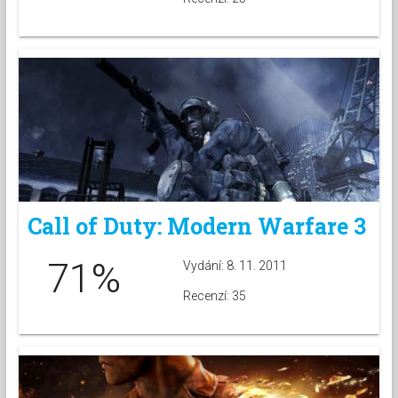
Call of Duty: Modern Warfare 3
71%
Vydání: 8. 11. 2011
Recenzí: 35