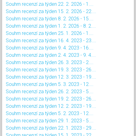
Souhrn recenzí za týden 22. 2. 2026 - 1....
Souhrn recenzí za týden 15. 2. 2026 - 22....
Souhrn recenzí za týden 8. 2. 2026 - 15....
Souhrn recenzí za týden 1. 2. 2026 - 8. 2....
Souhrn recenzí za týden 25. 1. 2026 - 1....
Souhrn recenzí za týden 16. 4. 2023 - 23....
Souhrn recenzí za týden 9. 4. 2023 - 16....
Souhrn recenzí za týden 2. 4. 2023 - 9. 4....
Souhrn recenzí za týden 26. 3. 2023 - 2....
Souhrn recenzí za týden 19. 3. 2023 - 26....
Souhrn recenzí za týden 12. 3. 2023 - 19....
Souhrn recenzí za týden 5. 3. 2023 - 12....
Souhrn recenzí za týden 26. 2. 2023 - 5....
Souhrn recenzí za týden 19. 2. 2023 - 26....
Souhrn recenzí za týden 12. 2. 2023 - 19....
Souhrn recenzí za týden 5. 2. 2023 - 12....
Souhrn recenzí za týden 29. 1. 2023 - 5....
Souhrn recenzí za týden 22. 1. 2023 - 29....
Souhrn recenzí za týden 15. 1. 2023 - 22....