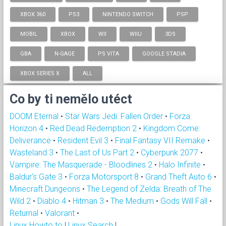
XBOX 360
PS3
NINTENDO SWITCH
PSP
MOBIL
XBOX
WII
WIIU
3DS
GBA
N-GAGE
PS VITA
GOOGLE STADIA
XBOX SERIES X
ALL
Co by ti nemělo utéct
DOOM Eternal
•
Star Wars Jedi: Fallen Order
•
Forza
Horizon 4
•
Red Dead Redemption 2
•
Kingdom Come:
Deliverance
•
Resident Evil 3
•
Final Fantasy VII Remake
•
Wasteland 3
•
The Last of Us Part 2
•
Cyberpunk 2077
•
Vampire: The Masquerade - Bloodlines 2
•
Halo Infinite
•
Baldur's Gate 3
•
Forza Motorsport 8
•
Grand Theft Auto 6
•
Minecraft Dungeons
•
The Legend of Zelda: Breath of The
Wild 2
•
Diablo 4
•
Hitman 3
•
The Medium
•
Gods Will Fall
•
Returnal
•
Valorant
•
Linux Howto to
|
Linux Search
|