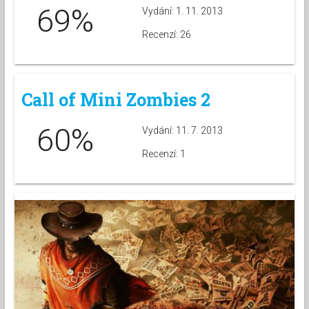
69%
Vydání: 1. 11. 2013
Recenzí: 26
Call of Mini Zombies 2
60%
Vydání: 11. 7. 2013
Recenzí: 1