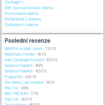
Torchlight 2
ARK: Survival Evolved zdarma
Overcooked zdarma
Borderlands 2 zdarma
Civilization 6 zdarma
Poslední recenze
MAVRIX by Matt Jones
- 7,5/10
Nightmare Frontier
- 8/10
Halo Campaign Evolved
- 8,5/10
Splatoon Raiders
- 85%
Splatoon Raiders
- 8,5/10
Fogpiercer
- 6,5/10
The Alters: Last Variable
- 8/10
Star Fox
- 69%
NBA THE RUN
- 7/10
Star Fox
- 8,5/10
Tales of Arise
- 8,5/10