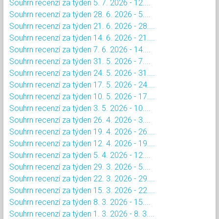
Souhrn recenzí za týden 5. 7. 2026 - 12....
Souhrn recenzí za týden 28. 6. 2026 - 5....
Souhrn recenzí za týden 21. 6. 2026 - 28....
Souhrn recenzí za týden 14. 6. 2026 - 21....
Souhrn recenzí za týden 7. 6. 2026 - 14....
Souhrn recenzí za týden 31. 5. 2026 - 7....
Souhrn recenzí za týden 24. 5. 2026 - 31....
Souhrn recenzí za týden 17. 5. 2026 - 24....
Souhrn recenzí za týden 10. 5. 2026 - 17....
Souhrn recenzí za týden 3. 5. 2026 - 10....
Souhrn recenzí za týden 26. 4. 2026 - 3....
Souhrn recenzí za týden 19. 4. 2026 - 26....
Souhrn recenzí za týden 12. 4. 2026 - 19....
Souhrn recenzí za týden 5. 4. 2026 - 12....
Souhrn recenzí za týden 29. 3. 2026 - 5....
Souhrn recenzí za týden 22. 3. 2026 - 29....
Souhrn recenzí za týden 15. 3. 2026 - 22....
Souhrn recenzí za týden 8. 3. 2026 - 15....
Souhrn recenzí za týden 1. 3. 2026 - 8. 3....