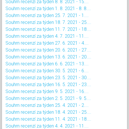
Souhrn recenzí za týden 8. 8. 2021 - 15....
Souhrn recenzí za týden 1. 8. 2021 - 8. 8....
Souhrn recenzí za týden 25. 7. 2021 - 1....
Souhrn recenzí za týden 18. 7. 2021 - 25....
Souhrn recenzí za týden 11. 7. 2021 - 18....
Souhrn recenzí za týden 4. 7. 2021 - 11....
Souhrn recenzí za týden 27. 6. 2021 - 4....
Souhrn recenzí za týden 20. 6. 2021 - 27....
Souhrn recenzí za týden 13. 6. 2021 - 20....
Souhrn recenzí za týden 6. 6. 2021 - 13....
Souhrn recenzí za týden 30. 5. 2021 - 6....
Souhrn recenzí za týden 23. 5. 2021 - 30....
Souhrn recenzí za týden 16. 5. 2021 - 23....
Souhrn recenzí za týden 9. 5. 2021 - 16....
Souhrn recenzí za týden 2. 5. 2021 - 9. 5....
Souhrn recenzí za týden 25. 4. 2021 - 2....
Souhrn recenzí za týden 18. 4. 2021 - 25....
Souhrn recenzí za týden 11. 4. 2021 - 18....
Souhrn recenzí za týden 4. 4. 2021 - 11....