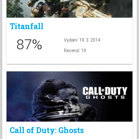
Titanfall
87%
Vydání: 19. 3. 2014
Recenzí: 19
Call of Duty: Ghosts