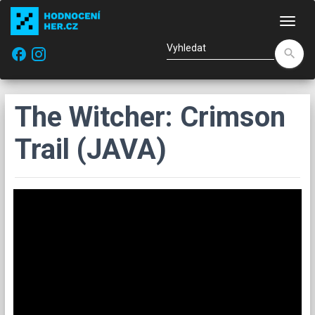
Nav
facebook
search
The Witcher: Crimson
Trail (JAVA)