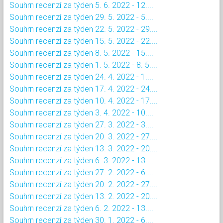
Souhrn recenzí za týden 5. 6. 2022 - 12....
Souhrn recenzí za týden 29. 5. 2022 - 5....
Souhrn recenzí za týden 22. 5. 2022 - 29....
Souhrn recenzí za týden 15. 5. 2022 - 22....
Souhrn recenzí za týden 8. 5. 2022 - 15....
Souhrn recenzí za týden 1. 5. 2022 - 8. 5....
Souhrn recenzí za týden 24. 4. 2022 - 1....
Souhrn recenzí za týden 17. 4. 2022 - 24....
Souhrn recenzí za týden 10. 4. 2022 - 17....
Souhrn recenzí za týden 3. 4. 2022 - 10....
Souhrn recenzí za týden 27. 3. 2022 - 3....
Souhrn recenzí za týden 20. 3. 2022 - 27....
Souhrn recenzí za týden 13. 3. 2022 - 20....
Souhrn recenzí za týden 6. 3. 2022 - 13....
Souhrn recenzí za týden 27. 2. 2022 - 6....
Souhrn recenzí za týden 20. 2. 2022 - 27....
Souhrn recenzí za týden 13. 2. 2022 - 20....
Souhrn recenzí za týden 6. 2. 2022 - 13....
Souhrn recenzí za týden 30. 1. 2022 - 6....