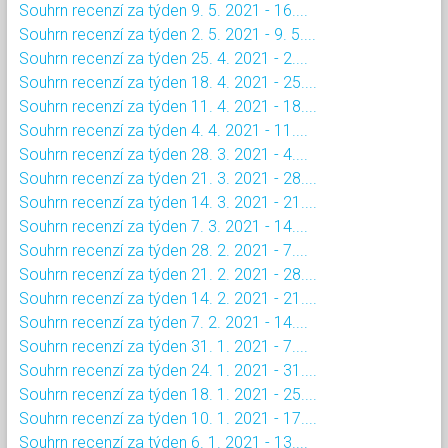
Souhrn recenzí za týden 9. 5. 2021 - 16....
Souhrn recenzí za týden 2. 5. 2021 - 9. 5....
Souhrn recenzí za týden 25. 4. 2021 - 2....
Souhrn recenzí za týden 18. 4. 2021 - 25....
Souhrn recenzí za týden 11. 4. 2021 - 18....
Souhrn recenzí za týden 4. 4. 2021 - 11....
Souhrn recenzí za týden 28. 3. 2021 - 4....
Souhrn recenzí za týden 21. 3. 2021 - 28....
Souhrn recenzí za týden 14. 3. 2021 - 21....
Souhrn recenzí za týden 7. 3. 2021 - 14....
Souhrn recenzí za týden 28. 2. 2021 - 7....
Souhrn recenzí za týden 21. 2. 2021 - 28....
Souhrn recenzí za týden 14. 2. 2021 - 21....
Souhrn recenzí za týden 7. 2. 2021 - 14....
Souhrn recenzí za týden 31. 1. 2021 - 7....
Souhrn recenzí za týden 24. 1. 2021 - 31....
Souhrn recenzí za týden 18. 1. 2021 - 25....
Souhrn recenzí za týden 10. 1. 2021 - 17....
Souhrn recenzí za týden 6. 1. 2021 - 13....