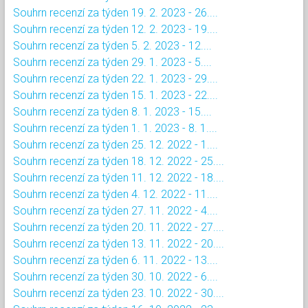
Souhrn recenzí za týden 19. 2. 2023 - 26....
Souhrn recenzí za týden 12. 2. 2023 - 19....
Souhrn recenzí za týden 5. 2. 2023 - 12....
Souhrn recenzí za týden 29. 1. 2023 - 5....
Souhrn recenzí za týden 22. 1. 2023 - 29....
Souhrn recenzí za týden 15. 1. 2023 - 22....
Souhrn recenzí za týden 8. 1. 2023 - 15....
Souhrn recenzí za týden 1. 1. 2023 - 8. 1....
Souhrn recenzí za týden 25. 12. 2022 - 1....
Souhrn recenzí za týden 18. 12. 2022 - 25....
Souhrn recenzí za týden 11. 12. 2022 - 18....
Souhrn recenzí za týden 4. 12. 2022 - 11....
Souhrn recenzí za týden 27. 11. 2022 - 4....
Souhrn recenzí za týden 20. 11. 2022 - 27....
Souhrn recenzí za týden 13. 11. 2022 - 20....
Souhrn recenzí za týden 6. 11. 2022 - 13....
Souhrn recenzí za týden 30. 10. 2022 - 6....
Souhrn recenzí za týden 23. 10. 2022 - 30....