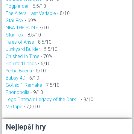
Fogpiercer
- 6,5/10
The Alters: Last Variable
- 8/10
Star Fox
- 69%
NBA THE RUN
- 7/10
Star Fox
- 8,5/10
Tales of Arise
- 8,5/10
Junkyard Builder
- 5,5/10
Crushed In Time
- 70%
Haunted Lands
- 6/10
Yerba Buena
- 5/10
Bubsy 4D
- 6/10
Gothic 1 Remake
- 7,5/10
Phonopolis
- 9/10
Lego Batman: Legacy of the Dark...
- 9/10
Mixtape
- 7,5/10
Nejlepší hry