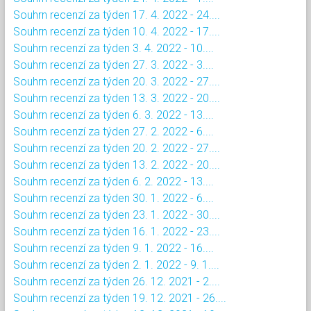
Souhrn recenzí za týden 17. 4. 2022 - 24....
Souhrn recenzí za týden 10. 4. 2022 - 17....
Souhrn recenzí za týden 3. 4. 2022 - 10....
Souhrn recenzí za týden 27. 3. 2022 - 3....
Souhrn recenzí za týden 20. 3. 2022 - 27....
Souhrn recenzí za týden 13. 3. 2022 - 20....
Souhrn recenzí za týden 6. 3. 2022 - 13....
Souhrn recenzí za týden 27. 2. 2022 - 6....
Souhrn recenzí za týden 20. 2. 2022 - 27....
Souhrn recenzí za týden 13. 2. 2022 - 20....
Souhrn recenzí za týden 6. 2. 2022 - 13....
Souhrn recenzí za týden 30. 1. 2022 - 6....
Souhrn recenzí za týden 23. 1. 2022 - 30....
Souhrn recenzí za týden 16. 1. 2022 - 23....
Souhrn recenzí za týden 9. 1. 2022 - 16....
Souhrn recenzí za týden 2. 1. 2022 - 9. 1....
Souhrn recenzí za týden 26. 12. 2021 - 2....
Souhrn recenzí za týden 19. 12. 2021 - 26....