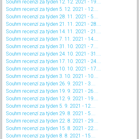
Souhrn recenzí za týden 12. 12. 2021 - 19....
Souhrn recenzí za týden 5. 12. 2021 - 12....
Souhrn recenzí za týden 28. 11. 2021 - 5....
Souhrn recenzí za týden 21. 11. 2021 - 28....
Souhrn recenzí za týden 14. 11. 2021 - 21....
Souhrn recenzí za týden 7. 11. 2021 - 14....
Souhrn recenzí za týden 31. 10. 2021 - 7....
Souhrn recenzí za týden 24. 10. 2021 - 31....
Souhrn recenzí za týden 17. 10. 2021 - 24....
Souhrn recenzí za týden 10. 10. 2021 - 17....
Souhrn recenzí za týden 3. 10. 2021 - 10....
Souhrn recenzí za týden 26. 9. 2021 - 3....
Souhrn recenzí za týden 19. 9. 2021 - 26....
Souhrn recenzí za týden 12. 9. 2021 - 19....
Souhrn recenzí za týden 5. 9. 2021 - 12....
Souhrn recenzí za týden 29. 8. 2021 - 5....
Souhrn recenzí za týden 22. 8. 2021 - 29....
Souhrn recenzí za týden 15. 8. 2021 - 22....
Souhrn recenzí za týden 8. 8. 2021 - 15....