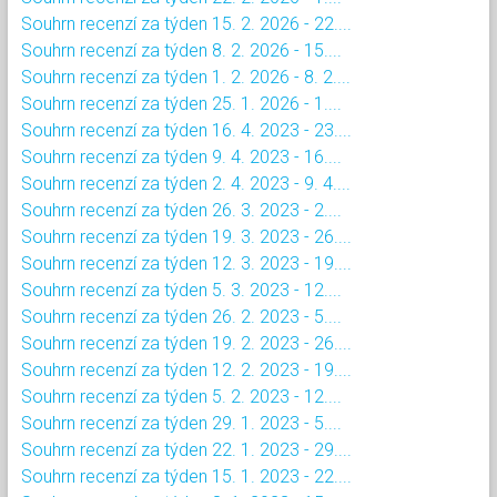
Souhrn recenzí za týden 15. 2. 2026 - 22....
Souhrn recenzí za týden 8. 2. 2026 - 15....
Souhrn recenzí za týden 1. 2. 2026 - 8. 2....
Souhrn recenzí za týden 25. 1. 2026 - 1....
Souhrn recenzí za týden 16. 4. 2023 - 23....
Souhrn recenzí za týden 9. 4. 2023 - 16....
Souhrn recenzí za týden 2. 4. 2023 - 9. 4....
Souhrn recenzí za týden 26. 3. 2023 - 2....
Souhrn recenzí za týden 19. 3. 2023 - 26....
Souhrn recenzí za týden 12. 3. 2023 - 19....
Souhrn recenzí za týden 5. 3. 2023 - 12....
Souhrn recenzí za týden 26. 2. 2023 - 5....
Souhrn recenzí za týden 19. 2. 2023 - 26....
Souhrn recenzí za týden 12. 2. 2023 - 19....
Souhrn recenzí za týden 5. 2. 2023 - 12....
Souhrn recenzí za týden 29. 1. 2023 - 5....
Souhrn recenzí za týden 22. 1. 2023 - 29....
Souhrn recenzí za týden 15. 1. 2023 - 22....