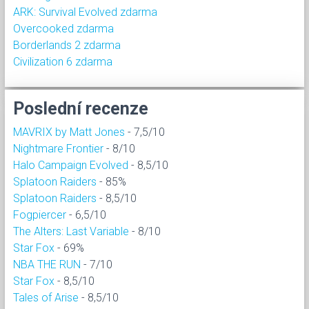
ARK: Survival Evolved zdarma
Overcooked zdarma
Borderlands 2 zdarma
Civilization 6 zdarma
Poslední recenze
MAVRIX by Matt Jones
- 7,5/10
Nightmare Frontier
- 8/10
Halo Campaign Evolved
- 8,5/10
Splatoon Raiders
- 85%
Splatoon Raiders
- 8,5/10
Fogpiercer
- 6,5/10
The Alters: Last Variable
- 8/10
Star Fox
- 69%
NBA THE RUN
- 7/10
Star Fox
- 8,5/10
Tales of Arise
- 8,5/10