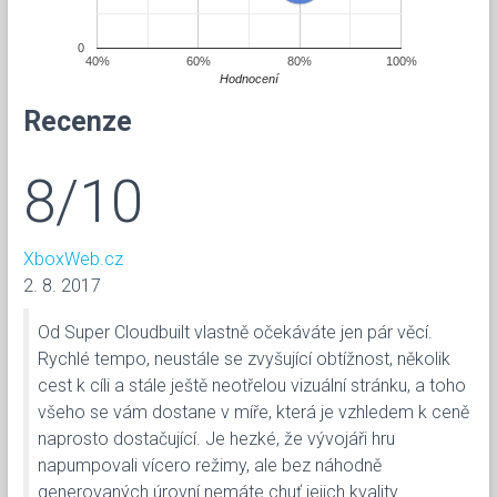
0
40%
60%
80%
100%
Hodnocení
Recenze
8/10
XboxWeb.cz
2. 8. 2017
Od Super Cloudbuilt vlastně očekáváte jen pár věcí.
Rychlé tempo, neustále se zvyšující obtížnost, několik
cest k cíli a stále ještě neotřelou vizuální stránku, a toho
všeho se vám dostane v míře, která je vzhledem k ceně
naprosto dostačující. Je hezké, že vývojáři hru
napumpovali vícero režimy, ale bez náhodně
generovaných úrovní nemáte chuť jejich kvality