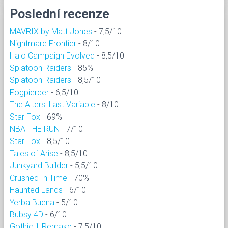
Poslední recenze
MAVRIX by Matt Jones
- 7,5/10
Nightmare Frontier
- 8/10
Halo Campaign Evolved
- 8,5/10
Splatoon Raiders
- 85%
Splatoon Raiders
- 8,5/10
Fogpiercer
- 6,5/10
The Alters: Last Variable
- 8/10
Star Fox
- 69%
NBA THE RUN
- 7/10
Star Fox
- 8,5/10
Tales of Arise
- 8,5/10
Junkyard Builder
- 5,5/10
Crushed In Time
- 70%
Haunted Lands
- 6/10
Yerba Buena
- 5/10
Bubsy 4D
- 6/10
Gothic 1 Remake
- 7,5/10