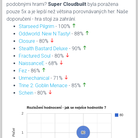
podobnými hrami?
Super Cloudbuilt
byla poražena
pouze 5x a je lepší než větsina porovnávaných her. Naše
doporučení - hra stojí za zahrání.
north
Starseed Pilgrim
- 100%
north
Oddworld: New N Tasty!
- 88%
south
Closure
- 80%
north
Stealth Bastard Deluxe
- 90%
south
Fractured Soul
- 80%
south
NaissanceE
- 68%
north
Fez
- 86%
south
Unmechanical
- 71%
north
Trine 2: Goblin Menace
- 85%
south
Schein
- 80%
Rozložení hodnocení - jak se nejvíce hodnotilo ?
2
80
Počet
1
80
80