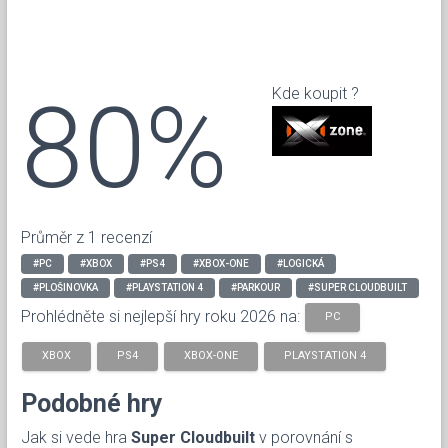
80%
Kde koupit ?
Průměr z 1 recenzí
#PC
#XBOX
#PS4
#XBOX-ONE
#LOGICKÁ
#PLOŠINOVKA
#PLAYSTATION 4
#PARKOUR
#SUPER CLOUDBUILT
Prohlédněte si nejlepší hry roku 2026 na:
PC
XBOX
PS4
XBOX-ONE
PLAYSTATION 4
Podobné hry
Jak si vede hra
Super Cloudbuilt
v porovnání s