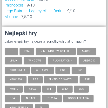
Phonopolis
- 9/10
Lego Batman: Legacy of the Dark...
- 9/10
Mixtape
- 7,5/10
Nejlepší hry
Jaké nejlepší hry najdete na jednotlivých platformách ?
PC
PS4
NINTENDO SWITCH LITE
MACOS
LINUX
WINDOWS
PLAYSTATION 4
ANDROID
XBOX ONE X
XBOX-ONE
PS5
PS2
XBOX 360
PS3
NINTENDO SWITCH
PSP
MOBIL
XBOX
WII
WIIU
3DS
GBA
N-GAGE
PS VITA
GOOGLE STADIA
XBOX SERIES X
ALL