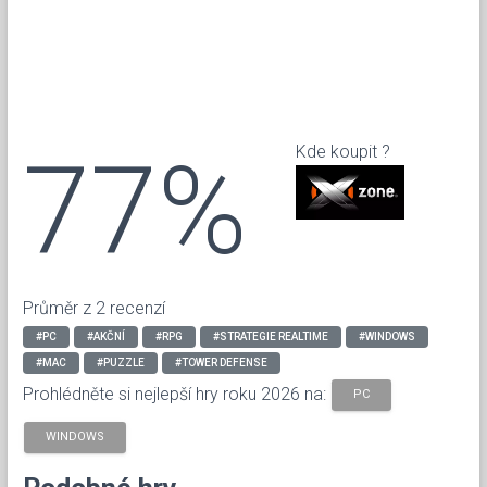
77%
Kde koupit ?
Průměr z 2 recenzí
#PC
#AKČNÍ
#RPG
#STRATEGIE REALTIME
#WINDOWS
#MAC
#PUZZLE
#TOWER DEFENSE
Prohlédněte si nejlepší hry roku 2026 na:
PC
WINDOWS