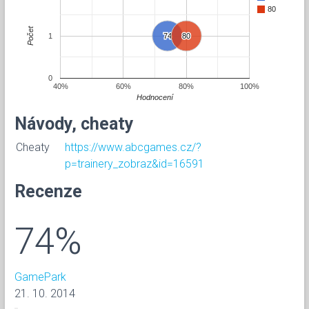
80
Počet
1
74
74
80
80
0
40%
60%
80%
100%
Hodnocení
Návody, cheaty
Cheaty
https://www.abcgames.cz/?
p=trainery_zobraz&id=16591
Recenze
74%
GamePark
21. 10. 2014