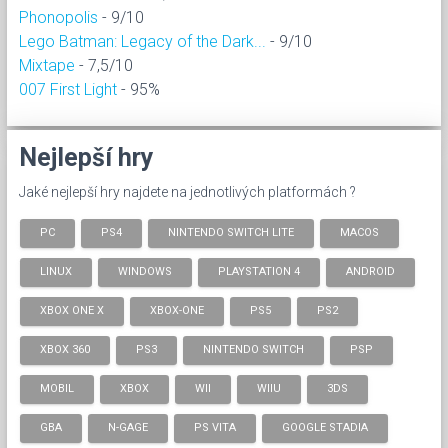
Phonopolis
- 9/10
Lego Batman: Legacy of the Dark...
- 9/10
Mixtape
- 7,5/10
007 First Light
- 95%
Nejlepší hry
Jaké nejlepší hry najdete na jednotlivých platformách ?
PC
PS4
NINTENDO SWITCH LITE
MACOS
LINUX
WINDOWS
PLAYSTATION 4
ANDROID
XBOX ONE X
XBOX-ONE
PS5
PS2
XBOX 360
PS3
NINTENDO SWITCH
PSP
MOBIL
XBOX
WII
WIIU
3DS
GBA
N-GAGE
PS VITA
GOOGLE STADIA