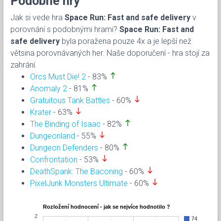
Podobné hry
Jak si vede hra
Space Run: Fast and safe delivery
v
porovnání s podobnými hrami?
Space Run: Fast and
safe delivery
byla poražena pouze 4x a je lepší než
větsina porovnávaných her. Naše doporučení - hra stojí za
zahrání.
north
Orcs Must Die! 2
- 83%
north
Anomaly 2
- 81%
south
Gratuitous Tank Battles
- 60%
south
Krater
- 63%
north
The Binding of Isaac
- 82%
south
Dungeonland
- 55%
north
Dungeon Defenders
- 80%
south
Confrontation
- 53%
south
DeathSpank: The Baconing
- 60%
south
PixelJunk Monsters Ultimate
- 60%
Rozložení hodnocení - jak se nejvíce hodnotilo ?
2
74