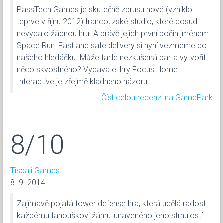
PassTech Games je skutečně zbrusu nové (vzniklo
teprve v říjnu 2012) francouzské studio, které dosud
nevydalo žádnou hru. A právě jejich první počin jménem
Space Run: Fast and safe delivery si nyní vezmeme do
našeho hledáčku. Může tahle nezkušená parta vytvořit
něco skvostného? Vydavatel hry Focus Home
Interactive je zřejmě kladného názoru.
Číst celou recenzi na GamePark
8/10
Tiscali Games
8. 9. 2014
Zajímavě pojatá tower defense hra, která udělá radost
každému fanouškovi žánru, unaveného jeho strnulostí.