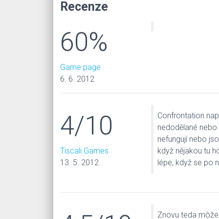
Recenze
60%
Game page
6. 6. 2012
4/10
Confrontation nap
nedodělané nebo 
nefungují nebo jsou
Tiscali Games
když nějakou tu h
13. 5. 2012
lépe, když se po 
Znovu teda môžem