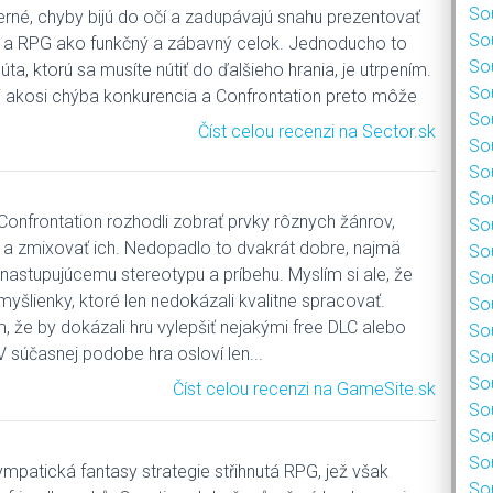
Sou
rné, chyby bijú do očí a zadupávajú snahu prezentovať
Sou
ie a RPG ako funkčný a zábavný celok. Jednoducho to
Sou
ta, ktorú sa musíte nútiť do ďalšieho hrania, je utrpením.
Sou
ri akosi chýba konkurencia a Confrontation preto môže
Sou
Číst celou recenzi na Sector.sk
Sou
Sou
Sou
 Confrontation rozhodli zobrať prvky rôznych žánrov,
Sou
r a zmixovať ich. Nedopadlo to dvakrát dobre, najmä
Sou
 nastupujúcemu stereotypu a príbehu. Myslím si ale, že
Sou
myšlienky, ktoré len nedokázali kvalitne spracovať.
Sou
, že by dokázali hru vylepšiť nejakými free DLC alebo
Sou
V súčasnej podobe hra osloví len...
Sou
Sou
Číst celou recenzi na GameSite.sk
Sou
Sou
Sou
ympatická fantasy strategie střihnutá RPG, jež však
Sou