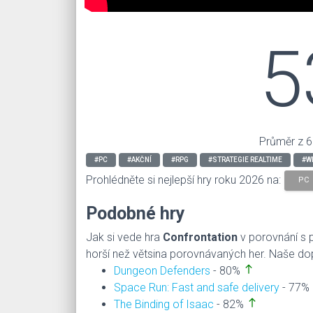
5
Průměr z 6
#PC
#AKČNÍ
#RPG
#STRATEGIE REALTIME
#W
Prohlédněte si nejlepší hry roku 2026 na:
PC
Podobné hry
Jak si vede hra
Confrontation
v porovnání s
horší než větsina porovnávaných her. Naše dopo
north
Dungeon Defenders
- 80%
Space Run: Fast and safe delivery
- 77%
north
The Binding of Isaac
- 82%