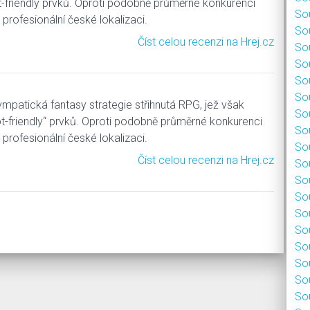
-friendly prvků. Oproti podobně průměrné konkurenci
Sou
 profesionální české lokalizaci.
Sou
Číst celou recenzi na Hrej.cz
Sou
Sou
Sou
Sou
ympatická fantasy strategie střihnutá RPG, jež však
Sou
t-friendly“ prvků. Oproti podobně průměrné konkurenci
Sou
 profesionální české lokalizaci.
Sou
Číst celou recenzi na Hrej.cz
Sou
Sou
Sou
Sou
Sou
Sou
Sou
Sou
Sou