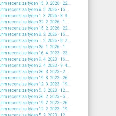
hrn recenzí za týden 15. 3. 2026 - 22....
hrn recenzí za týden 8. 3. 2026 - 15....
hrn recenzí za týden 1. 3. 2026 - 8. 3....
hrn recenzí za týden 22. 2. 2026 - 1....
hrn recenzí za týden 15. 2. 2026 - 22....
hrn recenzí za týden 8. 2. 2026 - 15....
hrn recenzí za týden 1. 2. 2026 - 8. 2....
hrn recenzí za týden 25. 1. 2026 - 1....
hrn recenzí za týden 16. 4. 2023 - 23....
hrn recenzí za týden 9. 4. 2023 - 16....
hrn recenzí za týden 2. 4. 2023 - 9. 4....
hrn recenzí za týden 26. 3. 2023 - 2....
hrn recenzí za týden 19. 3. 2023 - 26....
hrn recenzí za týden 12. 3. 2023 - 19....
hrn recenzí za týden 5. 3. 2023 - 12....
hrn recenzí za týden 26. 2. 2023 - 5....
hrn recenzí za týden 19. 2. 2023 - 26....
hrn recenzí za týden 12. 2. 2023 - 19....
hrn recenzí za týden 5. 2. 2023 - 12....