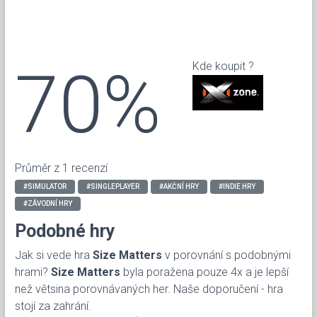
70%
Kde koupit ?
Průměr z 1 recenzí
#SIMULATOR
#SINGLEPLAYER
#AKČNÍ HRY
#INDIE HRY
#ZÁVODNÍ HRY
Podobné hry
Jak si vede hra
Size Matters
v porovnání s podobnými
hrami?
Size Matters
byla poražena pouze 4x a je lepší
než větsina porovnávaných her. Naše doporučení - hra
stojí za zahrání.