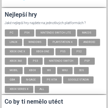
Nejlepší hry
Jaké nejlepší hry najdete na jednotlivých platformách ?
PC
PS4
NINTENDO SWITCH LITE
MACOS
LINUX
WINDOWS
PLAYSTATION 4
ANDROID
XBOX ONE X
XBOX-ONE
PS5
PS2
XBOX 360
PS3
NINTENDO SWITCH
PSP
MOBIL
XBOX
WII
WIIU
3DS
GBA
N-GAGE
PS VITA
GOOGLE STADIA
XBOX SERIES X
ALL
Co by ti nemělo utéct