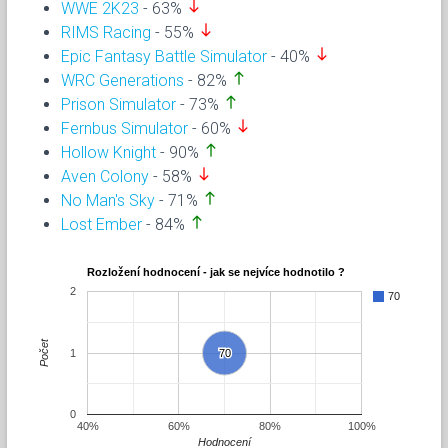
south
WWE 2K23
- 63%
south
RIMS Racing
- 55%
south
Epic Fantasy Battle Simulator
- 40%
north
WRC Generations
- 82%
north
Prison Simulator
- 73%
south
Fernbus Simulator
- 60%
north
Hollow Knight
- 90%
south
Aven Colony
- 58%
north
No Man's Sky
- 71%
north
Lost Ember
- 84%
Rozložení hodnocení - jak se nejvíce hodnotilo ?
2
70
Počet
1
70
70
0
40%
60%
80%
100%
Hodnocení