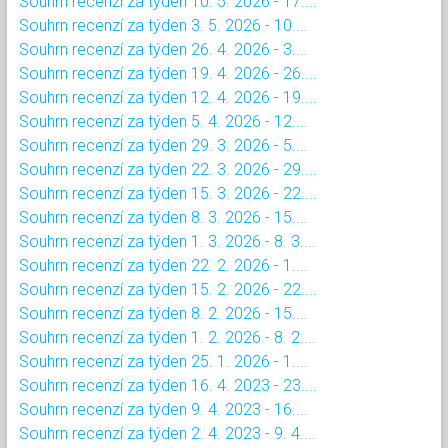
Souhrn recenzí za týden 10. 5. 2026 - 17....
Souhrn recenzí za týden 3. 5. 2026 - 10....
Souhrn recenzí za týden 26. 4. 2026 - 3....
Souhrn recenzí za týden 19. 4. 2026 - 26....
Souhrn recenzí za týden 12. 4. 2026 - 19....
Souhrn recenzí za týden 5. 4. 2026 - 12....
Souhrn recenzí za týden 29. 3. 2026 - 5....
Souhrn recenzí za týden 22. 3. 2026 - 29....
Souhrn recenzí za týden 15. 3. 2026 - 22....
Souhrn recenzí za týden 8. 3. 2026 - 15....
Souhrn recenzí za týden 1. 3. 2026 - 8. 3....
Souhrn recenzí za týden 22. 2. 2026 - 1....
Souhrn recenzí za týden 15. 2. 2026 - 22....
Souhrn recenzí za týden 8. 2. 2026 - 15....
Souhrn recenzí za týden 1. 2. 2026 - 8. 2....
Souhrn recenzí za týden 25. 1. 2026 - 1....
Souhrn recenzí za týden 16. 4. 2023 - 23....
Souhrn recenzí za týden 9. 4. 2023 - 16....
Souhrn recenzí za týden 2. 4. 2023 - 9. 4....