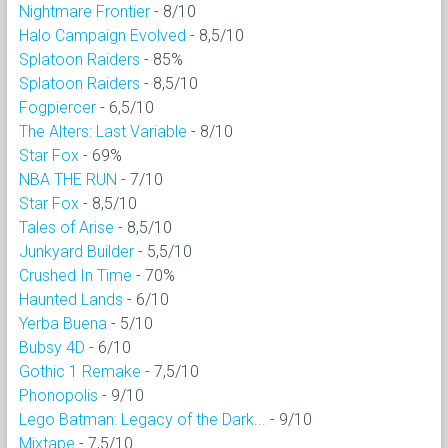
Nightmare Frontier
- 8/10
Halo Campaign Evolved
- 8,5/10
Splatoon Raiders
- 85%
Splatoon Raiders
- 8,5/10
Fogpiercer
- 6,5/10
The Alters: Last Variable
- 8/10
Star Fox
- 69%
NBA THE RUN
- 7/10
Star Fox
- 8,5/10
Tales of Arise
- 8,5/10
Junkyard Builder
- 5,5/10
Crushed In Time
- 70%
Haunted Lands
- 6/10
Yerba Buena
- 5/10
Bubsy 4D
- 6/10
Gothic 1 Remake
- 7,5/10
Phonopolis
- 9/10
Lego Batman: Legacy of the Dark...
- 9/10
Mixtape
- 7,5/10