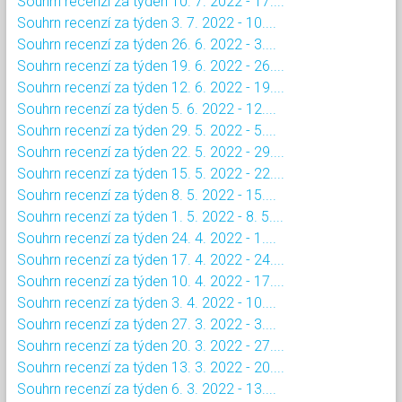
Souhrn recenzí za týden 10. 7. 2022 - 17....
Souhrn recenzí za týden 3. 7. 2022 - 10....
Souhrn recenzí za týden 26. 6. 2022 - 3....
Souhrn recenzí za týden 19. 6. 2022 - 26....
Souhrn recenzí za týden 12. 6. 2022 - 19....
Souhrn recenzí za týden 5. 6. 2022 - 12....
Souhrn recenzí za týden 29. 5. 2022 - 5....
Souhrn recenzí za týden 22. 5. 2022 - 29....
Souhrn recenzí za týden 15. 5. 2022 - 22....
Souhrn recenzí za týden 8. 5. 2022 - 15....
Souhrn recenzí za týden 1. 5. 2022 - 8. 5....
Souhrn recenzí za týden 24. 4. 2022 - 1....
Souhrn recenzí za týden 17. 4. 2022 - 24....
Souhrn recenzí za týden 10. 4. 2022 - 17....
Souhrn recenzí za týden 3. 4. 2022 - 10....
Souhrn recenzí za týden 27. 3. 2022 - 3....
Souhrn recenzí za týden 20. 3. 2022 - 27....
Souhrn recenzí za týden 13. 3. 2022 - 20....
Souhrn recenzí za týden 6. 3. 2022 - 13....