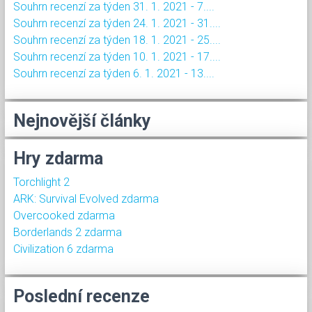
Souhrn recenzí za týden 31. 1. 2021 - 7....
Souhrn recenzí za týden 24. 1. 2021 - 31....
Souhrn recenzí za týden 18. 1. 2021 - 25....
Souhrn recenzí za týden 10. 1. 2021 - 17....
Souhrn recenzí za týden 6. 1. 2021 - 13....
Nejnovější články
Hry zdarma
Torchlight 2
ARK: Survival Evolved zdarma
Overcooked zdarma
Borderlands 2 zdarma
Civilization 6 zdarma
Poslední recenze