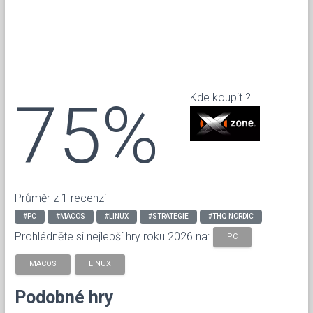
75%
Kde koupit ?
Průměr z 1 recenzí
#PC
#MACOS
#LINUX
#STRATEGIE
#THQ NORDIC
Prohlédněte si nejlepší hry roku 2026 na:
PC
MACOS
LINUX
Podobné hry