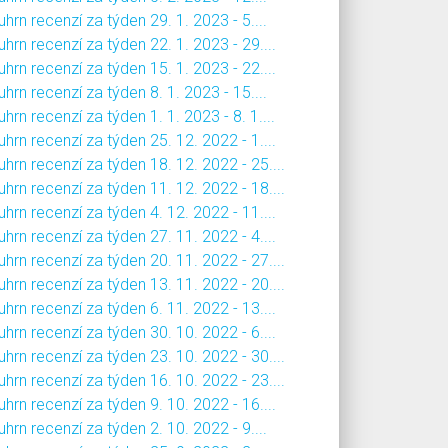
hrn recenzí za týden 29. 1. 2023 - 5....
hrn recenzí za týden 22. 1. 2023 - 29....
hrn recenzí za týden 15. 1. 2023 - 22....
hrn recenzí za týden 8. 1. 2023 - 15....
hrn recenzí za týden 1. 1. 2023 - 8. 1....
hrn recenzí za týden 25. 12. 2022 - 1....
hrn recenzí za týden 18. 12. 2022 - 25....
hrn recenzí za týden 11. 12. 2022 - 18....
hrn recenzí za týden 4. 12. 2022 - 11....
hrn recenzí za týden 27. 11. 2022 - 4....
hrn recenzí za týden 20. 11. 2022 - 27....
hrn recenzí za týden 13. 11. 2022 - 20....
hrn recenzí za týden 6. 11. 2022 - 13....
hrn recenzí za týden 30. 10. 2022 - 6....
hrn recenzí za týden 23. 10. 2022 - 30....
hrn recenzí za týden 16. 10. 2022 - 23....
hrn recenzí za týden 9. 10. 2022 - 16....
hrn recenzí za týden 2. 10. 2022 - 9....