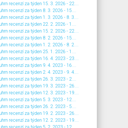
hrn recenzí za týden 15. 3. 2026 - 22....
hrn recenzí za týden 8. 3. 2026 - 15....
hrn recenzí za týden 1. 3. 2026 - 8. 3....
hrn recenzí za týden 22. 2. 2026 - 1....
hrn recenzí za týden 15. 2. 2026 - 22....
hrn recenzí za týden 8. 2. 2026 - 15....
hrn recenzí za týden 1. 2. 2026 - 8. 2....
hrn recenzí za týden 25. 1. 2026 - 1....
hrn recenzí za týden 16. 4. 2023 - 23....
hrn recenzí za týden 9. 4. 2023 - 16....
hrn recenzí za týden 2. 4. 2023 - 9. 4....
hrn recenzí za týden 26. 3. 2023 - 2....
hrn recenzí za týden 19. 3. 2023 - 26....
hrn recenzí za týden 12. 3. 2023 - 19....
hrn recenzí za týden 5. 3. 2023 - 12....
hrn recenzí za týden 26. 2. 2023 - 5....
hrn recenzí za týden 19. 2. 2023 - 26....
hrn recenzí za týden 12. 2. 2023 - 19....
hrn recenzí za týden 5. 2. 2023 - 12....