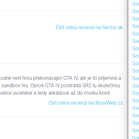
Sou
Sou
Sou
Sou
Číst celou recenzi na Sector.sk
Sou
Sou
Sou
Sou
Sou
Sou
dně není hrou překonávající GTA IV, ale je to příjemná a
Sou
sandbox hry. Oproti GTA IV postrádá SR2 tu skutečnou
Sou
 velice uvolněné a tedy arkádové až do morku kosti.
Sou
Sou
Číst celou recenzi na XboxWeb.cz
Sou
Sou
Sou
Sou
Sou