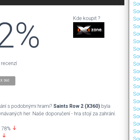
Sou
Sou
2%
Kde koupit ?
Sou
Sou
Sou
Sou
Sou
Sou
 recenzí
Sou
Sou
Sou
X 360
Sou
Sou
Sou
ání s podobnými hrami?
Saints Row 2 (X360)
byla
Sou
návaných her. Naše doporučení - hra stojí za zahrání.
Sou
Sou
south
- 78%
Sou
south
%
Sou