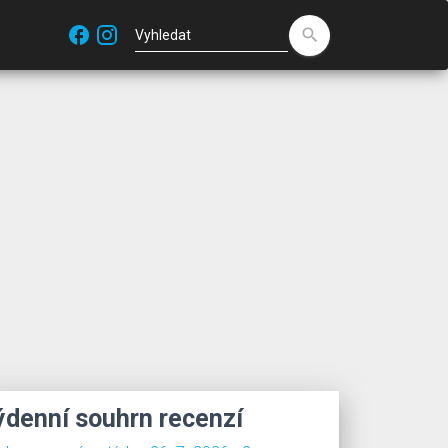
facebook
search
ýdenní souhrn recenzí