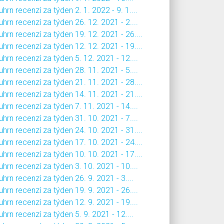
hrn recenzí za týden 2. 1. 2022 - 9. 1....
hrn recenzí za týden 26. 12. 2021 - 2....
hrn recenzí za týden 19. 12. 2021 - 26....
hrn recenzí za týden 12. 12. 2021 - 19....
hrn recenzí za týden 5. 12. 2021 - 12....
hrn recenzí za týden 28. 11. 2021 - 5....
hrn recenzí za týden 21. 11. 2021 - 28....
hrn recenzí za týden 14. 11. 2021 - 21....
hrn recenzí za týden 7. 11. 2021 - 14....
hrn recenzí za týden 31. 10. 2021 - 7....
hrn recenzí za týden 24. 10. 2021 - 31....
hrn recenzí za týden 17. 10. 2021 - 24....
hrn recenzí za týden 10. 10. 2021 - 17....
hrn recenzí za týden 3. 10. 2021 - 10....
hrn recenzí za týden 26. 9. 2021 - 3....
hrn recenzí za týden 19. 9. 2021 - 26....
hrn recenzí za týden 12. 9. 2021 - 19....
hrn recenzí za týden 5. 9. 2021 - 12....