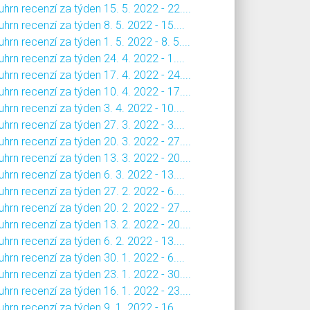
hrn recenzí za týden 15. 5. 2022 - 22....
hrn recenzí za týden 8. 5. 2022 - 15....
hrn recenzí za týden 1. 5. 2022 - 8. 5....
hrn recenzí za týden 24. 4. 2022 - 1....
hrn recenzí za týden 17. 4. 2022 - 24....
hrn recenzí za týden 10. 4. 2022 - 17....
hrn recenzí za týden 3. 4. 2022 - 10....
hrn recenzí za týden 27. 3. 2022 - 3....
hrn recenzí za týden 20. 3. 2022 - 27....
hrn recenzí za týden 13. 3. 2022 - 20....
hrn recenzí za týden 6. 3. 2022 - 13....
hrn recenzí za týden 27. 2. 2022 - 6....
hrn recenzí za týden 20. 2. 2022 - 27....
hrn recenzí za týden 13. 2. 2022 - 20....
hrn recenzí za týden 6. 2. 2022 - 13....
hrn recenzí za týden 30. 1. 2022 - 6....
hrn recenzí za týden 23. 1. 2022 - 30....
hrn recenzí za týden 16. 1. 2022 - 23....
hrn recenzí za týden 9. 1. 2022 - 16....