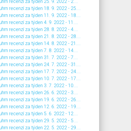
hrn recenzí za týden 25. 9. 2022 - 2....
hrn recenzí za týden 18. 9. 2022 - 25....
hrn recenzí za týden 11. 9. 2022 - 18....
hrn recenzí za týden 4. 9. 2022 - 11....
hrn recenzí za týden 28. 8. 2022 - 4....
hrn recenzí za týden 21. 8. 2022 - 28....
hrn recenzí za týden 14. 8. 2022 - 21....
hrn recenzí za týden 7. 8. 2022 - 14....
hrn recenzí za týden 31. 7. 2022 - 7....
hrn recenzí za týden 24. 7. 2022 - 31....
hrn recenzí za týden 17. 7. 2022 - 24....
hrn recenzí za týden 10. 7. 2022 - 17....
hrn recenzí za týden 3. 7. 2022 - 10....
hrn recenzí za týden 26. 6. 2022 - 3....
hrn recenzí za týden 19. 6. 2022 - 26....
hrn recenzí za týden 12. 6. 2022 - 19....
hrn recenzí za týden 5. 6. 2022 - 12....
hrn recenzí za týden 29. 5. 2022 - 5....
hrn recenzí za týden 22. 5. 2022 - 29....