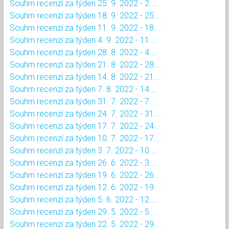
Souhrn recenzí za týden 25. 9. 2022 - 2....
Souhrn recenzí za týden 18. 9. 2022 - 25....
Souhrn recenzí za týden 11. 9. 2022 - 18....
Souhrn recenzí za týden 4. 9. 2022 - 11....
Souhrn recenzí za týden 28. 8. 2022 - 4....
Souhrn recenzí za týden 21. 8. 2022 - 28....
Souhrn recenzí za týden 14. 8. 2022 - 21....
Souhrn recenzí za týden 7. 8. 2022 - 14....
Souhrn recenzí za týden 31. 7. 2022 - 7....
Souhrn recenzí za týden 24. 7. 2022 - 31....
Souhrn recenzí za týden 17. 7. 2022 - 24....
Souhrn recenzí za týden 10. 7. 2022 - 17....
Souhrn recenzí za týden 3. 7. 2022 - 10....
Souhrn recenzí za týden 26. 6. 2022 - 3....
Souhrn recenzí za týden 19. 6. 2022 - 26....
Souhrn recenzí za týden 12. 6. 2022 - 19....
Souhrn recenzí za týden 5. 6. 2022 - 12....
Souhrn recenzí za týden 29. 5. 2022 - 5....
Souhrn recenzí za týden 22. 5. 2022 - 29....