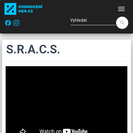
Nav
facebook
search
S.R.A.C.S.