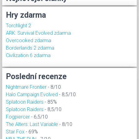
Hry zdarma
Torchlight 2
ARK: Survival Evolved zdarma
Overcooked zdarma
Borderlands 2 zdarma
Civilization 6 zdarma
Poslední recenze
Nightmare Frontier
- 8/10
Halo Campaign Evolved
- 8,5/10
Splatoon Raiders
- 85%
Splatoon Raiders
- 8,5/10
Fogpiercer
- 6,5/10
The Alters: Last Variable
- 8/10
Star Fox
- 69%