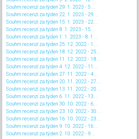
Souhrn recenzí za týden 29. 1. 2023 - 5....
Souhrn recenzí za týden 22. 1. 2023 - 29....
Souhrn recenzí za týden 15. 1. 2023 - 22....
Souhrn recenzí za týden 8. 1. 2023 - 15....
Souhrn recenzí za týden 1. 1. 2023 - 8. 1....
Souhrn recenzí za týden 25. 12. 2022 - 1....
Souhrn recenzí za týden 18. 12. 2022 - 25....
Souhrn recenzí za týden 11. 12. 2022 - 18....
Souhrn recenzí za týden 4. 12. 2022 - 11....
Souhrn recenzí za týden 27. 11. 2022 - 4....
Souhrn recenzí za týden 20. 11. 2022 - 27....
Souhrn recenzí za týden 13. 11. 2022 - 20....
Souhrn recenzí za týden 6. 11. 2022 - 13....
Souhrn recenzí za týden 30. 10. 2022 - 6....
Souhrn recenzí za týden 23. 10. 2022 - 30....
Souhrn recenzí za týden 16. 10. 2022 - 23....
Souhrn recenzí za týden 9. 10. 2022 - 16....
Souhrn recenzí za týden 2. 10. 2022 - 9....