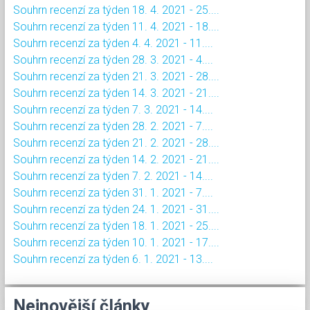
Souhrn recenzí za týden 18. 4. 2021 - 25....
Souhrn recenzí za týden 11. 4. 2021 - 18....
Souhrn recenzí za týden 4. 4. 2021 - 11....
Souhrn recenzí za týden 28. 3. 2021 - 4....
Souhrn recenzí za týden 21. 3. 2021 - 28....
Souhrn recenzí za týden 14. 3. 2021 - 21....
Souhrn recenzí za týden 7. 3. 2021 - 14....
Souhrn recenzí za týden 28. 2. 2021 - 7....
Souhrn recenzí za týden 21. 2. 2021 - 28....
Souhrn recenzí za týden 14. 2. 2021 - 21....
Souhrn recenzí za týden 7. 2. 2021 - 14....
Souhrn recenzí za týden 31. 1. 2021 - 7....
Souhrn recenzí za týden 24. 1. 2021 - 31....
Souhrn recenzí za týden 18. 1. 2021 - 25....
Souhrn recenzí za týden 10. 1. 2021 - 17....
Souhrn recenzí za týden 6. 1. 2021 - 13....
Nejnovější články