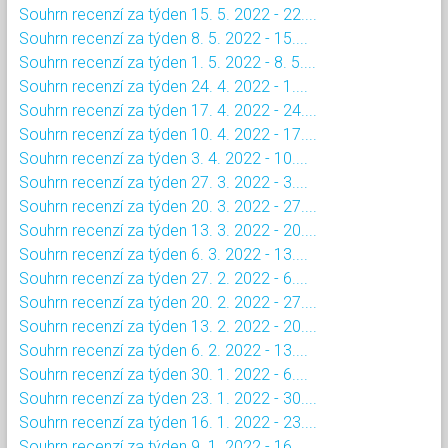
Souhrn recenzí za týden 15. 5. 2022 - 22....
Souhrn recenzí za týden 8. 5. 2022 - 15....
Souhrn recenzí za týden 1. 5. 2022 - 8. 5....
Souhrn recenzí za týden 24. 4. 2022 - 1....
Souhrn recenzí za týden 17. 4. 2022 - 24....
Souhrn recenzí za týden 10. 4. 2022 - 17....
Souhrn recenzí za týden 3. 4. 2022 - 10....
Souhrn recenzí za týden 27. 3. 2022 - 3....
Souhrn recenzí za týden 20. 3. 2022 - 27....
Souhrn recenzí za týden 13. 3. 2022 - 20....
Souhrn recenzí za týden 6. 3. 2022 - 13....
Souhrn recenzí za týden 27. 2. 2022 - 6....
Souhrn recenzí za týden 20. 2. 2022 - 27....
Souhrn recenzí za týden 13. 2. 2022 - 20....
Souhrn recenzí za týden 6. 2. 2022 - 13....
Souhrn recenzí za týden 30. 1. 2022 - 6....
Souhrn recenzí za týden 23. 1. 2022 - 30....
Souhrn recenzí za týden 16. 1. 2022 - 23....
Souhrn recenzí za týden 9. 1. 2022 - 16....