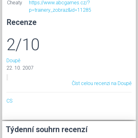
Cheaty
https://www.abcgames.cz/?
p=trainery_zobraz&id=11285
Recenze
2/10
Doupě
22. 10. 2007
Číst celou recenzi na Doupě
CS
Týdenní souhrn recenzí