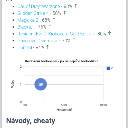
north
Call of Duty: Warzone
- 83%
north
Sudden Strike 4
- 58%
north
Magicka 2
- 68%
north
Blacktail
- 76%
north
Resident Evil 7: Biohazard Gold Edition
- 80%
north
Gungrave: Overdose
- 70%
north
Control
- 84%
Rozložení hodnocení - jak se nejvíce hodnotilo ?
2
20
Počet
1
20
20
0
0%
50%
100%
Hodnocení
Návody, cheaty