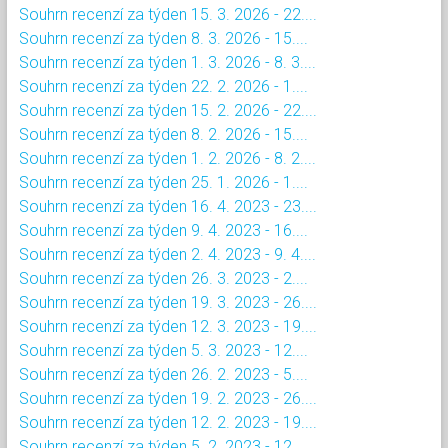
Souhrn recenzí za týden 15. 3. 2026 - 22....
Souhrn recenzí za týden 8. 3. 2026 - 15....
Souhrn recenzí za týden 1. 3. 2026 - 8. 3....
Souhrn recenzí za týden 22. 2. 2026 - 1....
Souhrn recenzí za týden 15. 2. 2026 - 22....
Souhrn recenzí za týden 8. 2. 2026 - 15....
Souhrn recenzí za týden 1. 2. 2026 - 8. 2....
Souhrn recenzí za týden 25. 1. 2026 - 1....
Souhrn recenzí za týden 16. 4. 2023 - 23....
Souhrn recenzí za týden 9. 4. 2023 - 16....
Souhrn recenzí za týden 2. 4. 2023 - 9. 4....
Souhrn recenzí za týden 26. 3. 2023 - 2....
Souhrn recenzí za týden 19. 3. 2023 - 26....
Souhrn recenzí za týden 12. 3. 2023 - 19....
Souhrn recenzí za týden 5. 3. 2023 - 12....
Souhrn recenzí za týden 26. 2. 2023 - 5....
Souhrn recenzí za týden 19. 2. 2023 - 26....
Souhrn recenzí za týden 12. 2. 2023 - 19....
Souhrn recenzí za týden 5. 2. 2023 - 12....